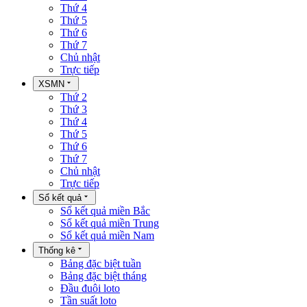
Thứ 4
Thứ 5
Thứ 6
Thứ 7
Chủ nhật
Trực tiếp
XSMN
Thứ 2
Thứ 3
Thứ 4
Thứ 5
Thứ 6
Thứ 7
Chủ nhật
Trực tiếp
Sổ kết quả
Sổ kết quả miền Bắc
Sổ kết quả miền Trung
Sổ kết quả miền Nam
Thống kê
Bảng đặc biệt tuần
Bảng đặc biệt tháng
Đầu đuôi loto
Tần suất loto