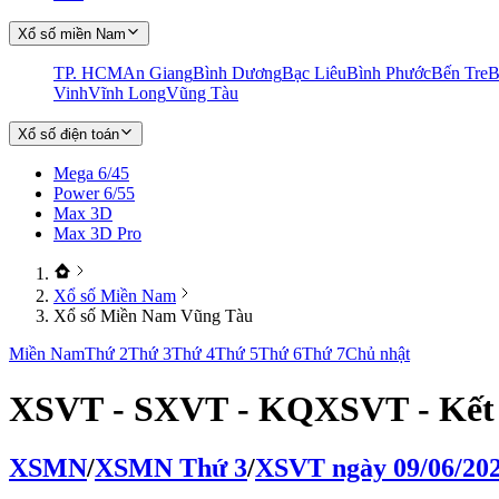
Xổ số miền Nam
TP. HCM
An Giang
Bình Dương
Bạc Liêu
Bình Phước
Bến Tre
B
Vinh
Vĩnh Long
Vũng Tàu
Xổ số điện toán
Mega 6/45
Power 6/55
Max 3D
Max 3D Pro
Xổ số Miền Nam
Xổ số Miền Nam Vũng Tàu
Miền Nam
Thứ 2
Thứ 3
Thứ 4
Thứ 5
Thứ 6
Thứ 7
Chủ nhật
XSVT - SXVT - KQXSVT - Kết
XS
MN
/
XS
MN
Thứ 3
/
XSVT
ngày 09/06/20