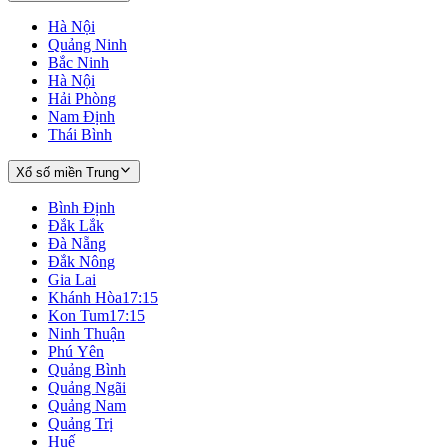
Hà Nội
Quảng Ninh
Bắc Ninh
Hà Nội
Hải Phòng
Nam Định
Thái Bình
Xổ số miền Trung
Bình Định
Đắk Lắk
Đà Nẵng
Đắk Nông
Gia Lai
Khánh Hòa
17:15
Kon Tum
17:15
Ninh Thuận
Phú Yên
Quảng Bình
Quảng Ngãi
Quảng Nam
Quảng Trị
Huế