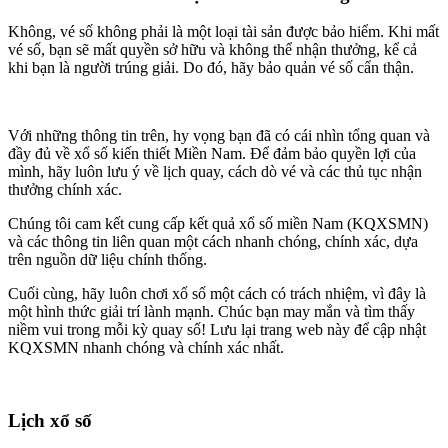
Không, vé số không phải là một loại tài sản được bảo hiểm. Khi mất
vé số, bạn sẽ mất quyền sở hữu và không thể nhận thưởng, kể cả
khi bạn là người trúng giải. Do đó, hãy bảo quản vé số cẩn thận.
Với những thông tin trên, hy vọng bạn đã có cái nhìn tổng quan và
đầy đủ về xổ số kiến thiết Miền Nam. Để đảm bảo quyền lợi của
mình, hãy luôn lưu ý về lịch quay, cách dò vé và các thủ tục nhận
thưởng chính xác.
Chúng tôi cam kết cung cấp kết quả xổ số miền Nam (KQXSMN)
và các thông tin liên quan một cách nhanh chóng, chính xác, dựa
trên nguồn dữ liệu chính thống.
Cuối cùng, hãy luôn chơi xổ số một cách có trách nhiệm, vì đây là
một hình thức giải trí lành mạnh. Chúc bạn may mắn và tìm thấy
niềm vui trong mỗi kỳ quay số! Lưu lại trang web này để cập nhật
KQXSMN nhanh chóng và chính xác nhất.
Lịch xổ số