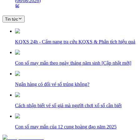
(
06/08/2026
)
Tin tức
KQXS 24h - Cẩm nang tra cứu KQXS & Phân tích hiệu quả
Con số may mắn theo ngày tháng năm sinh [Cập nhật mới]
Ngân hàng có đổi vé số trúng không?
Cách nhận biết vé số giả mà người chơi xổ số cần biết
Con số may mắn của 12 cung hoàng đạo năm 2025