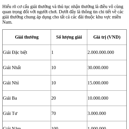
Hiểu rõ cơ cấu giải thưởng và thủ tục nhận thưởng là điều vô cùng
quan trọng đối với người chơi. Dưới đây là thông tin chi tiết về các
giải thưởng chung áp dụng cho tất cả các đài thuộc khu vực miền
Nam.
Giải thưởng
Số lượng giải
Giá trị (VND)
Giải Đặc biệt
1
2.000.000.000
Giải Nhất
10
30.000.000
Giải Nhì
10
15.000.000
Giải Ba
20
10.000.000
Giải Tư
70
3.000.000
Giải Năm
100
1.000.000