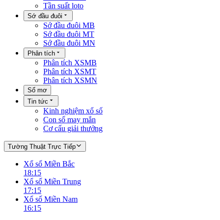
Tần suất loto
Sớ đầu đuôi
Sớ đầu đuôi MB
Sớ đầu đuôi MT
Sớ đầu đuôi MN
Phân tích
Phân tích XSMB
Phân tích XSMT
Phân tích XSMN
Sổ mơ
Tin tức
Kinh nghiệm xổ số
Con số may mắn
Cơ cấu giải thưởng
Tường Thuật Trực Tiếp
Xổ số Miền Bắc
18:15
Xổ số Miền Trung
17:15
Xổ số Miền Nam
16:15