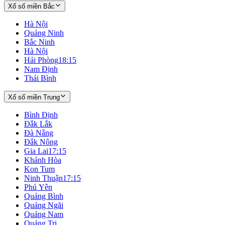
Xổ số miền Bắc
Hà Nội
Quảng Ninh
Bắc Ninh
Hà Nội
Hải Phòng
18:15
Nam Định
Thái Bình
Xổ số miền Trung
Bình Định
Đắk Lắk
Đà Nẵng
Đắk Nông
Gia Lai
17:15
Khánh Hòa
Kon Tum
Ninh Thuận
17:15
Phú Yên
Quảng Bình
Quảng Ngãi
Quảng Nam
Quảng Trị