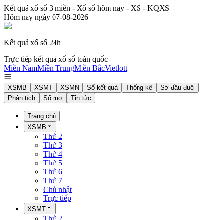
Kết quả xổ số 3 miền - Xổ số hôm nay - XS - KQXS
Hôm nay ngày
07-08-2026
Kết quả xổ số 24h
Trực tiếp kết quả xổ số toàn quốc
Miền Nam
Miền Trung
Miền Bắc
Vietlott
XSMB
XSMT
XSMN
Sổ kết quả
Thống kê
Sớ đầu đuôi
Phân tích
Sổ mơ
Tin tức
Trang chủ
XSMB
Thứ 2
Thứ 3
Thứ 4
Thứ 5
Thứ 6
Thứ 7
Chủ nhật
Trực tiếp
XSMT
Thứ 2