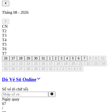
Tháng 08
-
2026
CN
T2
T3
T4
T5
T6
T7
26
27
28
29
30
31
1
2
3
4
5
6
7
8
9
10
11
12
13
14
15
16
17
18
19
20
21
22
23
24
25
26
27
28
29
30
31
1
2
3
4
5
Dò Vé Số Online
Số vé (6 chữ số)
Ngày quay
07
/