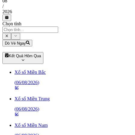
08
/
2026
Chọn tỉnh
Dò Vé Ngay
Kết Quả Hôm Qua
Xổ số Miền Bắc
(
06/08/2026
)
Xổ số Miền Trung
(
06/08/2026
)
Xổ số Miền Nam