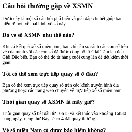
Câu hỏi thường gặp về XSMN
Dưới đây là một số câu hỏi phổ biến và giải đáp chi tiết giúp bạn
hiểu rõ hơn về loại hình xổ số này.
Dò vé số XSMN như thế nào?
Khi có kết quả xổ số miền nam, bạn chỉ cần so sánh các con số trên
vé của mình với các con số đã được công bố từ Giải Tám lên đến
Giải Đặc biệt. Bạn có thể dò từ hàng cuối cùng lên để tiết kiệm thời
gian.
Tôi có thể xem trực tiếp quay số ở đâu?
Bạn có thể xem trực tiếp quay số trên các kênh truyền hình địa
phương hoặc các trang web chuyên về trực tiếp xổ số miền nam.
Thời gian quay số XSMN là mấy giờ?
Thời gian quay số bắt đầu từ 16h15 và kết thúc vào khoảng 16h30
hàng ngày, riêng thứ Bảy sẽ có 4 đài quay thưởng.
Vé số miền Nam có được bảo hiểm không?