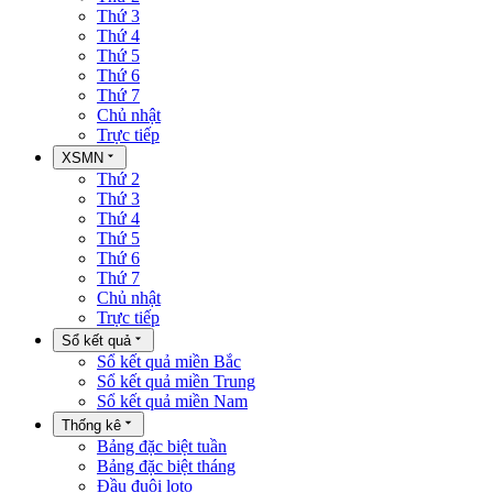
Thứ 3
Thứ 4
Thứ 5
Thứ 6
Thứ 7
Chủ nhật
Trực tiếp
XSMN
Thứ 2
Thứ 3
Thứ 4
Thứ 5
Thứ 6
Thứ 7
Chủ nhật
Trực tiếp
Sổ kết quả
Sổ kết quả miền Bắc
Sổ kết quả miền Trung
Sổ kết quả miền Nam
Thống kê
Bảng đặc biệt tuần
Bảng đặc biệt tháng
Đầu đuôi loto