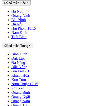
Xổ số miền Bắc
Hà Nội
Quảng Ninh
Bắc Ninh
Hà Nội
Hải Phòng
18:15
Nam Định
Thái Bình
Xổ số miền Trung
Bình Định
Đắk Lắk
Đà Nẵng
Đắk Nông
Gia Lai
17:15
Khánh Hòa
Kon Tum
Ninh Thuận
17:15
Phú Yên
Quảng Bình
Quảng Ngãi
Quảng Nam
Quảng Trị