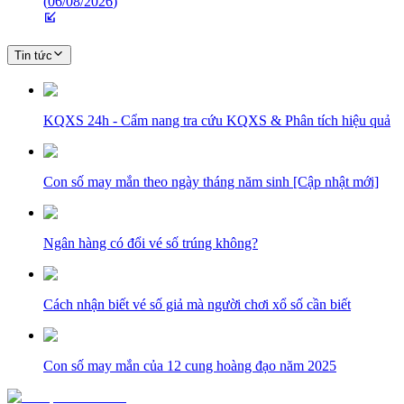
(
06/08/2026
)
Tin tức
KQXS 24h - Cẩm nang tra cứu KQXS & Phân tích hiệu quả
Con số may mắn theo ngày tháng năm sinh [Cập nhật mới]
Ngân hàng có đổi vé số trúng không?
Cách nhận biết vé số giả mà người chơi xổ số cần biết
Con số may mắn của 12 cung hoàng đạo năm 2025