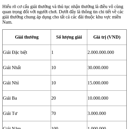
Hiểu rõ cơ cấu giải thưởng và thủ tục nhận thưởng là điều vô cùng
quan trọng đối với người chơi. Dưới đây là thông tin chi tiết về các
giải thưởng chung áp dụng cho tất cả các đài thuộc khu vực miền
Nam.
Giải thưởng
Số lượng giải
Giá trị (VND)
Giải Đặc biệt
1
2.000.000.000
Giải Nhất
10
30.000.000
Giải Nhì
10
15.000.000
Giải Ba
20
10.000.000
Giải Tư
70
3.000.000
Giải Năm
100
1.000.000