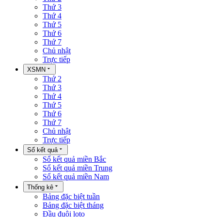
Thứ 3
Thứ 4
Thứ 5
Thứ 6
Thứ 7
Chủ nhật
Trực tiếp
XSMN
Thứ 2
Thứ 3
Thứ 4
Thứ 5
Thứ 6
Thứ 7
Chủ nhật
Trực tiếp
Sổ kết quả
Sổ kết quả miền Bắc
Sổ kết quả miền Trung
Sổ kết quả miền Nam
Thống kê
Bảng đặc biệt tuần
Bảng đặc biệt tháng
Đầu đuôi loto