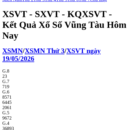
XSVT - SXVT - KQXSVT -
Kết Quả Xổ Số Vũng Tàu Hôm
Nay
XS
MN
/
XS
MN
Thứ 3
/
XSVT
ngày
19/05/2026
G.8
23
G.7
719
G.6
8571
6445
2061
G.5
9672
G.4
36893