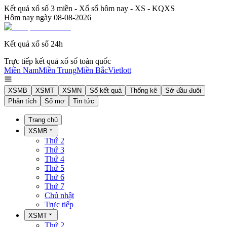
Kết quả xổ số 3 miền - Xổ số hôm nay - XS - KQXS
Hôm nay ngày
08-08-2026
Kết quả xổ số 24h
Trực tiếp kết quả xổ số toàn quốc
Miền Nam
Miền Trung
Miền Bắc
Vietlott
XSMB
XSMT
XSMN
Sổ kết quả
Thống kê
Sớ đầu đuôi
Phân tích
Sổ mơ
Tin tức
Trang chủ
XSMB
Thứ 2
Thứ 3
Thứ 4
Thứ 5
Thứ 6
Thứ 7
Chủ nhật
Trực tiếp
XSMT
Thứ 2