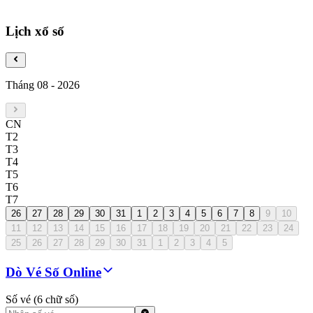
Lịch xổ số
Tháng 08
-
2026
CN
T2
T3
T4
T5
T6
T7
26
27
28
29
30
31
1
2
3
4
5
6
7
8
9
10
11
12
13
14
15
16
17
18
19
20
21
22
23
24
25
26
27
28
29
30
31
1
2
3
4
5
Dò Vé Số Online
Số vé (6 chữ số)