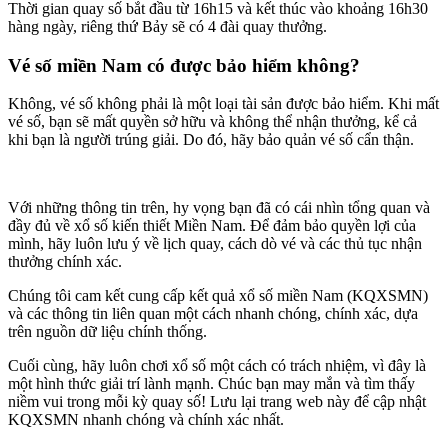
Thời gian quay số bắt đầu từ 16h15 và kết thúc vào khoảng 16h30
hàng ngày, riêng thứ Bảy sẽ có 4 đài quay thưởng.
Vé số miền Nam có được bảo hiểm không?
Không, vé số không phải là một loại tài sản được bảo hiểm. Khi mất
vé số, bạn sẽ mất quyền sở hữu và không thể nhận thưởng, kể cả
khi bạn là người trúng giải. Do đó, hãy bảo quản vé số cẩn thận.
Với những thông tin trên, hy vọng bạn đã có cái nhìn tổng quan và
đầy đủ về xổ số kiến thiết Miền Nam. Để đảm bảo quyền lợi của
mình, hãy luôn lưu ý về lịch quay, cách dò vé và các thủ tục nhận
thưởng chính xác.
Chúng tôi cam kết cung cấp kết quả xổ số miền Nam (KQXSMN)
và các thông tin liên quan một cách nhanh chóng, chính xác, dựa
trên nguồn dữ liệu chính thống.
Cuối cùng, hãy luôn chơi xổ số một cách có trách nhiệm, vì đây là
một hình thức giải trí lành mạnh. Chúc bạn may mắn và tìm thấy
niềm vui trong mỗi kỳ quay số! Lưu lại trang web này để cập nhật
KQXSMN nhanh chóng và chính xác nhất.