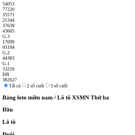
54053
77220
35571
21344
37639
43605
G.3
17699
93194
G.2
44383
G.1
33216
ĐB
382627
Tất cả
2 số cuối
3 số cuối
Bảng loto miền nam
/
Lô tô XSMN
Thứ ba
Đầu
Lô tô
Đuôi