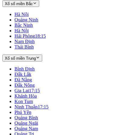
Xổ số miền Bắc
Hà Nội
Quảng Ninh
Bắc Ninh
Hà Nội
Hải Phòng
18:15
Nam Định
Thái Bình
Xổ số miền Trung
Bình Định
Đắk Lắk
Đà Nẵng
Đắk Nông
Gia Lai
17:15
Khánh Hòa
Kon Tum
Ninh Thuận
17:15
Phú Yên
Quảng Bình
Quảng Ngãi
Quảng Nam
Quảng Trị