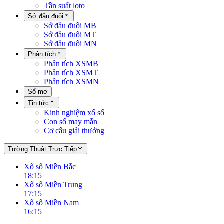
Tần suất loto
Sớ đầu đuôi
Sớ đầu đuôi MB
Sớ đầu đuôi MT
Sớ đầu đuôi MN
Phân tích
Phân tích XSMB
Phân tích XSMT
Phân tích XSMN
Sổ mơ
Tin tức
Kinh nghiệm xổ số
Con số may mắn
Cơ cấu giải thưởng
Tường Thuật Trực Tiếp
Xổ số Miền Bắc
18:15
Xổ số Miền Trung
17:15
Xổ số Miền Nam
16:15