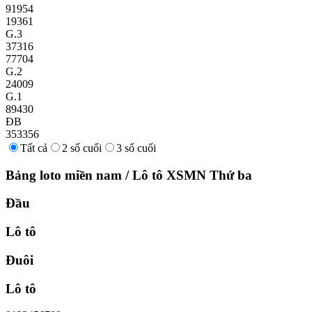
91954
19361
G.3
37316
77704
G.2
24009
G.1
89430
ĐB
353356
Tất cả
2 số cuối
3 số cuối
Bảng loto miền nam
/
Lô tô XSMN
Thứ ba
Đầu
Lô tô
Đuôi
Lô tô