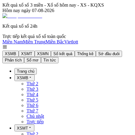
Kết quả xổ số 3 miền - Xổ số hôm nay - XS - KQXS
Hôm nay ngày
07-08-2026
Kết quả xổ số 24h
Trực tiếp kết quả xổ số toàn quốc
Miền Nam
Miền Trung
Miền Bắc
Vietlott
XSMB
XSMT
XSMN
Sổ kết quả
Thống kê
Sớ đầu đuôi
Phân tích
Sổ mơ
Tin tức
Trang chủ
XSMB
Thứ 2
Thứ 3
Thứ 4
Thứ 5
Thứ 6
Thứ 7
Chủ nhật
Trực tiếp
XSMT
Thứ 2