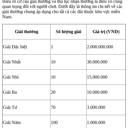
Hiểu rõ cơ cấu giải thưởng và thủ tục nhận thưởng là điều vô cùng
quan trọng đối với người chơi. Dưới đây là thông tin chi tiết về các
giải thưởng chung áp dụng cho tất cả các đài thuộc khu vực miền
Nam.
Giải thưởng
Số lượng giải
Giá trị (VND)
Giải Đặc biệt
1
2.000.000.000
Giải Nhất
10
30.000.000
Giải Nhì
10
15.000.000
Giải Ba
20
10.000.000
Giải Tư
70
3.000.000
Giải Năm
100
1.000.000