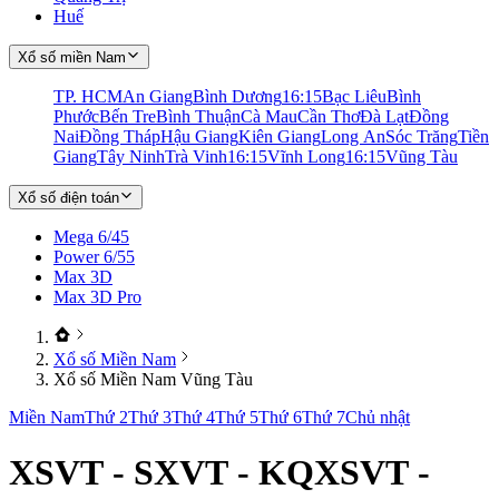
Huế
Xổ số miền Nam
TP. HCM
An Giang
Bình Dương
16:15
Bạc Liêu
Bình
Phước
Bến Tre
Bình Thuận
Cà Mau
Cần Thơ
Đà Lạt
Đồng
Nai
Đồng Tháp
Hậu Giang
Kiên Giang
Long An
Sóc Trăng
Tiền
Giang
Tây Ninh
Trà Vinh
16:15
Vĩnh Long
16:15
Vũng Tàu
Xổ số điện toán
Mega 6/45
Power 6/55
Max 3D
Max 3D Pro
Xổ số Miền Nam
Xổ số Miền Nam Vũng Tàu
Miền Nam
Thứ 2
Thứ 3
Thứ 4
Thứ 5
Thứ 6
Thứ 7
Chủ nhật
XSVT - SXVT - KQXSVT -