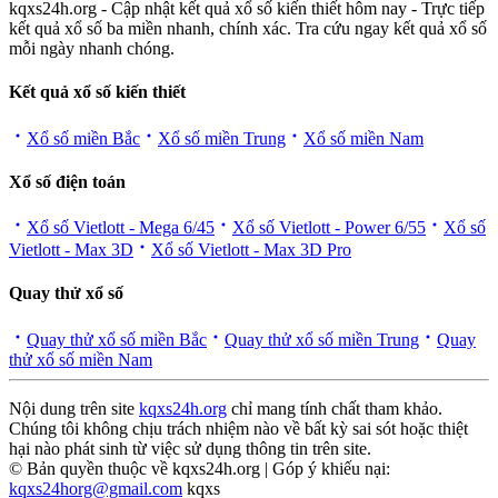
kqxs24h.org - Cập nhật kết quả xổ số kiến thiết hôm nay - Trực tiếp
kết quả xổ số ba miền nhanh, chính xác. Tra cứu ngay kết quả xổ số
mỗi ngày nhanh chóng.
Kết quả xổ số kiến thiết
Xổ số miền Bắc
Xổ số miền Trung
Xổ số miền Nam
Xổ số điện toán
Xổ số Vietlott - Mega 6/45
Xổ số Vietlott - Power 6/55
Xổ số
Vietlott - Max 3D
Xổ số Vietlott - Max 3D Pro
Quay thử xổ số
Quay thử xổ số miền Bắc
Quay thử xổ số miền Trung
Quay
thử xổ số miền Nam
Nội dung trên site
kqxs24h.org
chỉ mang tính chất tham khảo.
Chúng tôi không chịu trách nhiệm nào về bất kỳ sai sót hoặc thiệt
hại nào phát sinh từ việc sử dụng thông tin trên site.
© Bản quyền thuộc về kqxs24h.org | Góp ý khiếu nại:
kqxs24horg@gmail.com
kqxs