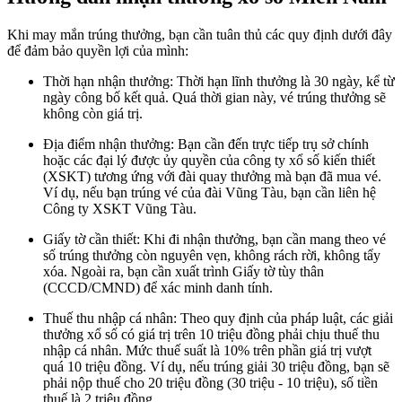
Khi may mắn trúng thưởng, bạn cần tuân thủ các quy định dưới đây
để đảm bảo quyền lợi của mình:
Thời hạn nhận thưởng: Thời hạn lĩnh thưởng là 30 ngày, kể từ
ngày công bố kết quả. Quá thời gian này, vé trúng thưởng sẽ
không còn giá trị.
Địa điểm nhận thưởng: Bạn cần đến trực tiếp trụ sở chính
hoặc các đại lý được ủy quyền của công ty xổ số kiến thiết
(XSKT) tương ứng với đài quay thưởng mà bạn đã mua vé.
Ví dụ, nếu bạn trúng vé của đài Vũng Tàu, bạn cần liên hệ
Công ty XSKT Vũng Tàu.
Giấy tờ cần thiết: Khi đi nhận thưởng, bạn cần mang theo vé
số trúng thưởng còn nguyên vẹn, không rách rời, không tẩy
xóa. Ngoài ra, bạn cần xuất trình Giấy tờ tùy thân
(CCCD/CMND) để xác minh danh tính.
Thuế thu nhập cá nhân: Theo quy định của pháp luật, các giải
thưởng xổ số có giá trị trên 10 triệu đồng phải chịu thuế thu
nhập cá nhân. Mức thuế suất là 10% trên phần giá trị vượt
quá 10 triệu đồng. Ví dụ, nếu trúng giải 30 triệu đồng, bạn sẽ
phải nộp thuế cho 20 triệu đồng (30 triệu - 10 triệu), số tiền
thuế là 2 triệu đồng.