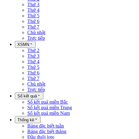
Thứ 3
Thứ 4
Thứ 5
Thứ 6
Thứ 7
Chủ nhật
Trực tiếp
XSMN
Thứ 2
Thứ 3
Thứ 4
Thứ 5
Thứ 6
Thứ 7
Chủ nhật
Trực tiếp
Sổ kết quả
Sổ kết quả miền Bắc
Sổ kết quả miền Trung
Sổ kết quả miền Nam
Thống kê
Bảng đặc biệt tuần
Bảng đặc biệt tháng
Đầu đuôi loto