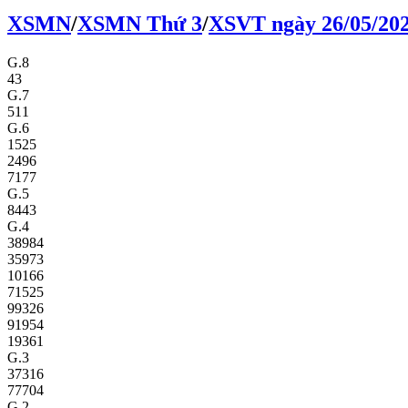
XS
MN
/
XS
MN
Thứ 3
/
XSVT
ngày 26/05/20
G.8
43
G.7
511
G.6
1525
2496
7177
G.5
8443
G.4
38984
35973
10166
71525
99326
91954
19361
G.3
37316
77704
G.2