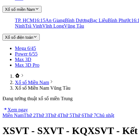
Xổ số miền Nam
TP. HCM
16:15
An Giang
Bình Dương
Bạc Liêu
Bình Phước
16:
Ninh
Trà Vinh
Vĩnh Long
Vũng Tàu
Xổ số điện toán
Mega 6/45
Power 6/55
Max 3D
Max 3D Pro
Xổ số Miền Nam
Xổ số Miền Nam Vũng Tàu
Đang tường thuật xổ số miền Trung
Xem ngay
Miền Nam
Thứ 2
Thứ 3
Thứ 4
Thứ 5
Thứ 6
Thứ 7
Chủ nhật
XSVT - SXVT - KQXSVT - Kết