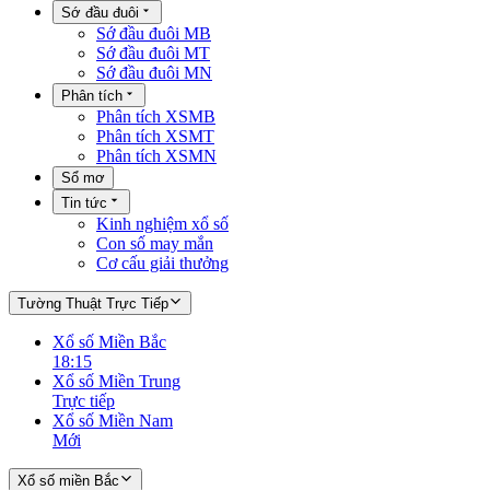
Sớ đầu đuôi
Sớ đầu đuôi MB
Sớ đầu đuôi MT
Sớ đầu đuôi MN
Phân tích
Phân tích XSMB
Phân tích XSMT
Phân tích XSMN
Sổ mơ
Tin tức
Kinh nghiệm xổ số
Con số may mắn
Cơ cấu giải thưởng
Tường Thuật Trực Tiếp
Xổ số Miền Bắc
18:15
Xổ số Miền Trung
Trực tiếp
Xổ số Miền Nam
Mới
Xổ số miền Bắc