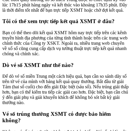
lúc 17h15 phút hàng ngày và kết thúc vào khoảng 17h35 phút. Đây
là thời điểm tốt nhất để bạn trực tiếp XSMT hoặc chờ đợi kết quả.
Tôi có thể xem trực tiếp kết quả XSMT ở đâu?
Bạn có thể theo dõi kết quả XSMT hôm nay trực tiếp trên các kênh
truyền hình địa phương của từng tỉnh thành hoặc trên các trang web
chính thức của Công ty XSKT. Ngoài ra, nhiều trang web chuyên
về xổ số cũng cung cấp dịch vụ tường thuật trực tiếp kết quả nhanh
chóng và chính xác.
Dò vé số XSMT như thế nào?
Để dò vé số miền Trung một cách hiệu quả, bạn cần so sánh dãy số
trên tờ vé của mình với bảng kết quả quay thưởng. Bắt đầu từ giải
Tám (hai số cuối) cho đến giải Đặc biệt (sáu số). Nếu trúng giải thấp
hơn, bạn có thể kiểm tra tiếp các giải cao hơn. Đặc biệt, bạn cần chú
ý đến giải phụ và giải khuyến khích để không bỏ sót bất kỳ giải
thưởng nào.
Vé số trúng thưởng XSMT có được bảo hiểm
không?