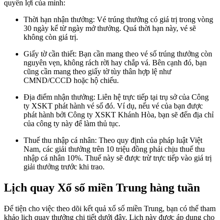
quyền lợi của mình:
Thời hạn nhận thưởng: Vé trúng thưởng có giá trị trong vòng
30 ngày kể từ ngày mở thưởng. Quá thời hạn này, vé sẽ
không còn giá trị.
Giấy tờ cần thiết: Bạn cần mang theo vé số trúng thưởng còn
nguyên vẹn, không rách rời hay chắp vá. Bên cạnh đó, bạn
cũng cần mang theo giấy tờ tùy thân hợp lệ như
CMND/CCCD hoặc hộ chiếu.
Địa điểm nhận thưởng: Liên hệ trực tiếp tại trụ sở của Công
ty XSKT phát hành vé số đó. Ví dụ, nếu vé của bạn được
phát hành bởi Công ty XSKT Khánh Hòa, bạn sẽ đến địa chỉ
của công ty này để làm thủ tục.
Thuế thu nhập cá nhân: Theo quy định của pháp luật Việt
Nam, các giải thưởng trên 10 triệu đồng phải chịu thuế thu
nhập cá nhân 10%. Thuế này sẽ được trừ trực tiếp vào giá trị
giải thưởng trước khi trao.
Lịch quay Xổ số miền Trung hàng tuần
Để tiện cho việc theo dõi kết quả xổ số miền Trung, bạn có thể tham
khảo lịch quay thưởng chi tiết dưới đây. Lịch này được áp dụng cho