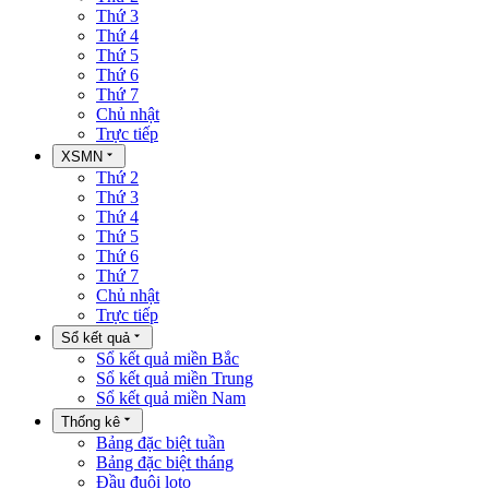
Thứ 3
Thứ 4
Thứ 5
Thứ 6
Thứ 7
Chủ nhật
Trực tiếp
XSMN
Thứ 2
Thứ 3
Thứ 4
Thứ 5
Thứ 6
Thứ 7
Chủ nhật
Trực tiếp
Sổ kết quả
Sổ kết quả miền Bắc
Sổ kết quả miền Trung
Sổ kết quả miền Nam
Thống kê
Bảng đặc biệt tuần
Bảng đặc biệt tháng
Đầu đuôi loto