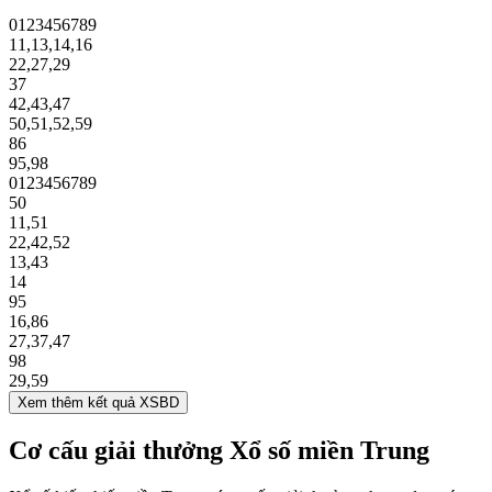
0
1
2
3
4
5
6
7
8
9
11
,
13
,
14
,
16
22
,
27
,
29
37
42
,
43
,
47
50
,
51
,
52
,
59
86
95
,
98
0
1
2
3
4
5
6
7
8
9
50
11
,
51
22
,
42
,
52
13
,
43
14
95
16
,
86
27
,
37
,
47
98
29
,
59
Xem thêm kết quả XSBD
Cơ cấu giải thưởng Xổ số miền Trung