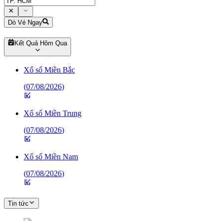
Dò Vé Ngay
Kết Quả Hôm Qua
Xổ số Miền Bắc
(
07/08/2026
)
Xổ số Miền Trung
(
07/08/2026
)
Xổ số Miền Nam
(
07/08/2026
)
Tin tức