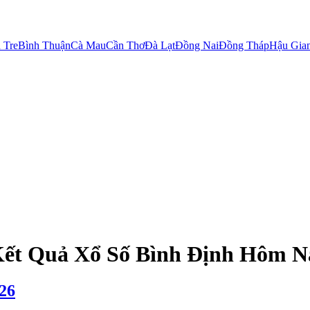
 Tre
Bình Thuận
Cà Mau
Cần Thơ
Đà Lạt
Đồng Nai
Đồng Tháp
Hậu Gia
ết Quả Xổ Số Bình Định Hôm N
26