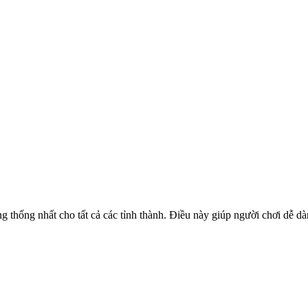
 thống nhất cho tất cả các tỉnh thành. Điều này giúp người chơi dễ dàn