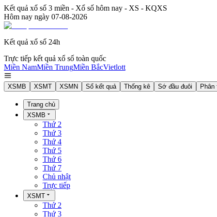
Kết quả xổ số 3 miền - Xổ số hôm nay - XS - KQXS
Hôm nay ngày
07-08-2026
Kết quả xổ số 24h
Trực tiếp kết quả xổ số toàn quốc
Miền Nam
Miền Trung
Miền Bắc
Vietlott
XSMB
XSMT
XSMN
Sổ kết quả
Thống kê
Sớ đầu đuôi
Phân 
Trang chủ
XSMB
Thứ 2
Thứ 3
Thứ 4
Thứ 5
Thứ 6
Thứ 7
Chủ nhật
Trực tiếp
XSMT
Thứ 2
Thứ 3