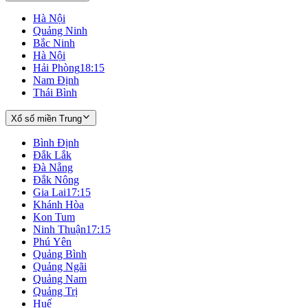
Hà Nội
Quảng Ninh
Bắc Ninh
Hà Nội
Hải Phòng
18:15
Nam Định
Thái Bình
Xổ số miền Trung
Bình Định
Đắk Lắk
Đà Nẵng
Đắk Nông
Gia Lai
17:15
Khánh Hòa
Kon Tum
Ninh Thuận
17:15
Phú Yên
Quảng Bình
Quảng Ngãi
Quảng Nam
Quảng Trị
Huế