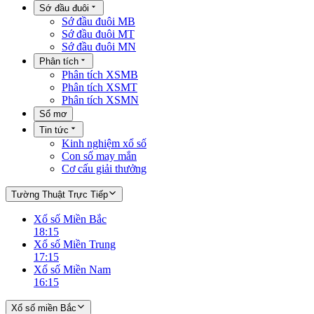
Sớ đầu đuôi
Sớ đầu đuôi MB
Sớ đầu đuôi MT
Sớ đầu đuôi MN
Phân tích
Phân tích XSMB
Phân tích XSMT
Phân tích XSMN
Sổ mơ
Tin tức
Kinh nghiệm xổ số
Con số may mắn
Cơ cấu giải thưởng
Tường Thuật Trực Tiếp
Xổ số Miền Bắc
18:15
Xổ số Miền Trung
17:15
Xổ số Miền Nam
16:15
Xổ số miền Bắc