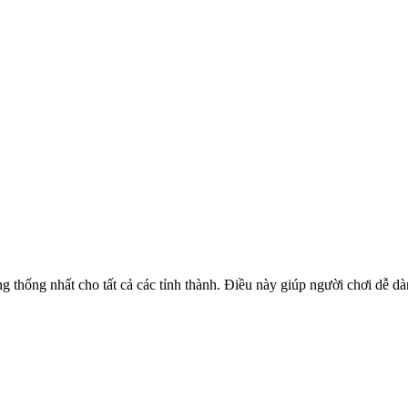
 thống nhất cho tất cả các tỉnh thành. Điều này giúp người chơi dễ dàn