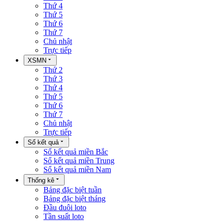
Thứ 4
Thứ 5
Thứ 6
Thứ 7
Chủ nhật
Trực tiếp
XSMN
Thứ 2
Thứ 3
Thứ 4
Thứ 5
Thứ 6
Thứ 7
Chủ nhật
Trực tiếp
Sổ kết quả
Sổ kết quả miền Bắc
Sổ kết quả miền Trung
Sổ kết quả miền Nam
Thống kê
Bảng đặc biệt tuần
Bảng đặc biệt tháng
Đầu đuôi loto
Tần suất loto