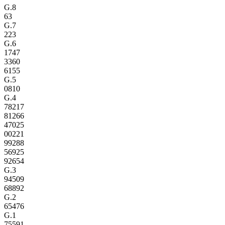
G.8
63
G.7
223
G.6
1747
3360
6155
G.5
0810
G.4
78217
81266
47025
00221
99288
56925
92654
G.3
94509
68892
G.2
65476
G.1
75591