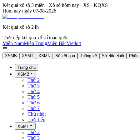
Kết quả xổ số 3 miền - Xổ số hôm nay - XS - KQXS
Hôm nay ngày
07-08-2026
Kết quả xổ số 24h
Trực tiếp kết quả xổ số toàn quốc
Miền Nam
Miền Trung
Miền Bắc
Vietlott
XSMB
XSMT
XSMN
Sổ kết quả
Thống kê
Sớ đầu đuôi
Phân 
Trang chủ
XSMB
Thứ 2
Thứ 3
Thứ 4
Thứ 5
Thứ 6
Thứ 7
Chủ nhật
Trực tiếp
XSMT
Thứ 2
Thứ 3