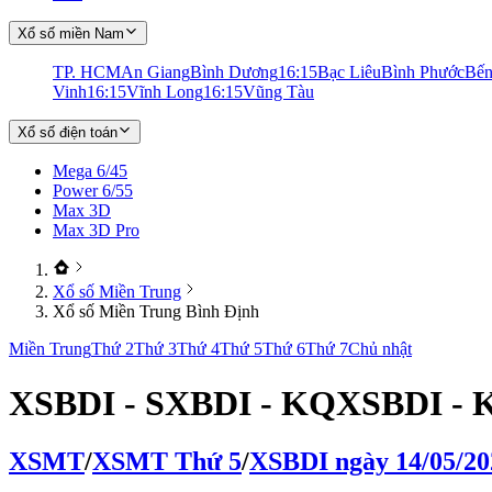
Xổ số miền Nam
TP. HCM
An Giang
Bình Dương
16:15
Bạc Liêu
Bình Phước
Bến
Vinh
16:15
Vĩnh Long
16:15
Vũng Tàu
Xổ số điện toán
Mega 6/45
Power 6/55
Max 3D
Max 3D Pro
Xổ số Miền Trung
Xổ số Miền Trung Bình Định
Miền Trung
Thứ 2
Thứ 3
Thứ 4
Thứ 5
Thứ 6
Thứ 7
Chủ nhật
XSBDI - SXBDI - KQXSBDI - K
XS
MT
/
XS
MT
Thứ 5
/
XSBDI
ngày 14/05/20