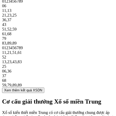
0
1
2
3
4
5
6
7
8
9
06
11
,
13
21
,
23
,
25
36
,
37
43
51
,
52
,
59
61
,
68
79
83
,
89
,
89
0
1
2
3
4
5
6
7
8
9
11
,
21
,
51
,
61
52
13
,
23
,
43
,
83
25
06
,
36
37
68
59
,
79
,
89
,
89
Xem thêm kết quả XSDN
Cơ cấu giải thưởng Xổ số miền Trung
Xổ số kiến thiết miền Trung có cơ cấu giải thưởng chung được áp