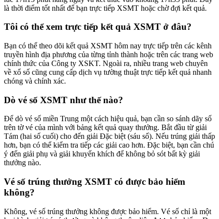
là thời điểm tốt nhất để bạn trực tiếp XSMT hoặc chờ đợi kết quả.
Tôi có thể xem trực tiếp kết quả XSMT ở đâu?
Bạn có thể theo dõi kết quả XSMT hôm nay trực tiếp trên các kênh
truyền hình địa phương của từng tỉnh thành hoặc trên các trang web
chính thức của Công ty XSKT. Ngoài ra, nhiều trang web chuyên
về xổ số cũng cung cấp dịch vụ tường thuật trực tiếp kết quả nhanh
chóng và chính xác.
Dò vé số XSMT như thế nào?
Để dò vé số miền Trung một cách hiệu quả, bạn cần so sánh dãy số
trên tờ vé của mình với bảng kết quả quay thưởng. Bắt đầu từ giải
Tám (hai số cuối) cho đến giải Đặc biệt (sáu số). Nếu trúng giải thấp
hơn, bạn có thể kiểm tra tiếp các giải cao hơn. Đặc biệt, bạn cần chú
ý đến giải phụ và giải khuyến khích để không bỏ sót bất kỳ giải
thưởng nào.
Vé số trúng thưởng XSMT có được bảo hiểm
không?
Không, vé số trúng thưởng không được bảo hiểm. Vé số chỉ là một