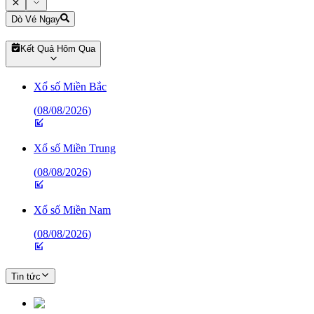
Dò Vé Ngay
Kết Quả Hôm Qua
Xổ số Miền Bắc
(
08/08/2026
)
Xổ số Miền Trung
(
08/08/2026
)
Xổ số Miền Nam
(
08/08/2026
)
Tin tức