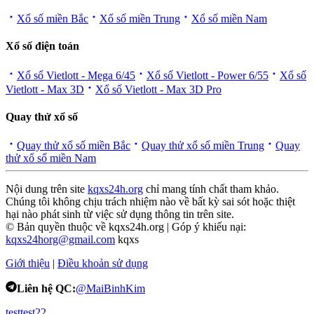
Xổ số miền Bắc
Xổ số miền Trung
Xổ số miền Nam
Xổ số điện toán
Xổ số Vietlott - Mega 6/45
Xổ số Vietlott - Power 6/55
Xổ số
Vietlott - Max 3D
Xổ số Vietlott - Max 3D Pro
Quay thử xổ số
Quay thử xổ số miền Bắc
Quay thử xổ số miền Trung
Quay
thử xổ số miền Nam
Nội dung trên site
kqxs24h.org
chỉ mang tính chất tham khảo.
Chúng tôi không chịu trách nhiệm nào về bất kỳ sai sót hoặc thiệt
hại nào phát sinh từ việc sử dụng thông tin trên site.
© Bản quyền thuộc về kqxs24h.org | Góp ý khiếu nại:
kqxs24horg@gmail.com
kqxs
Giới thiệu
|
Điều khoản sử dụng
Liên hệ QC:
@MaiBinhKim
test
test22