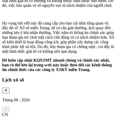
loại hình giải trí có thưởng và không thuộc diện được bảo hiểm. Do
đó, việc bảo quản vé số nguyên vẹn là trách nhiệm của người chơi.
Hy vọng bài viết này đã cung cấp cho bạn cái nhìn tổng quan và
đầy đủ về Xổ số miền Trung, từ cơ cấu giải thưởng, lịch quay đến
những lưu ý khi nhận thưởng. Việc nắm rõ thông tin chính xác giúp
bạn tham gia trò chơi một cách chủ động và có trách nhiệm hơn. Xổ
số kiến thiết là hoạt động công ích, góp phần xây dựng các công
trình phúc lợi xã hội. Do đó, hãy tham gia có chừng mực, coi đây là
một hình thức giải trí và không nên lạm dụng.
Để luôn cập nhật KQXSMT nhanh chóng và chính xác nhất,
bạn có thể lưu lại trang web này hoặc theo dõi các kênh thông
tin chính thức của các công ty XSKT miền Trung.
Lịch xổ số
Tháng 08
-
2026
CN