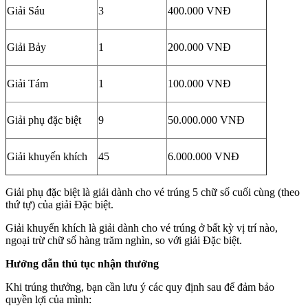
Giải Sáu
3
400.000 VNĐ
Giải Bảy
1
200.000 VNĐ
Giải Tám
1
100.000 VNĐ
Giải phụ đặc biệt
9
50.000.000 VNĐ
Giải khuyến khích
45
6.000.000 VNĐ
Giải phụ đặc biệt là giải dành cho vé trúng 5 chữ số cuối cùng (theo
thứ tự) của giải Đặc biệt.
Giải khuyến khích là giải dành cho vé trúng ở bất kỳ vị trí nào,
ngoại trừ chữ số hàng trăm nghìn, so với giải Đặc biệt.
Hướng dẫn thủ tục nhận thưởng
Khi trúng thưởng, bạn cần lưu ý các quy định sau để đảm bảo
quyền lợi của mình: