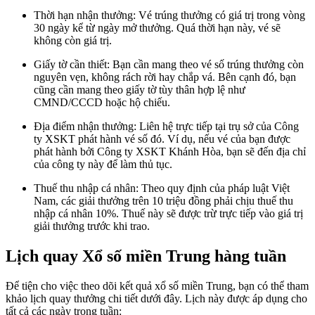
Thời hạn nhận thưởng: Vé trúng thưởng có giá trị trong vòng
30 ngày kể từ ngày mở thưởng. Quá thời hạn này, vé sẽ
không còn giá trị.
Giấy tờ cần thiết: Bạn cần mang theo vé số trúng thưởng còn
nguyên vẹn, không rách rời hay chắp vá. Bên cạnh đó, bạn
cũng cần mang theo giấy tờ tùy thân hợp lệ như
CMND/CCCD hoặc hộ chiếu.
Địa điểm nhận thưởng: Liên hệ trực tiếp tại trụ sở của Công
ty XSKT phát hành vé số đó. Ví dụ, nếu vé của bạn được
phát hành bởi Công ty XSKT Khánh Hòa, bạn sẽ đến địa chỉ
của công ty này để làm thủ tục.
Thuế thu nhập cá nhân: Theo quy định của pháp luật Việt
Nam, các giải thưởng trên 10 triệu đồng phải chịu thuế thu
nhập cá nhân 10%. Thuế này sẽ được trừ trực tiếp vào giá trị
giải thưởng trước khi trao.
Lịch quay Xổ số miền Trung hàng tuần
Để tiện cho việc theo dõi kết quả xổ số miền Trung, bạn có thể tham
khảo lịch quay thưởng chi tiết dưới đây. Lịch này được áp dụng cho
tất cả các ngày trong tuần: