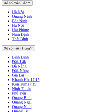
Xổ số miền Bắc
Hà Nội
Quảng Ninh
Bắc Ninh
Hà Nội
Hải Phòng
Nam Định
Thái Bình
Xổ số miền Trung
Bình Định
Đắk Lắk
Đà Nẵng
Đắk Nông
Gia Lai
Khánh Hòa
17:15
Kon Tum
17:15
Ninh Thuận
Phú Yên
Quảng Bình
Quảng Ngãi
Quảng Nam
Quảng Trị