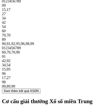
0
1
2
3
4
5
6
7
8
9
09
15
,
17
27
34
42
54
60
70
,
70
89
90
,
91
,
92
,
95
,
96
,
98
,
99
0
1
2
3
4
5
6
7
8
9
60
,
70
,
70
,
90
91
42
,
92
34
,
54
15
,
95
96
17
,
27
98
09
,
89
,
99
Xem thêm kết quả XSDN
Cơ cấu giải thưởng Xổ số miền Trung