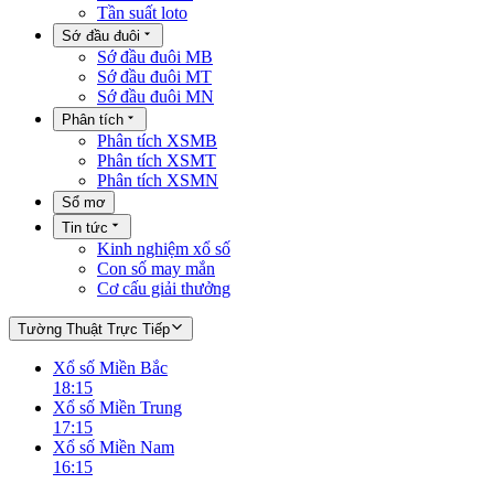
Tần suất loto
Sớ đầu đuôi
Sớ đầu đuôi MB
Sớ đầu đuôi MT
Sớ đầu đuôi MN
Phân tích
Phân tích XSMB
Phân tích XSMT
Phân tích XSMN
Sổ mơ
Tin tức
Kinh nghiệm xổ số
Con số may mắn
Cơ cấu giải thưởng
Tường Thuật Trực Tiếp
Xổ số Miền Bắc
18:15
Xổ số Miền Trung
17:15
Xổ số Miền Nam
16:15