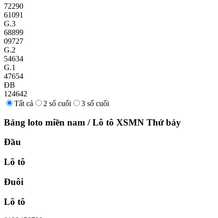
72290
61091
G.3
68899
09727
G.2
54634
G.1
47654
ĐB
124642
Tất cả
2 số cuối
3 số cuối
Bảng loto miền nam
/
Lô tô XSMN
Thứ bảy
Đầu
Lô tô
Đuôi
Lô tô