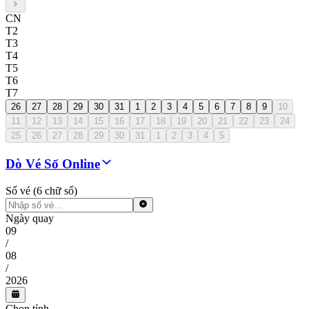
CN
T2
T3
T4
T5
T6
T7
26
27
28
29
30
31
1
2
3
4
5
6
7
8
9
10
11
12
13
14
15
16
17
18
19
20
21
22
23
24
25
26
27
28
29
30
31
1
2
3
4
5
Dò Vé Số Online
Số vé (6 chữ số)
Ngày quay
09
/
08
/
2026
Chọn tỉnh