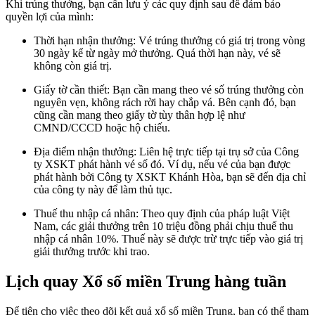
Khi trúng thưởng, bạn cần lưu ý các quy định sau để đảm bảo
quyền lợi của mình:
Thời hạn nhận thưởng: Vé trúng thưởng có giá trị trong vòng
30 ngày kể từ ngày mở thưởng. Quá thời hạn này, vé sẽ
không còn giá trị.
Giấy tờ cần thiết: Bạn cần mang theo vé số trúng thưởng còn
nguyên vẹn, không rách rời hay chắp vá. Bên cạnh đó, bạn
cũng cần mang theo giấy tờ tùy thân hợp lệ như
CMND/CCCD hoặc hộ chiếu.
Địa điểm nhận thưởng: Liên hệ trực tiếp tại trụ sở của Công
ty XSKT phát hành vé số đó. Ví dụ, nếu vé của bạn được
phát hành bởi Công ty XSKT Khánh Hòa, bạn sẽ đến địa chỉ
của công ty này để làm thủ tục.
Thuế thu nhập cá nhân: Theo quy định của pháp luật Việt
Nam, các giải thưởng trên 10 triệu đồng phải chịu thuế thu
nhập cá nhân 10%. Thuế này sẽ được trừ trực tiếp vào giá trị
giải thưởng trước khi trao.
Lịch quay Xổ số miền Trung hàng tuần
Để tiện cho việc theo dõi kết quả xổ số miền Trung, bạn có thể tham