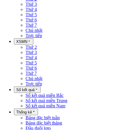
Thứ 3
Thứ 4
Thứ 5
Thứ 6
Thứ 7
Chủ nhật
Trực tiếp
XSMN
Thứ 2
Thứ 3
Thứ 4
Thứ 5
Thứ 6
Thứ 7
Chủ nhật
Trực tiếp
Sổ kết quả
Sổ kết quả miền Bắc
Sổ kết quả miền Trung
Sổ kết quả miền Nam
Thống kê
Bảng đặc biệt tuần
Bảng đặc biệt tháng
Đầu đuôi loto