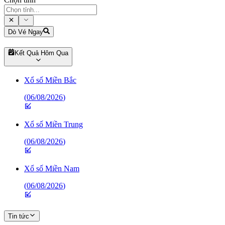
Dò Vé Ngay
Kết Quả Hôm Qua
Xổ số Miền Bắc
(
06/08/2026
)
Xổ số Miền Trung
(
06/08/2026
)
Xổ số Miền Nam
(
06/08/2026
)
Tin tức