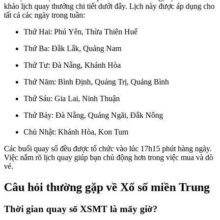
khảo lịch quay thưởng chi tiết dưới đây. Lịch này được áp dụng cho
tất cả các ngày trong tuần:
Thứ Hai: Phú Yên, Thừa Thiên Huế
Thứ Ba: Đắk Lắk, Quảng Nam
Thứ Tư: Đà Nẵng, Khánh Hòa
Thứ Năm: Bình Định, Quảng Trị, Quảng Bình
Thứ Sáu: Gia Lai, Ninh Thuận
Thứ Bảy: Đà Nẵng, Quảng Ngãi, Đắk Nông
Chủ Nhật: Khánh Hòa, Kon Tum
Các buổi quay số đều được tổ chức vào lúc 17h15 phút hàng ngày.
Việc nắm rõ lịch quay giúp bạn chủ động hơn trong việc mua và dò
vé.
Câu hỏi thường gặp về Xổ số miền Trung
Thời gian quay số XSMT là mấy giờ?