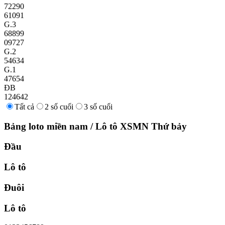
72290
61091
G.3
68899
09727
G.2
54634
G.1
47654
ĐB
124642
Tất cả
2 số cuối
3 số cuối
Bảng loto miền nam
/
Lô tô XSMN
Thứ bảy
Đầu
Lô tô
Đuôi
Lô tô