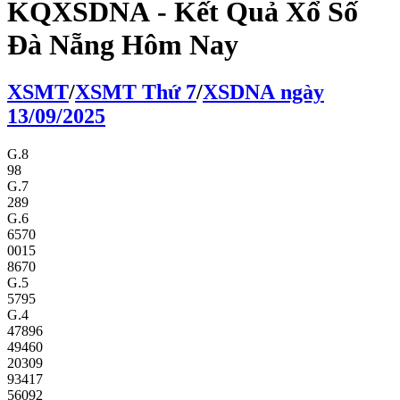
KQXSDNA - Kết Quả Xổ Số
Đà Nẵng Hôm Nay
XS
MT
/
XS
MT
Thứ 7
/
XSDNA
ngày
13/09/2025
G.8
98
G.7
289
G.6
6570
0015
8670
G.5
5795
G.4
47896
49460
20309
93417
56092