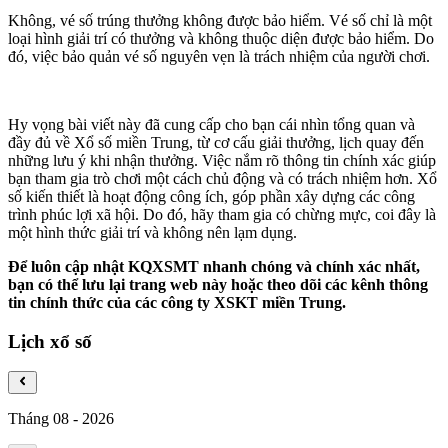
Không, vé số trúng thưởng không được bảo hiểm. Vé số chỉ là một
loại hình giải trí có thưởng và không thuộc diện được bảo hiểm. Do
đó, việc bảo quản vé số nguyên vẹn là trách nhiệm của người chơi.
Hy vọng bài viết này đã cung cấp cho bạn cái nhìn tổng quan và
đầy đủ về Xổ số miền Trung, từ cơ cấu giải thưởng, lịch quay đến
những lưu ý khi nhận thưởng. Việc nắm rõ thông tin chính xác giúp
bạn tham gia trò chơi một cách chủ động và có trách nhiệm hơn. Xổ
số kiến thiết là hoạt động công ích, góp phần xây dựng các công
trình phúc lợi xã hội. Do đó, hãy tham gia có chừng mực, coi đây là
một hình thức giải trí và không nên lạm dụng.
Để luôn cập nhật KQXSMT nhanh chóng và chính xác nhất,
bạn có thể lưu lại trang web này hoặc theo dõi các kênh thông
tin chính thức của các công ty XSKT miền Trung.
Lịch xổ số
Tháng 08
-
2026