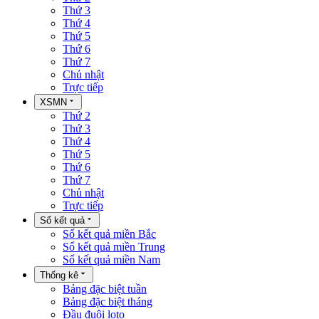
Thứ 3
Thứ 4
Thứ 5
Thứ 6
Thứ 7
Chủ nhật
Trực tiếp
XSMN
Thứ 2
Thứ 3
Thứ 4
Thứ 5
Thứ 6
Thứ 7
Chủ nhật
Trực tiếp
Sổ kết quả
Sổ kết quả miền Bắc
Sổ kết quả miền Trung
Sổ kết quả miền Nam
Thống kê
Bảng đặc biệt tuần
Bảng đặc biệt tháng
Đầu đuôi loto