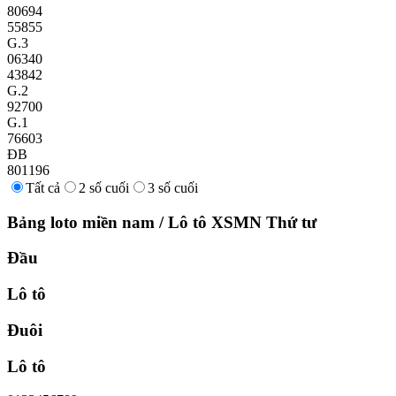
80694
55855
G.3
06340
43842
G.2
92700
G.1
76603
ĐB
801196
Tất cả
2 số cuối
3 số cuối
Bảng loto miền nam
/
Lô tô XSMN
Thứ tư
Đầu
Lô tô
Đuôi
Lô tô