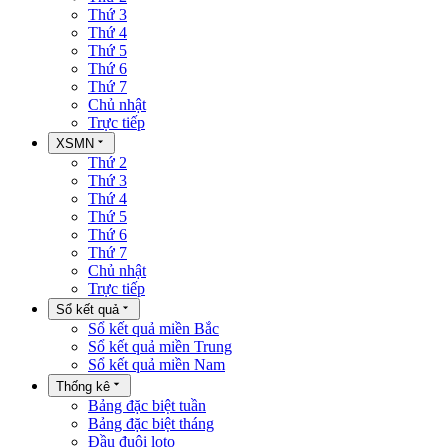
Thứ 3
Thứ 4
Thứ 5
Thứ 6
Thứ 7
Chủ nhật
Trực tiếp
XSMN
Thứ 2
Thứ 3
Thứ 4
Thứ 5
Thứ 6
Thứ 7
Chủ nhật
Trực tiếp
Sổ kết quả
Sổ kết quả miền Bắc
Sổ kết quả miền Trung
Sổ kết quả miền Nam
Thống kê
Bảng đặc biệt tuần
Bảng đặc biệt tháng
Đầu đuôi loto