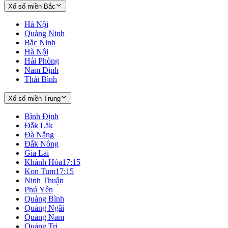
Xổ số miền Bắc
Hà Nội
Quảng Ninh
Bắc Ninh
Hà Nội
Hải Phòng
Nam Định
Thái Bình
Xổ số miền Trung
Bình Định
Đắk Lắk
Đà Nẵng
Đắk Nông
Gia Lai
Khánh Hòa
17:15
Kon Tum
17:15
Ninh Thuận
Phú Yên
Quảng Bình
Quảng Ngãi
Quảng Nam
Quảng Trị