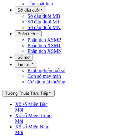
Tần suất loto
Sớ đầu đuôi
Sớ đầu đuôi MB
Sớ đầu đuôi MT
Sớ đầu đuôi MN
Phân tích
Phân tích XSMB
Phân tích XSMT
Phân tích XSMN
Sổ mơ
Tin tức
Kinh nghiệm xổ số
Con số may mắn
Cơ cấu giải thưởng
Tường Thuật Trực Tiếp
Xổ số Miền Bắc
Mới
Xổ số Miền Trung
Mới
Xổ số Miền Nam
Mới