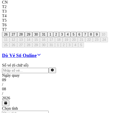
CN
T2
T3
T4
T5
T6
T7
26
27
28
29
30
31
1
2
3
4
5
6
7
8
9
10
11
12
13
14
15
16
17
18
19
20
21
22
23
24
25
26
27
28
29
30
31
1
2
3
4
5
Dò Vé Số Online
Số vé (6 chữ số)
Ngày quay
09
/
08
/
2026
Chọn tỉnh