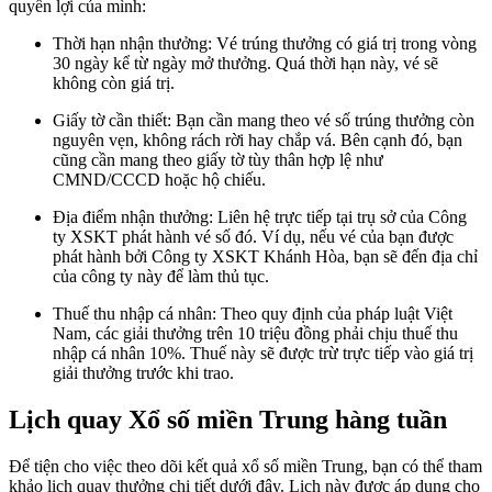
quyền lợi của mình:
Thời hạn nhận thưởng: Vé trúng thưởng có giá trị trong vòng
30 ngày kể từ ngày mở thưởng. Quá thời hạn này, vé sẽ
không còn giá trị.
Giấy tờ cần thiết: Bạn cần mang theo vé số trúng thưởng còn
nguyên vẹn, không rách rời hay chắp vá. Bên cạnh đó, bạn
cũng cần mang theo giấy tờ tùy thân hợp lệ như
CMND/CCCD hoặc hộ chiếu.
Địa điểm nhận thưởng: Liên hệ trực tiếp tại trụ sở của Công
ty XSKT phát hành vé số đó. Ví dụ, nếu vé của bạn được
phát hành bởi Công ty XSKT Khánh Hòa, bạn sẽ đến địa chỉ
của công ty này để làm thủ tục.
Thuế thu nhập cá nhân: Theo quy định của pháp luật Việt
Nam, các giải thưởng trên 10 triệu đồng phải chịu thuế thu
nhập cá nhân 10%. Thuế này sẽ được trừ trực tiếp vào giá trị
giải thưởng trước khi trao.
Lịch quay Xổ số miền Trung hàng tuần
Để tiện cho việc theo dõi kết quả xổ số miền Trung, bạn có thể tham
khảo lịch quay thưởng chi tiết dưới đây. Lịch này được áp dụng cho