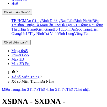
Huế
Xổ số miền Nam
TP. HCM
An Giang
Bình Dương
Bạc Liêu
Bình Phước
Bến
Tre
Bình Thuận
Cà Mau
Cần Thơ
Đà Lạt
16:15
Đồng Nai
Đồng
Tháp
Hậu Giang
Kiên Giang
16:15
Long An
Sóc Trăng
Tiền
Giang
16:15
Tây Ninh
Trà Vinh
Vĩnh Long
Vũng Tàu
Xổ số điện toán
Mega 6/45
Power 6/55
Max 3D
Max 3D Pro
Xổ số Miền Trung
Xổ số Miền Trung Đà Nẵng
Miền Trung
Thứ 2
Thứ 3
Thứ 4
Thứ 5
Thứ 6
Thứ 7
Chủ nhật
XSDNA - SXDNA -