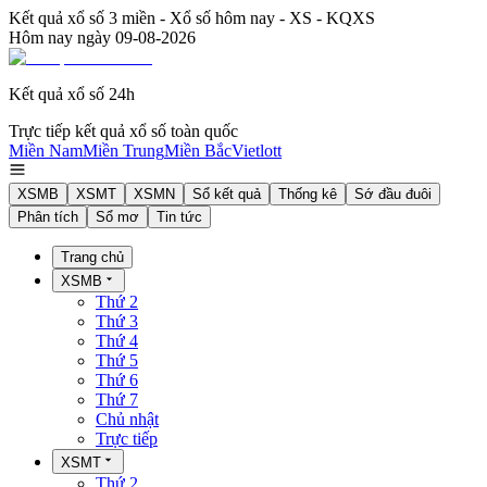
Kết quả xổ số 3 miền - Xổ số hôm nay - XS - KQXS
Hôm nay ngày
09-08-2026
Kết quả xổ số 24h
Trực tiếp kết quả xổ số toàn quốc
Miền Nam
Miền Trung
Miền Bắc
Vietlott
XSMB
XSMT
XSMN
Sổ kết quả
Thống kê
Sớ đầu đuôi
Phân tích
Sổ mơ
Tin tức
Trang chủ
XSMB
Thứ 2
Thứ 3
Thứ 4
Thứ 5
Thứ 6
Thứ 7
Chủ nhật
Trực tiếp
XSMT
Thứ 2