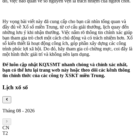
đó, việc bảo quản vé số nguyên vẹn là trách nhiệm của người chơi.
Hy vọng bài viết này đã cung cấp cho bạn cái nhìn tổng quan và
đầy đủ về Xổ số miền Trung, từ cơ cấu giải thưởng, lịch quay đến
những lưu ý khi nhận thưởng. Việc nắm rõ thông tin chính xác giúp
bạn tham gia trò chơi một cách chủ động và có trách nhiệm hơn. Xổ
số kiến thiết là hoạt động công ích, góp phần xây dựng các công
trình phúc lợi xã hội. Do đó, hãy tham gia có chừng mực, coi đây là
một hình thức giải trí và không nên lạm dụng.
Để luôn cập nhật KQXSMT nhanh chóng và chính xác nhất,
bạn có thể lưu lại trang web này hoặc theo dõi các kênh thông
tin chính thức của các công ty XSKT miền Trung.
Lịch xổ số
Tháng 08
-
2026
CN
T2