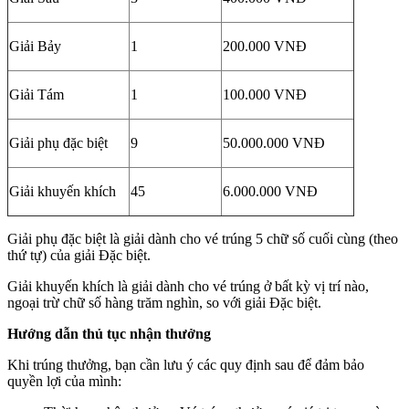
Giải Bảy
1
200.000 VNĐ
Giải Tám
1
100.000 VNĐ
Giải phụ đặc biệt
9
50.000.000 VNĐ
Giải khuyến khích
45
6.000.000 VNĐ
Giải phụ đặc biệt là giải dành cho vé trúng 5 chữ số cuối cùng (theo
thứ tự) của giải Đặc biệt.
Giải khuyến khích là giải dành cho vé trúng ở bất kỳ vị trí nào,
ngoại trừ chữ số hàng trăm nghìn, so với giải Đặc biệt.
Hướng dẫn thủ tục nhận thưởng
Khi trúng thưởng, bạn cần lưu ý các quy định sau để đảm bảo
quyền lợi của mình: