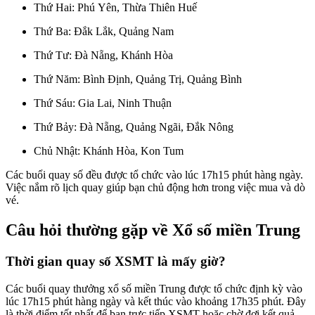
Thứ Hai: Phú Yên, Thừa Thiên Huế
Thứ Ba: Đắk Lắk, Quảng Nam
Thứ Tư: Đà Nẵng, Khánh Hòa
Thứ Năm: Bình Định, Quảng Trị, Quảng Bình
Thứ Sáu: Gia Lai, Ninh Thuận
Thứ Bảy: Đà Nẵng, Quảng Ngãi, Đắk Nông
Chủ Nhật: Khánh Hòa, Kon Tum
Các buổi quay số đều được tổ chức vào lúc 17h15 phút hàng ngày.
Việc nắm rõ lịch quay giúp bạn chủ động hơn trong việc mua và dò
vé.
Câu hỏi thường gặp về Xổ số miền Trung
Thời gian quay số XSMT là mấy giờ?
Các buổi quay thưởng xổ số miền Trung được tổ chức định kỳ vào
lúc 17h15 phút hàng ngày và kết thúc vào khoảng 17h35 phút. Đây
là thời điểm tốt nhất để bạn trực tiếp XSMT hoặc chờ đợi kết quả.