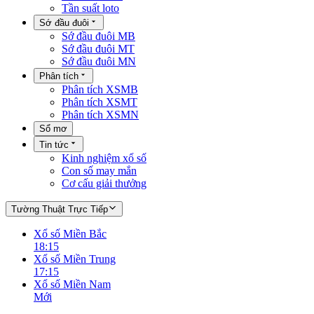
Tần suất loto
Sớ đầu đuôi
Sớ đầu đuôi MB
Sớ đầu đuôi MT
Sớ đầu đuôi MN
Phân tích
Phân tích XSMB
Phân tích XSMT
Phân tích XSMN
Sổ mơ
Tin tức
Kinh nghiệm xổ số
Con số may mắn
Cơ cấu giải thưởng
Tường Thuật Trực Tiếp
Xổ số Miền Bắc
18:15
Xổ số Miền Trung
17:15
Xổ số Miền Nam
Mới