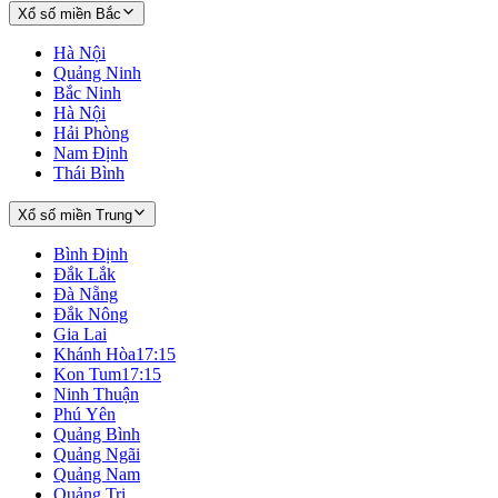
Xổ số miền Bắc
Hà Nội
Quảng Ninh
Bắc Ninh
Hà Nội
Hải Phòng
Nam Định
Thái Bình
Xổ số miền Trung
Bình Định
Đắk Lắk
Đà Nẵng
Đắk Nông
Gia Lai
Khánh Hòa
17:15
Kon Tum
17:15
Ninh Thuận
Phú Yên
Quảng Bình
Quảng Ngãi
Quảng Nam
Quảng Trị