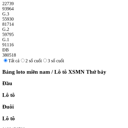
22739
93964
G.3
55930
81714
G.2
59795
G.1
91116
ĐB
380518
Tất cả
2 số cuối
3 số cuối
Bảng loto miền nam
/
Lô tô XSMN
Thứ bảy
Đầu
Lô tô
Đuôi
Lô tô