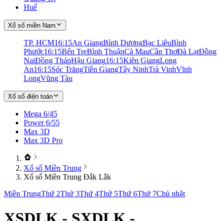
Huế
Xổ số miền Nam
TP. HCM
16:15
An Giang
Bình Dương
Bạc Liêu
Bình
Phước
16:15
Bến Tre
Bình Thuận
Cà Mau
Cần Thơ
Đà Lạt
Đồng
Nai
Đồng Tháp
Hậu Giang
16:15
Kiên Giang
Long
An
16:15
Sóc Trăng
Tiền Giang
Tây Ninh
Trà Vinh
Vĩnh
Long
Vũng Tàu
Xổ số điện toán
Mega 6/45
Power 6/55
Max 3D
Max 3D Pro
Xổ số Miền Trung
Xổ số Miền Trung Đắk Lắk
Miền Trung
Thứ 2
Thứ 3
Thứ 4
Thứ 5
Thứ 6
Thứ 7
Chủ nhật
XSDLK - SXDLK -