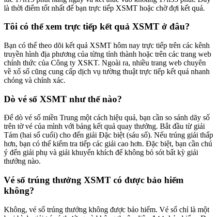
là thời điểm tốt nhất để bạn trực tiếp XSMT hoặc chờ đợi kết quả.
Tôi có thể xem trực tiếp kết quả XSMT ở đâu?
Bạn có thể theo dõi kết quả XSMT hôm nay trực tiếp trên các kênh
truyền hình địa phương của từng tỉnh thành hoặc trên các trang web
chính thức của Công ty XSKT. Ngoài ra, nhiều trang web chuyên
về xổ số cũng cung cấp dịch vụ tường thuật trực tiếp kết quả nhanh
chóng và chính xác.
Dò vé số XSMT như thế nào?
Để dò vé số miền Trung một cách hiệu quả, bạn cần so sánh dãy số
trên tờ vé của mình với bảng kết quả quay thưởng. Bắt đầu từ giải
Tám (hai số cuối) cho đến giải Đặc biệt (sáu số). Nếu trúng giải thấp
hơn, bạn có thể kiểm tra tiếp các giải cao hơn. Đặc biệt, bạn cần chú
ý đến giải phụ và giải khuyến khích để không bỏ sót bất kỳ giải
thưởng nào.
Vé số trúng thưởng XSMT có được bảo hiểm
không?
Không, vé số trúng thưởng không được bảo hiểm. Vé số chỉ là một