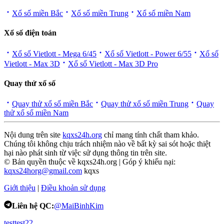
Xổ số miền Bắc
Xổ số miền Trung
Xổ số miền Nam
Xổ số điện toán
Xổ số Vietlott - Mega 6/45
Xổ số Vietlott - Power 6/55
Xổ số
Vietlott - Max 3D
Xổ số Vietlott - Max 3D Pro
Quay thử xổ số
Quay thử xổ số miền Bắc
Quay thử xổ số miền Trung
Quay
thử xổ số miền Nam
Nội dung trên site
kqxs24h.org
chỉ mang tính chất tham khảo.
Chúng tôi không chịu trách nhiệm nào về bất kỳ sai sót hoặc thiệt
hại nào phát sinh từ việc sử dụng thông tin trên site.
© Bản quyền thuộc về kqxs24h.org | Góp ý khiếu nại:
kqxs24horg@gmail.com
kqxs
Giới thiệu
|
Điều khoản sử dụng
Liên hệ QC:
@MaiBinhKim
test
test22