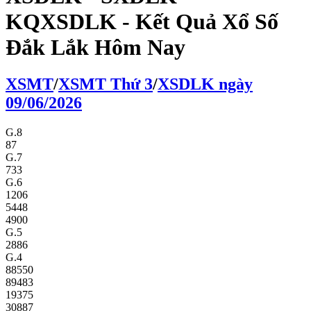
KQXSDLK - Kết Quả Xổ Số
Đắk Lắk Hôm Nay
XS
MT
/
XS
MT
Thứ 3
/
XSDLK
ngày
09/06/2026
G.8
87
G.7
733
G.6
1206
5448
4900
G.5
2886
G.4
88550
89483
19375
30887