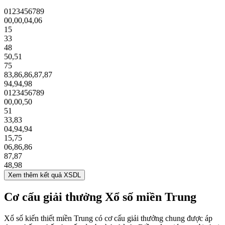
0
1
2
3
4
5
6
7
8
9
00
,
00
,
04
,
06
15
33
48
50
,
51
75
83
,
86
,
86
,
87
,
87
94
,
94
,
98
0
1
2
3
4
5
6
7
8
9
00
,
00
,
50
51
33
,
83
04
,
94
,
94
15
,
75
06
,
86
,
86
87
,
87
48
,
98
Xem thêm kết quả XSDL
Cơ cấu giải thưởng Xổ số miền Trung
Xổ số kiến thiết miền Trung có cơ cấu giải thưởng chung được áp