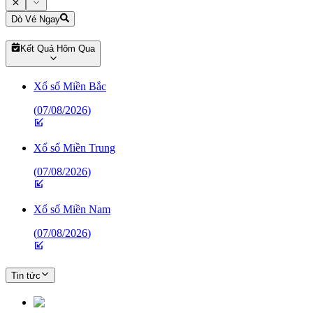
Dò Vé Ngay
Kết Quả Hôm Qua
Xổ số Miền Bắc
(
07/08/2026
)
Xổ số Miền Trung
(
07/08/2026
)
Xổ số Miền Nam
(
07/08/2026
)
Tin tức