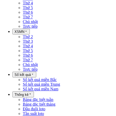
Thứ 4
Thứ 5
Thứ 6
Thứ 7
Chủ nhật
Trực tiếp
XSMN
Thứ 2
Thứ 3
Thứ 4
Thứ 5
Thứ 6
Thứ 7
Chủ nhật
Trực tiếp
Sổ kết quả
Sổ kết quả miền Bắc
Sổ kết quả miền Trung
Sổ kết quả miền Nam
Thống kê
Bảng đặc biệt tuần
Bảng đặc biệt tháng
Đầu đuôi loto
Tần suất loto