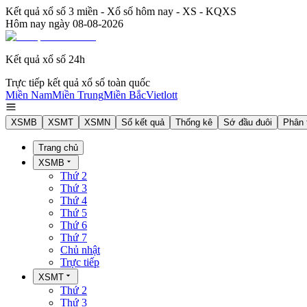
Kết quả xổ số 3 miền - Xổ số hôm nay - XS - KQXS
Hôm nay ngày
08-08-2026
Kết quả xổ số 24h
Trực tiếp kết quả xổ số toàn quốc
Miền Nam
Miền Trung
Miền Bắc
Vietlott
XSMB
XSMT
XSMN
Sổ kết quả
Thống kê
Sớ đầu đuôi
Phân 
Trang chủ
XSMB
Thứ 2
Thứ 3
Thứ 4
Thứ 5
Thứ 6
Thứ 7
Chủ nhật
Trực tiếp
XSMT
Thứ 2
Thứ 3