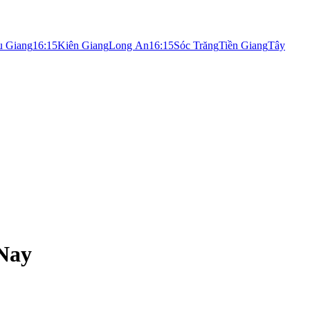
u Giang
16:15
Kiên Giang
Long An
16:15
Sóc Trăng
Tiền Giang
Tây
Nay