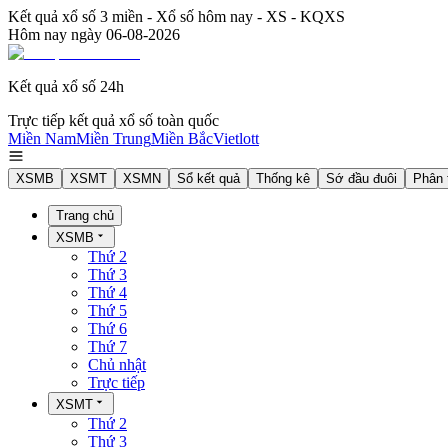
Kết quả xổ số 3 miền - Xổ số hôm nay - XS - KQXS
Hôm nay ngày
06-08-2026
Kết quả xổ số 24h
Trực tiếp kết quả xổ số toàn quốc
Miền Nam
Miền Trung
Miền Bắc
Vietlott
XSMB
XSMT
XSMN
Sổ kết quả
Thống kê
Sớ đầu đuôi
Phân 
Trang chủ
XSMB
Thứ 2
Thứ 3
Thứ 4
Thứ 5
Thứ 6
Thứ 7
Chủ nhật
Trực tiếp
XSMT
Thứ 2
Thứ 3