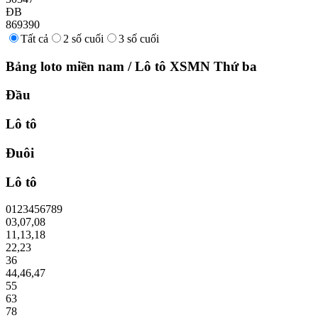
ĐB
869390
Tất cả
2 số cuối
3 số cuối
Bảng loto miền nam
/
Lô tô XSMN
Thứ ba
Đầu
Lô tô
Đuôi
Lô tô
0
1
2
3
4
5
6
7
8
9
03
,
07
,
08
11
,
13
,
18
22
,
23
36
44
,
46
,
47
55
63
78