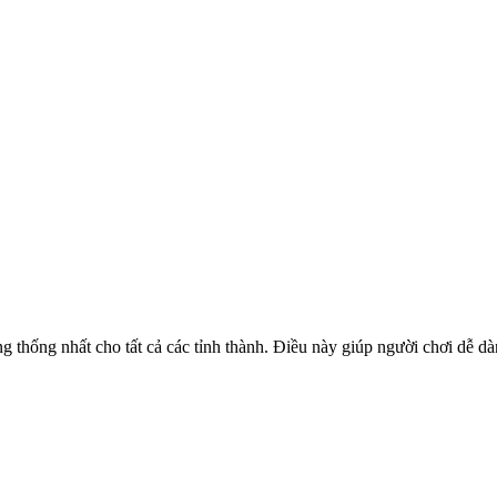
 thống nhất cho tất cả các tỉnh thành. Điều này giúp người chơi dễ dàn