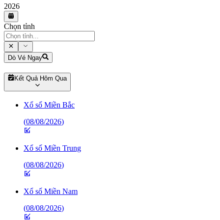
2026
Chọn tỉnh
Dò Vé Ngay
Kết Quả Hôm Qua
Xổ số Miền Bắc
(
08/08/2026
)
Xổ số Miền Trung
(
08/08/2026
)
Xổ số Miền Nam
(
08/08/2026
)