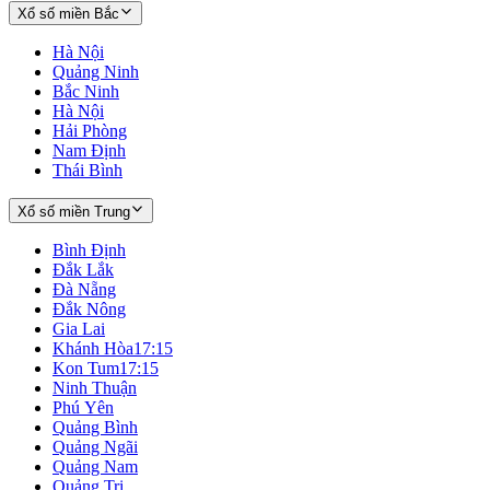
Xổ số miền Bắc
Hà Nội
Quảng Ninh
Bắc Ninh
Hà Nội
Hải Phòng
Nam Định
Thái Bình
Xổ số miền Trung
Bình Định
Đắk Lắk
Đà Nẵng
Đắk Nông
Gia Lai
Khánh Hòa
17:15
Kon Tum
17:15
Ninh Thuận
Phú Yên
Quảng Bình
Quảng Ngãi
Quảng Nam
Quảng Trị