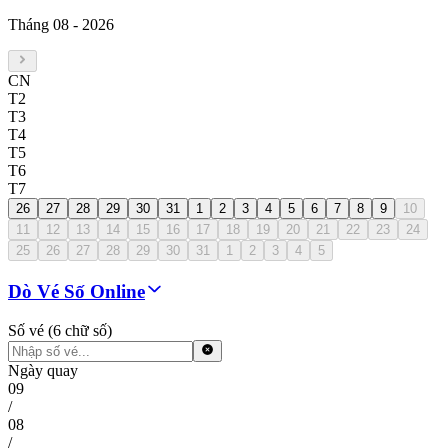
Tháng 08
-
2026
CN
T2
T3
T4
T5
T6
T7
26
27
28
29
30
31
1
2
3
4
5
6
7
8
9
10
11
12
13
14
15
16
17
18
19
20
21
22
23
24
25
26
27
28
29
30
31
1
2
3
4
5
Dò Vé Số Online
Số vé (6 chữ số)
Ngày quay
09
/
08
/