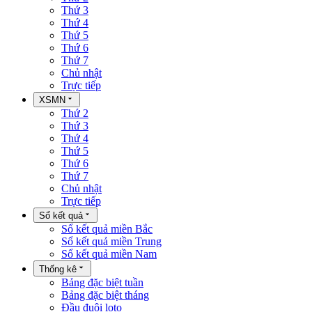
Thứ 3
Thứ 4
Thứ 5
Thứ 6
Thứ 7
Chủ nhật
Trực tiếp
XSMN
Thứ 2
Thứ 3
Thứ 4
Thứ 5
Thứ 6
Thứ 7
Chủ nhật
Trực tiếp
Sổ kết quả
Sổ kết quả miền Bắc
Sổ kết quả miền Trung
Sổ kết quả miền Nam
Thống kê
Bảng đặc biệt tuần
Bảng đặc biệt tháng
Đầu đuôi loto