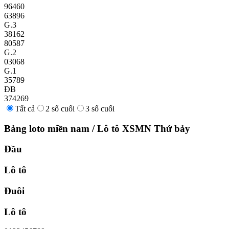
96460
63896
G.3
38162
80587
G.2
03068
G.1
35789
ĐB
374269
Tất cả
2 số cuối
3 số cuối
Bảng loto miền nam
/
Lô tô XSMN
Thứ bảy
Đầu
Lô tô
Đuôi
Lô tô