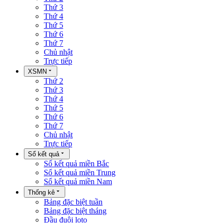
Thứ 3
Thứ 4
Thứ 5
Thứ 6
Thứ 7
Chủ nhật
Trực tiếp
XSMN
Thứ 2
Thứ 3
Thứ 4
Thứ 5
Thứ 6
Thứ 7
Chủ nhật
Trực tiếp
Sổ kết quả
Sổ kết quả miền Bắc
Sổ kết quả miền Trung
Sổ kết quả miền Nam
Thống kê
Bảng đặc biệt tuần
Bảng đặc biệt tháng
Đầu đuôi loto