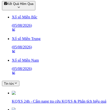
Kết Quả Hôm Qua
Xổ số Miền Bắc
(
05/08/2026
)
Xổ số Miền Trung
(
05/08/2026
)
Xổ số Miền Nam
(
05/08/2026
)
Tin tức
KQXS 24h - Cẩm nang tra cứu KQXS & Phân tích hiệu quả