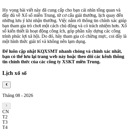
Hy vọng bài viết này đã cung cấp cho bạn cái nhìn tổng quan và
đầy đủ về Xổ số miền Trung, từ cơ cấu giải thưởng, lịch quay đến
những lưu ý khi nhận thưởng. Việc nắm rõ thông tin chính xác giúp
bạn tham gia trò chơi một cách chủ động và có trách nhiệm hơn. Xổ
số kiến thiết là hoạt động công ích, góp phần xây dựng các công
trình phúc lợi xã hội. Do đó, hãy tham gia có chừng mực, coi đây là
một hình thức giải trí và không nên lạm dụng.
Để luôn cập nhật KQXSMT nhanh chóng và chính xác nhất,
bạn có thể lưu lại trang web này hoặc theo dõi các kênh thông
tin chính thức của các công ty XSKT miền Trung.
Lịch xổ số
Tháng 08
-
2026
CN
T2
T3
T4