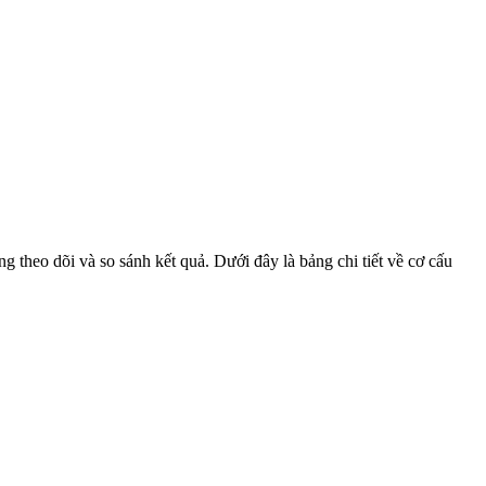
g theo dõi và so sánh kết quả. Dưới đây là bảng chi tiết về cơ cấu