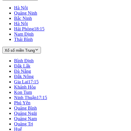
Hà Nội
Quảng Ninh
Bắc Ninh
Hà Nội
Hải Phòng
18:15
Nam Định
Thái Bình
Xổ số miền Trung
Bình Định
Đắk Lắk
Đà Nẵng
Đắk Nông
Gia Lai
17:15
Khánh Hòa
Kon Tum
Ninh Thuận
17:15
Phú Yên
Quảng Bình
Quảng Ngãi
Quảng Nam
Quảng Trị
Huế