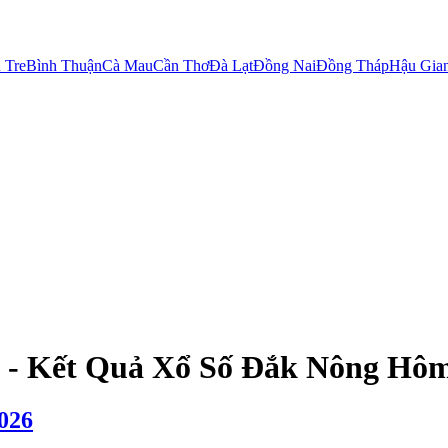
 Tre
Bình Thuận
Cà Mau
Cần Thơ
Đà Lạt
Đồng Nai
Đồng Tháp
Hậu Gia
 Kết Quả Xổ Số Đắk Nông Hô
026