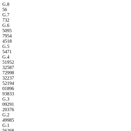
G.8
56
G.7
732
G.6
5095
7954
4518
G.5
5471
G.4
51952
32587
72998
32237
52194
01896
93833
G.3
09291
20376
G.2
49985
G.1
56268