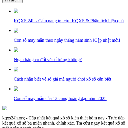
Tin tức
KQXS 24h - Cẩm nang tra cứu KQXS & Phân tích hiệu quả
Con số may mắn theo ngày tháng năm sinh [Cập nhật mới]
Ngân hàng có đổi vé số trúng không?
Cách nhận biết vé số giả mà người chơi xổ số cần biết
Con số may mắn của 12 cung hoàng đạo năm 2025
kqxs24h.org - Cập nhật kết quả xổ số kiến thiết hôm nay - Trực tiếp
kết quả xổ số ba miền nhanh, chính xác. Tra cứu ngay kết quả xổ số