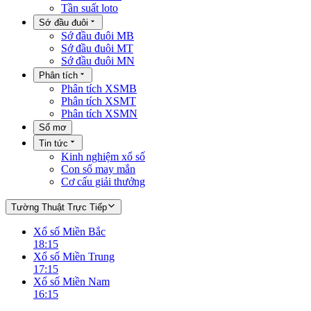
Tần suất loto
Sớ đầu đuôi
Sớ đầu đuôi MB
Sớ đầu đuôi MT
Sớ đầu đuôi MN
Phân tích
Phân tích XSMB
Phân tích XSMT
Phân tích XSMN
Sổ mơ
Tin tức
Kinh nghiệm xổ số
Con số may mắn
Cơ cấu giải thưởng
Tường Thuật Trực Tiếp
Xổ số Miền Bắc
18:15
Xổ số Miền Trung
17:15
Xổ số Miền Nam
16:15