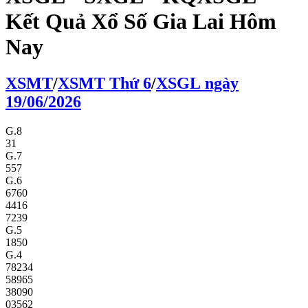
Kết Quả Xổ Số Gia Lai Hôm
Nay
XS
MT
/
XS
MT
Thứ 6
/
XSGL
ngày
19/06/2026
G.8
31
G.7
557
G.6
6760
4416
7239
G.5
1850
G.4
78234
58965
38090
03562