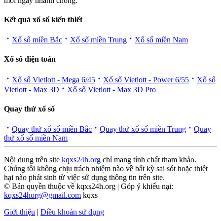
mỗi ngày nhanh chóng.
Kết quả xổ số kiến thiết
Xổ số miền Bắc
Xổ số miền Trung
Xổ số miền Nam
Xổ số điện toán
Xổ số Vietlott - Mega 6/45
Xổ số Vietlott - Power 6/55
Xổ số
Vietlott - Max 3D
Xổ số Vietlott - Max 3D Pro
Quay thử xổ số
Quay thử xổ số miền Bắc
Quay thử xổ số miền Trung
Quay
thử xổ số miền Nam
Nội dung trên site
kqxs24h.org
chỉ mang tính chất tham khảo.
Chúng tôi không chịu trách nhiệm nào về bất kỳ sai sót hoặc thiệt
hại nào phát sinh từ việc sử dụng thông tin trên site.
© Bản quyền thuộc về kqxs24h.org | Góp ý khiếu nại:
kqxs24horg@gmail.com
kqxs
Giới thiệu
|
Điều khoản sử dụng