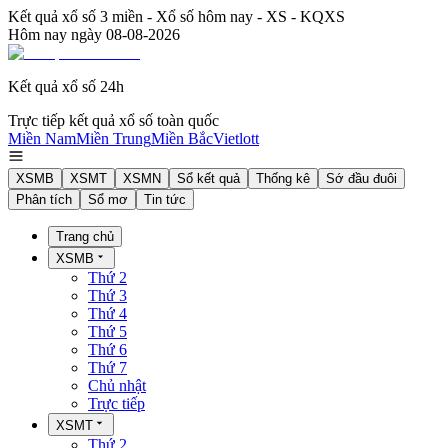
Kết quả xổ số 3 miền - Xổ số hôm nay - XS - KQXS
Hôm nay ngày
08-08-2026
Kết quả xổ số 24h
Trực tiếp kết quả xổ số toàn quốc
Miền Nam
Miền Trung
Miền Bắc
Vietlott
XSMB
XSMT
XSMN
Sổ kết quả
Thống kê
Sớ đầu đuôi
Phân tích
Sổ mơ
Tin tức
Trang chủ
XSMB
Thứ 2
Thứ 3
Thứ 4
Thứ 5
Thứ 6
Thứ 7
Chủ nhật
Trực tiếp
XSMT
Thứ 2