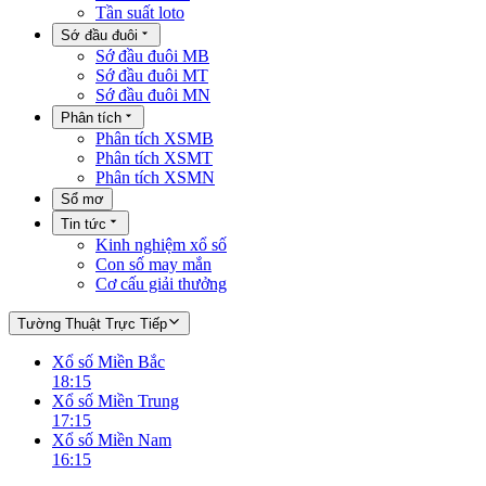
Tần suất loto
Sớ đầu đuôi
Sớ đầu đuôi MB
Sớ đầu đuôi MT
Sớ đầu đuôi MN
Phân tích
Phân tích XSMB
Phân tích XSMT
Phân tích XSMN
Sổ mơ
Tin tức
Kinh nghiệm xổ số
Con số may mắn
Cơ cấu giải thưởng
Tường Thuật Trực Tiếp
Xổ số Miền Bắc
18:15
Xổ số Miền Trung
17:15
Xổ số Miền Nam
16:15