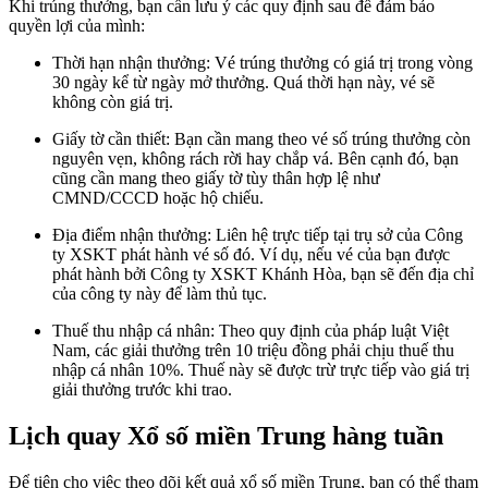
Khi trúng thưởng, bạn cần lưu ý các quy định sau để đảm bảo
quyền lợi của mình:
Thời hạn nhận thưởng: Vé trúng thưởng có giá trị trong vòng
30 ngày kể từ ngày mở thưởng. Quá thời hạn này, vé sẽ
không còn giá trị.
Giấy tờ cần thiết: Bạn cần mang theo vé số trúng thưởng còn
nguyên vẹn, không rách rời hay chắp vá. Bên cạnh đó, bạn
cũng cần mang theo giấy tờ tùy thân hợp lệ như
CMND/CCCD hoặc hộ chiếu.
Địa điểm nhận thưởng: Liên hệ trực tiếp tại trụ sở của Công
ty XSKT phát hành vé số đó. Ví dụ, nếu vé của bạn được
phát hành bởi Công ty XSKT Khánh Hòa, bạn sẽ đến địa chỉ
của công ty này để làm thủ tục.
Thuế thu nhập cá nhân: Theo quy định của pháp luật Việt
Nam, các giải thưởng trên 10 triệu đồng phải chịu thuế thu
nhập cá nhân 10%. Thuế này sẽ được trừ trực tiếp vào giá trị
giải thưởng trước khi trao.
Lịch quay Xổ số miền Trung hàng tuần
Để tiện cho việc theo dõi kết quả xổ số miền Trung, bạn có thể tham