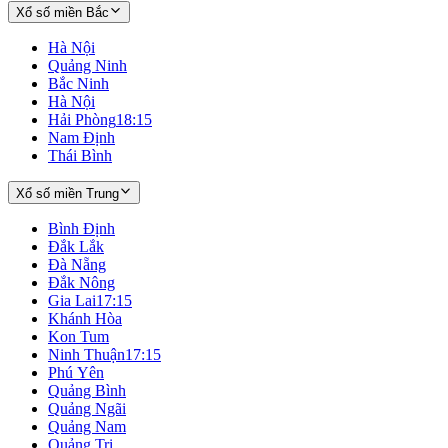
Xổ số miền Bắc
Hà Nội
Quảng Ninh
Bắc Ninh
Hà Nội
Hải Phòng
18:15
Nam Định
Thái Bình
Xổ số miền Trung
Bình Định
Đắk Lắk
Đà Nẵng
Đắk Nông
Gia Lai
17:15
Khánh Hòa
Kon Tum
Ninh Thuận
17:15
Phú Yên
Quảng Bình
Quảng Ngãi
Quảng Nam
Quảng Trị