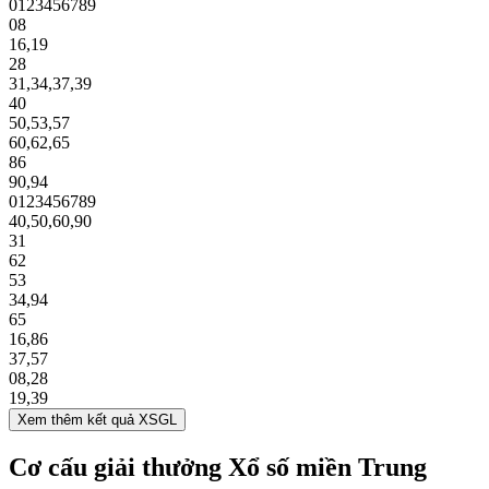
0
1
2
3
4
5
6
7
8
9
08
16
,
19
28
31
,
34
,
37
,
39
40
50
,
53
,
57
60
,
62
,
65
86
90
,
94
0
1
2
3
4
5
6
7
8
9
40
,
50
,
60
,
90
31
62
53
34
,
94
65
16
,
86
37
,
57
08
,
28
19
,
39
Xem thêm kết quả XSGL
Cơ cấu giải thưởng Xổ số miền Trung