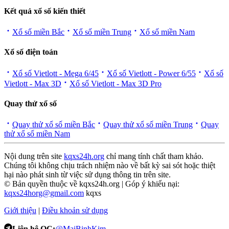
Kết quả xổ số kiến thiết
Xổ số miền Bắc
Xổ số miền Trung
Xổ số miền Nam
Xổ số điện toán
Xổ số Vietlott - Mega 6/45
Xổ số Vietlott - Power 6/55
Xổ số
Vietlott - Max 3D
Xổ số Vietlott - Max 3D Pro
Quay thử xổ số
Quay thử xổ số miền Bắc
Quay thử xổ số miền Trung
Quay
thử xổ số miền Nam
Nội dung trên site
kqxs24h.org
chỉ mang tính chất tham khảo.
Chúng tôi không chịu trách nhiệm nào về bất kỳ sai sót hoặc thiệt
hại nào phát sinh từ việc sử dụng thông tin trên site.
© Bản quyền thuộc về kqxs24h.org | Góp ý khiếu nại:
kqxs24horg@gmail.com
kqxs
Giới thiệu
|
Điều khoản sử dụng
Liên hệ QC:
@MaiBinhKim