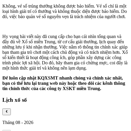
Không, vé số trúng thưởng không được bảo hiểm. Vé số chỉ là một
loại hình giải trí có thưởng và không thuộc diện được bảo hiểm. Do
đó, việc bảo quản vé số nguyên vẹn là trách nhiệm của người chơi.
Hy vọng bài viết này đã cung cấp cho bạn cái nhìn tổng quan và
đầy đủ về Xổ số miền Trung, từ cơ cấu giải thưởng, lịch quay đến
những lưu ý khi nhận thưởng. Việc nắm rõ thông tin chính xác giúp
bạn tham gia trò chơi một cách chủ động và có trách nhiệm hơn. Xổ
số kiến thiết là hoạt động công ích, góp phần xây dựng các công
trình phúc lợi xã hội. Do đó, hãy tham gia có chừng mực, coi đây là
một hình thức giải trí và không nên lạm dụng.
Để luôn cập nhật KQXSMT nhanh chóng và chính xác nhất,
bạn có thể lưu lại trang web này hoặc theo dõi các kênh thông
tin chính thức của các công ty XSKT miền Trung.
Lịch xổ số
Tháng 08
-
2026