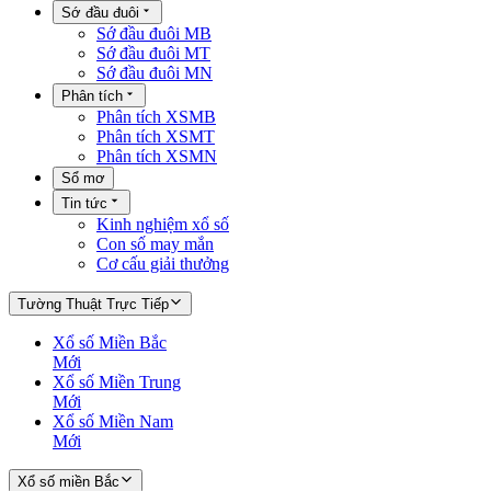
Sớ đầu đuôi
Sớ đầu đuôi MB
Sớ đầu đuôi MT
Sớ đầu đuôi MN
Phân tích
Phân tích XSMB
Phân tích XSMT
Phân tích XSMN
Sổ mơ
Tin tức
Kinh nghiệm xổ số
Con số may mắn
Cơ cấu giải thưởng
Tường Thuật Trực Tiếp
Xổ số Miền Bắc
Mới
Xổ số Miền Trung
Mới
Xổ số Miền Nam
Mới
Xổ số miền Bắc