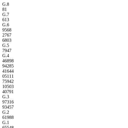
G.8
81
G.7
613
G.6
9568
2767
6803
G.5
7947
G.4
46898
94285
41644
05111
75942
10503
40791
G.3
97316
93457
G.2
61988
G.1
65548