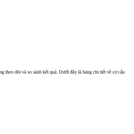
g theo dõi và so sánh kết quả. Dưới đây là bảng chi tiết về cơ cấu