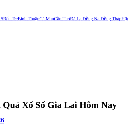
15
Bến Tre
Bình Thuận
Cà Mau
Cần Thơ
Đà Lạt
Đồng Nai
Đồng Tháp
Hậ
 Quả Xổ Số Gia Lai Hôm Nay
26