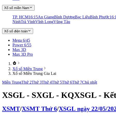
Xổ số miền Nam
TP. HCM
16:15
An Giang
Bình Dương
Bạc Liêu
Bình Phước
16:
Ninh
Trà Vinh
Vĩnh Long
Vũng Tàu
Xổ số điện toán
Mega 6/45
Power 6/55
Max 3D
Max 3D Pro
Xổ số Miền Trung
Xổ số Miền Trung Gia Lai
Miền Trung
Thứ 2
Thứ 3
Thứ 4
Thứ 5
Thứ 6
Thứ 7
Chủ nhật
XSGL - SXGL - KQXSGL - Kết
XS
MT
/
XS
MT
Thứ 6
/
XSGL
ngày 22/05/20