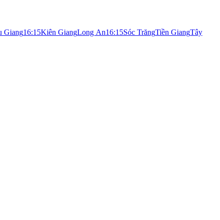
u Giang
16:15
Kiên Giang
Long An
16:15
Sóc Trăng
Tiền Giang
Tây