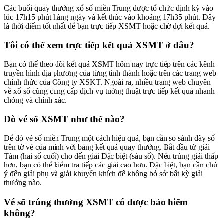
Các buổi quay thưởng xổ số miền Trung được tổ chức định kỳ vào
lúc 17h15 phút hàng ngày và kết thúc vào khoảng 17h35 phút. Đây
là thời điểm tốt nhất để bạn trực tiếp XSMT hoặc chờ đợi kết quả.
Tôi có thể xem trực tiếp kết quả XSMT ở đâu?
Bạn có thể theo dõi kết quả XSMT hôm nay trực tiếp trên các kênh
truyền hình địa phương của từng tỉnh thành hoặc trên các trang web
chính thức của Công ty XSKT. Ngoài ra, nhiều trang web chuyên
về xổ số cũng cung cấp dịch vụ tường thuật trực tiếp kết quả nhanh
chóng và chính xác.
Dò vé số XSMT như thế nào?
Để dò vé số miền Trung một cách hiệu quả, bạn cần so sánh dãy số
trên tờ vé của mình với bảng kết quả quay thưởng. Bắt đầu từ giải
Tám (hai số cuối) cho đến giải Đặc biệt (sáu số). Nếu trúng giải thấp
hơn, bạn có thể kiểm tra tiếp các giải cao hơn. Đặc biệt, bạn cần chú
ý đến giải phụ và giải khuyến khích để không bỏ sót bất kỳ giải
thưởng nào.
Vé số trúng thưởng XSMT có được bảo hiểm
không?