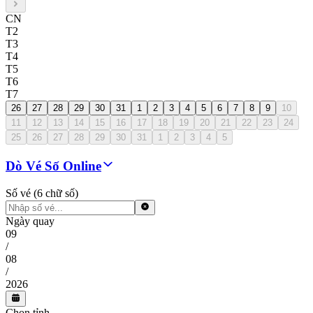
CN
T2
T3
T4
T5
T6
T7
26
27
28
29
30
31
1
2
3
4
5
6
7
8
9
10
11
12
13
14
15
16
17
18
19
20
21
22
23
24
25
26
27
28
29
30
31
1
2
3
4
5
Dò Vé Số Online
Số vé (6 chữ số)
Ngày quay
09
/
08
/
2026
Chọn tỉnh