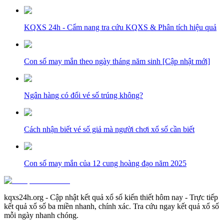
KQXS 24h - Cẩm nang tra cứu KQXS & Phân tích hiệu quả
Con số may mắn theo ngày tháng năm sinh [Cập nhật mới]
Ngân hàng có đổi vé số trúng không?
Cách nhận biết vé số giả mà người chơi xổ số cần biết
Con số may mắn của 12 cung hoàng đạo năm 2025
kqxs24h.org - Cập nhật kết quả xổ số kiến thiết hôm nay - Trực tiếp
kết quả xổ số ba miền nhanh, chính xác. Tra cứu ngay kết quả xổ số
mỗi ngày nhanh chóng.