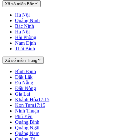
Xổ số miền Bắc
Hà Nội
Quảng Ninh
Bắc Ninh
Hà Nội
Hải Phòng
Nam Định
Thái Bình
Xổ số miền Trung
Bình Định
Đắk Lắk
Đà Nẵng
Đắk Nông
Gia Lai
Khánh Hòa
17:15
Kon Tum
17:15
Ninh Thuận
Phú Yên
Quảng Bình
Quảng Ngãi
Quảng Nam
Quảng Trị