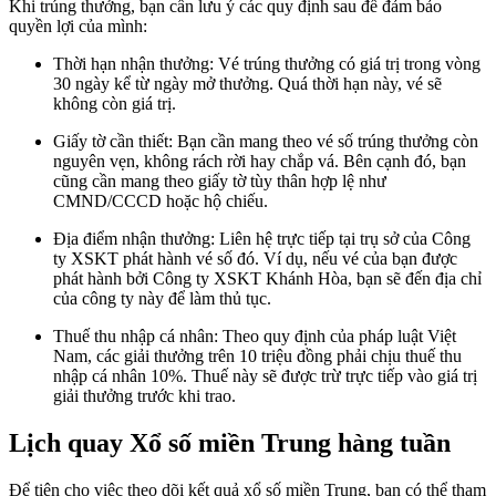
Khi trúng thưởng, bạn cần lưu ý các quy định sau để đảm bảo
quyền lợi của mình:
Thời hạn nhận thưởng: Vé trúng thưởng có giá trị trong vòng
30 ngày kể từ ngày mở thưởng. Quá thời hạn này, vé sẽ
không còn giá trị.
Giấy tờ cần thiết: Bạn cần mang theo vé số trúng thưởng còn
nguyên vẹn, không rách rời hay chắp vá. Bên cạnh đó, bạn
cũng cần mang theo giấy tờ tùy thân hợp lệ như
CMND/CCCD hoặc hộ chiếu.
Địa điểm nhận thưởng: Liên hệ trực tiếp tại trụ sở của Công
ty XSKT phát hành vé số đó. Ví dụ, nếu vé của bạn được
phát hành bởi Công ty XSKT Khánh Hòa, bạn sẽ đến địa chỉ
của công ty này để làm thủ tục.
Thuế thu nhập cá nhân: Theo quy định của pháp luật Việt
Nam, các giải thưởng trên 10 triệu đồng phải chịu thuế thu
nhập cá nhân 10%. Thuế này sẽ được trừ trực tiếp vào giá trị
giải thưởng trước khi trao.
Lịch quay Xổ số miền Trung hàng tuần
Để tiện cho việc theo dõi kết quả xổ số miền Trung, bạn có thể tham