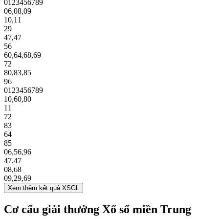
0
1
2
3
4
5
6
7
8
9
06
,
08
,
09
10
,
11
29
47
,
47
56
60
,
64
,
68
,
69
72
80
,
83
,
85
96
0
1
2
3
4
5
6
7
8
9
10
,
60
,
80
11
72
83
64
85
06
,
56
,
96
47
,
47
08
,
68
09
,
29
,
69
Xem thêm kết quả XSGL
Cơ cấu giải thưởng Xổ số miền Trung