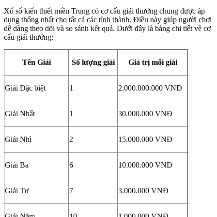
Xổ số kiến thiết miền Trung có cơ cấu giải thưởng chung được áp
dụng thống nhất cho tất cả các tỉnh thành. Điều này giúp người chơi
dễ dàng theo dõi và so sánh kết quả. Dưới đây là bảng chi tiết về cơ
cấu giải thưởng:
Tên Giải
Số lượng giải
Giá trị mỗi giải
Giải Đặc biệt
1
2.000.000.000 VNĐ
Giải Nhất
1
30.000.000 VNĐ
Giải Nhì
2
15.000.000 VNĐ
Giải Ba
6
10.000.000 VNĐ
Giải Tư
7
3.000.000 VNĐ
Giải Năm
10
1.000.000 VNĐ