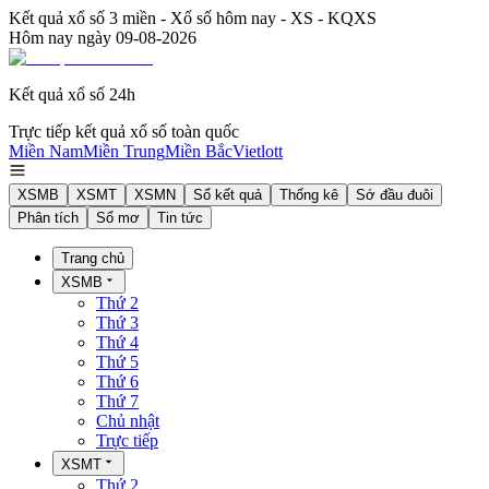
Kết quả xổ số 3 miền - Xổ số hôm nay - XS - KQXS
Hôm nay ngày
09-08-2026
Kết quả xổ số 24h
Trực tiếp kết quả xổ số toàn quốc
Miền Nam
Miền Trung
Miền Bắc
Vietlott
XSMB
XSMT
XSMN
Sổ kết quả
Thống kê
Sớ đầu đuôi
Phân tích
Sổ mơ
Tin tức
Trang chủ
XSMB
Thứ 2
Thứ 3
Thứ 4
Thứ 5
Thứ 6
Thứ 7
Chủ nhật
Trực tiếp
XSMT
Thứ 2