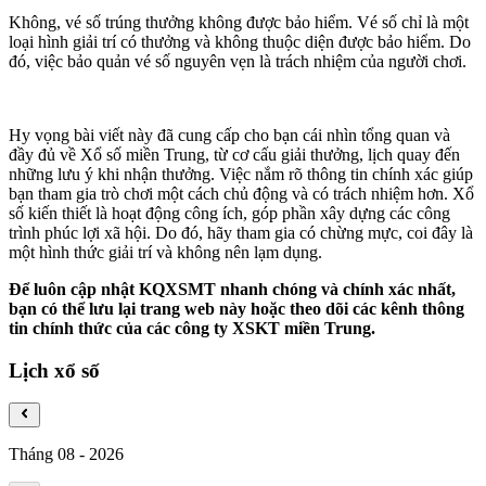
Không, vé số trúng thưởng không được bảo hiểm. Vé số chỉ là một
loại hình giải trí có thưởng và không thuộc diện được bảo hiểm. Do
đó, việc bảo quản vé số nguyên vẹn là trách nhiệm của người chơi.
Hy vọng bài viết này đã cung cấp cho bạn cái nhìn tổng quan và
đầy đủ về Xổ số miền Trung, từ cơ cấu giải thưởng, lịch quay đến
những lưu ý khi nhận thưởng. Việc nắm rõ thông tin chính xác giúp
bạn tham gia trò chơi một cách chủ động và có trách nhiệm hơn. Xổ
số kiến thiết là hoạt động công ích, góp phần xây dựng các công
trình phúc lợi xã hội. Do đó, hãy tham gia có chừng mực, coi đây là
một hình thức giải trí và không nên lạm dụng.
Để luôn cập nhật KQXSMT nhanh chóng và chính xác nhất,
bạn có thể lưu lại trang web này hoặc theo dõi các kênh thông
tin chính thức của các công ty XSKT miền Trung.
Lịch xổ số
Tháng 08
-
2026