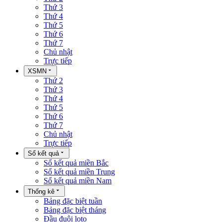
Thứ 3
Thứ 4
Thứ 5
Thứ 6
Thứ 7
Chủ nhật
Trực tiếp
XSMN
Thứ 2
Thứ 3
Thứ 4
Thứ 5
Thứ 6
Thứ 7
Chủ nhật
Trực tiếp
Sổ kết quả
Sổ kết quả miền Bắc
Sổ kết quả miền Trung
Sổ kết quả miền Nam
Thống kê
Bảng đặc biệt tuần
Bảng đặc biệt tháng
Đầu đuôi loto