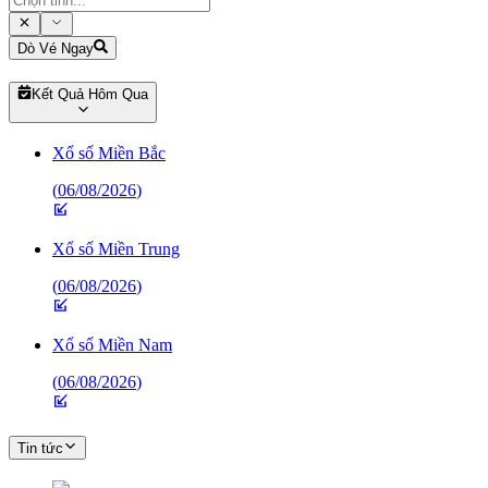
Dò Vé Ngay
Kết Quả Hôm Qua
Xổ số Miền Bắc
(
06/08/2026
)
Xổ số Miền Trung
(
06/08/2026
)
Xổ số Miền Nam
(
06/08/2026
)
Tin tức