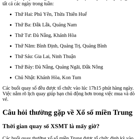
tất cả các ngày trong tuần:
Thứ Hai: Phú Yên, Thừa Thiên Huế
Thứ Ba: Đắk Lắk, Quảng Nam
Thứ Tư: Đà Nẵng, Khánh Hòa
Thứ Năm: Bình Định, Quảng Trị, Quảng Bình
Thứ Sáu: Gia Lai, Ninh Thuận
Thứ Bảy: Đà Nẵng, Quảng Ngãi, Đắk Nông
Chủ Nhật: Khánh Hòa, Kon Tum
Các buổi quay số đều được tổ chức vào lúc 17h15 phút hàng ngày.
Việc nắm rõ lịch quay giúp bạn chủ động hơn trong việc mua và dò
vé.
Câu hỏi thường gặp về Xổ số miền Trung
Thời gian quay số XSMT là mấy giờ?
Các buổi quay thưởng xổ số miền Trung được tổ chức định kỳ vào