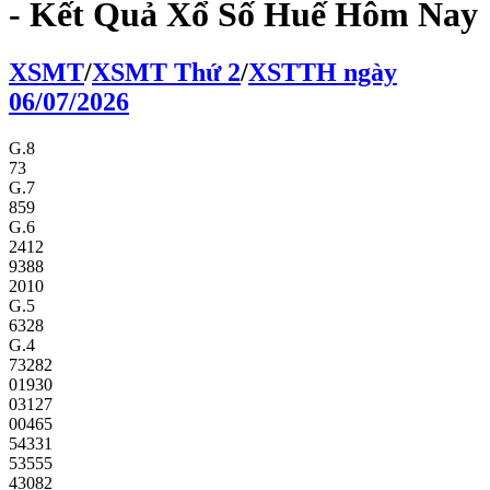
- Kết Quả Xổ Số Huế Hôm Nay
XS
MT
/
XS
MT
Thứ 2
/
XSTTH
ngày
06/07/2026
G.8
73
G.7
859
G.6
2412
9388
2010
G.5
6328
G.4
73282
01930
03127
00465
54331
53555
43082