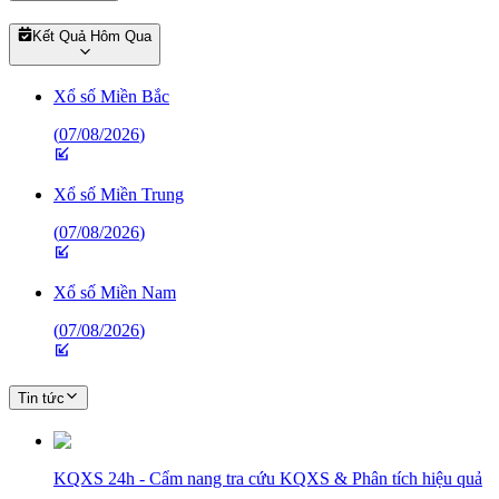
Kết Quả Hôm Qua
Xổ số Miền Bắc
(
07/08/2026
)
Xổ số Miền Trung
(
07/08/2026
)
Xổ số Miền Nam
(
07/08/2026
)
Tin tức
KQXS 24h - Cẩm nang tra cứu KQXS & Phân tích hiệu quả