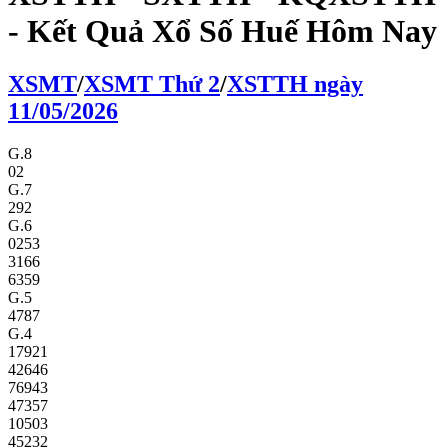
- Kết Quả Xổ Số Huế Hôm Nay
XS
MT
/
XS
MT
Thứ 2
/
XSTTH
ngày
11/05/2026
G.8
02
G.7
292
G.6
0253
3166
6359
G.5
4787
G.4
17921
42646
76943
47357
10503
45232