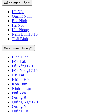
Xổ số miền Bắc
Hà Nội
Quảng Ninh
Bắc Ninh
Hà Nội
Hải Phòng
Nam Định
18:15
Thái Bình
Xổ số miền Trung
Bình Định
Đắk Lắk
Đà Nẵng
17:15
Đắk Nông
17:15
Gia Lai
Khánh Hòa
Kon Tum
Ninh Thuận
Phú Yên
Quảng Bình
Quảng Ngãi
17:15
Quảng Nam
Quảng Trị