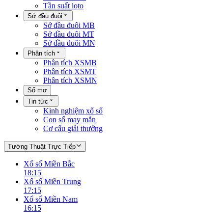
Tần suất loto
Sớ đầu đuôi
Sớ đầu đuôi MB
Sớ đầu đuôi MT
Sớ đầu đuôi MN
Phân tích
Phân tích XSMB
Phân tích XSMT
Phân tích XSMN
Sổ mơ
Tin tức
Kinh nghiệm xổ số
Con số may mắn
Cơ cấu giải thưởng
Tường Thuật Trực Tiếp
Xổ số Miền Bắc
18:15
Xổ số Miền Trung
17:15
Xổ số Miền Nam
16:15