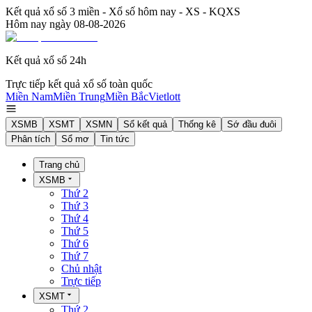
Kết quả xổ số 3 miền - Xổ số hôm nay - XS - KQXS
Hôm nay ngày
08-08-2026
Kết quả xổ số 24h
Trực tiếp kết quả xổ số toàn quốc
Miền Nam
Miền Trung
Miền Bắc
Vietlott
XSMB
XSMT
XSMN
Sổ kết quả
Thống kê
Sớ đầu đuôi
Phân tích
Sổ mơ
Tin tức
Trang chủ
XSMB
Thứ 2
Thứ 3
Thứ 4
Thứ 5
Thứ 6
Thứ 7
Chủ nhật
Trực tiếp
XSMT
Thứ 2