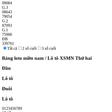
09084
G.3
08643
79054
G.2
87093
G.1
75966
ĐB
339761
Tất cả
2 số cuối
3 số cuối
Bảng loto miền nam
/
Lô tô XSMN
Thứ hai
Đầu
Lô tô
Đuôi
Lô tô
0
1
2
3
4
5
6
7
8
9