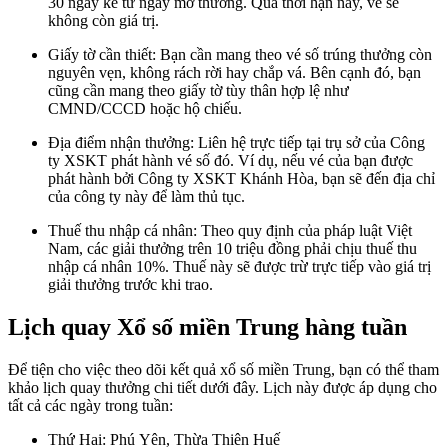
30 ngày kể từ ngày mở thưởng. Quá thời hạn này, vé sẽ
không còn giá trị.
Giấy tờ cần thiết: Bạn cần mang theo vé số trúng thưởng còn
nguyên vẹn, không rách rời hay chắp vá. Bên cạnh đó, bạn
cũng cần mang theo giấy tờ tùy thân hợp lệ như
CMND/CCCD hoặc hộ chiếu.
Địa điểm nhận thưởng: Liên hệ trực tiếp tại trụ sở của Công
ty XSKT phát hành vé số đó. Ví dụ, nếu vé của bạn được
phát hành bởi Công ty XSKT Khánh Hòa, bạn sẽ đến địa chỉ
của công ty này để làm thủ tục.
Thuế thu nhập cá nhân: Theo quy định của pháp luật Việt
Nam, các giải thưởng trên 10 triệu đồng phải chịu thuế thu
nhập cá nhân 10%. Thuế này sẽ được trừ trực tiếp vào giá trị
giải thưởng trước khi trao.
Lịch quay Xổ số miền Trung hàng tuần
Để tiện cho việc theo dõi kết quả xổ số miền Trung, bạn có thể tham
khảo lịch quay thưởng chi tiết dưới đây. Lịch này được áp dụng cho
tất cả các ngày trong tuần:
Thứ Hai: Phú Yên, Thừa Thiên Huế