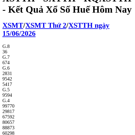
- Kết Quả Xổ Số Huế Hôm Nay
XS
MT
/
XS
MT
Thứ 2
/
XSTTH
ngày
15/06/2026
G.8
36
G.7
674
G.6
2831
9542
5417
G.5
9594
G.4
99770
29817
67592
80657
88873
60298