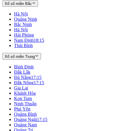
Xổ số miền Bắc
Hà Nội
Quảng Ninh
Bắc Ninh
Hà Nội
Hải Phòng
Nam Định
18:15
Thái Bình
Xổ số miền Trung
Bình Định
Đắk Lắk
Đà Nẵng
17:15
Đắk Nông
17:15
Gia Lai
Khánh Hòa
Kon Tum
Ninh Thuận
Phú Yên
Quảng Bình
Quảng Ngãi
17:15
Quảng Nam
Quảng Trị