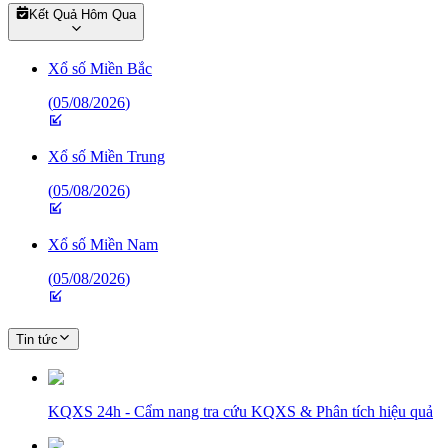
Kết Quả Hôm Qua
Xổ số Miền Bắc
(
05/08/2026
)
Xổ số Miền Trung
(
05/08/2026
)
Xổ số Miền Nam
(
05/08/2026
)
Tin tức
KQXS 24h - Cẩm nang tra cứu KQXS & Phân tích hiệu quả