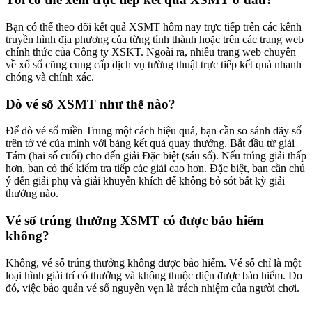
Bạn có thể theo dõi kết quả XSMT hôm nay trực tiếp trên các kênh
truyền hình địa phương của từng tỉnh thành hoặc trên các trang web
chính thức của Công ty XSKT. Ngoài ra, nhiều trang web chuyên
về xổ số cũng cung cấp dịch vụ tường thuật trực tiếp kết quả nhanh
chóng và chính xác.
Dò vé số XSMT như thế nào?
Để dò vé số miền Trung một cách hiệu quả, bạn cần so sánh dãy số
trên tờ vé của mình với bảng kết quả quay thưởng. Bắt đầu từ giải
Tám (hai số cuối) cho đến giải Đặc biệt (sáu số). Nếu trúng giải thấp
hơn, bạn có thể kiểm tra tiếp các giải cao hơn. Đặc biệt, bạn cần chú
ý đến giải phụ và giải khuyến khích để không bỏ sót bất kỳ giải
thưởng nào.
Vé số trúng thưởng XSMT có được bảo hiểm
không?
Không, vé số trúng thưởng không được bảo hiểm. Vé số chỉ là một
loại hình giải trí có thưởng và không thuộc diện được bảo hiểm. Do
đó, việc bảo quản vé số nguyên vẹn là trách nhiệm của người chơi.