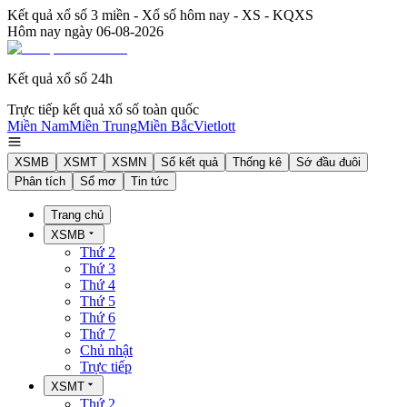
Kết quả xổ số 3 miền - Xổ số hôm nay - XS - KQXS
Hôm nay ngày
06-08-2026
Kết quả xổ số 24h
Trực tiếp kết quả xổ số toàn quốc
Miền Nam
Miền Trung
Miền Bắc
Vietlott
XSMB
XSMT
XSMN
Sổ kết quả
Thống kê
Sớ đầu đuôi
Phân tích
Sổ mơ
Tin tức
Trang chủ
XSMB
Thứ 2
Thứ 3
Thứ 4
Thứ 5
Thứ 6
Thứ 7
Chủ nhật
Trực tiếp
XSMT
Thứ 2