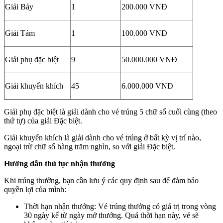
Giải Bảy
1
200.000 VNĐ
Giải Tám
1
100.000 VNĐ
Giải phụ đặc biệt
9
50.000.000 VNĐ
Giải khuyến khích
45
6.000.000 VNĐ
Giải phụ đặc biệt là giải dành cho vé trúng 5 chữ số cuối cùng (theo
thứ tự) của giải Đặc biệt.
Giải khuyến khích là giải dành cho vé trúng ở bất kỳ vị trí nào,
ngoại trừ chữ số hàng trăm nghìn, so với giải Đặc biệt.
Hướng dẫn thủ tục nhận thưởng
Khi trúng thưởng, bạn cần lưu ý các quy định sau để đảm bảo
quyền lợi của mình:
Thời hạn nhận thưởng: Vé trúng thưởng có giá trị trong vòng
30 ngày kể từ ngày mở thưởng. Quá thời hạn này, vé sẽ