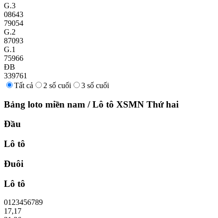
G.3
08643
79054
G.2
87093
G.1
75966
ĐB
339761
Tất cả
2 số cuối
3 số cuối
Bảng loto miền nam
/
Lô tô XSMN
Thứ hai
Đầu
Lô tô
Đuôi
Lô tô
0
1
2
3
4
5
6
7
8
9
17
,
17