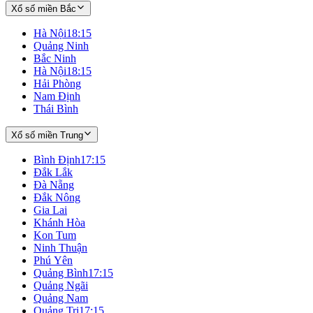
Xổ số miền Bắc
Hà Nội
18:15
Quảng Ninh
Bắc Ninh
Hà Nội
18:15
Hải Phòng
Nam Định
Thái Bình
Xổ số miền Trung
Bình Định
17:15
Đắk Lắk
Đà Nẵng
Đắk Nông
Gia Lai
Khánh Hòa
Kon Tum
Ninh Thuận
Phú Yên
Quảng Bình
17:15
Quảng Ngãi
Quảng Nam
Quảng Trị
17:15