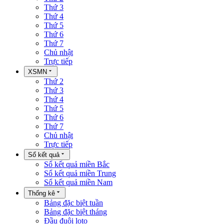
Thứ 3
Thứ 4
Thứ 5
Thứ 6
Thứ 7
Chủ nhật
Trực tiếp
XSMN
Thứ 2
Thứ 3
Thứ 4
Thứ 5
Thứ 6
Thứ 7
Chủ nhật
Trực tiếp
Sổ kết quả
Sổ kết quả miền Bắc
Sổ kết quả miền Trung
Sổ kết quả miền Nam
Thống kê
Bảng đặc biệt tuần
Bảng đặc biệt tháng
Đầu đuôi loto