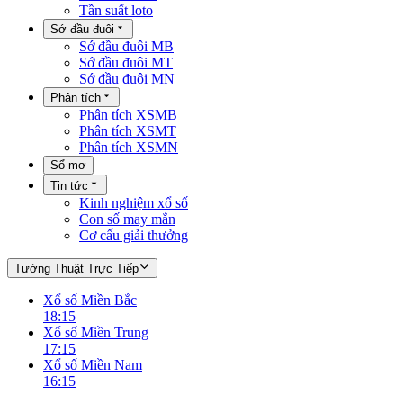
Tần suất loto
Sớ đầu đuôi
Sớ đầu đuôi MB
Sớ đầu đuôi MT
Sớ đầu đuôi MN
Phân tích
Phân tích XSMB
Phân tích XSMT
Phân tích XSMN
Sổ mơ
Tin tức
Kinh nghiệm xổ số
Con số may mắn
Cơ cấu giải thưởng
Tường Thuật Trực Tiếp
Xổ số Miền Bắc
18:15
Xổ số Miền Trung
17:15
Xổ số Miền Nam
16:15