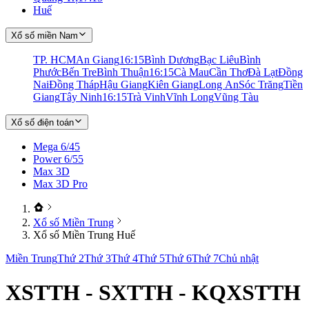
Huế
Xổ số miền Nam
TP. HCM
An Giang
16:15
Bình Dương
Bạc Liêu
Bình
Phước
Bến Tre
Bình Thuận
16:15
Cà Mau
Cần Thơ
Đà Lạt
Đồng
Nai
Đồng Tháp
Hậu Giang
Kiên Giang
Long An
Sóc Trăng
Tiền
Giang
Tây Ninh
16:15
Trà Vinh
Vĩnh Long
Vũng Tàu
Xổ số điện toán
Mega 6/45
Power 6/55
Max 3D
Max 3D Pro
Xổ số Miền Trung
Xổ số Miền Trung Huế
Miền Trung
Thứ 2
Thứ 3
Thứ 4
Thứ 5
Thứ 6
Thứ 7
Chủ nhật
XSTTH - SXTTH - KQXSTTH