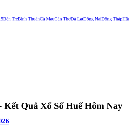
15
Bến Tre
Bình Thuận
Cà Mau
Cần Thơ
Đà Lạt
Đồng Nai
Đồng Tháp
Hậ
 Kết Quả Xổ Số Huế Hôm Nay
026