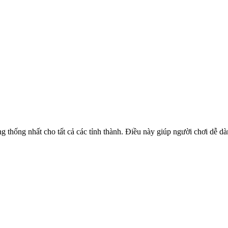
 thống nhất cho tất cả các tỉnh thành. Điều này giúp người chơi dễ dàn