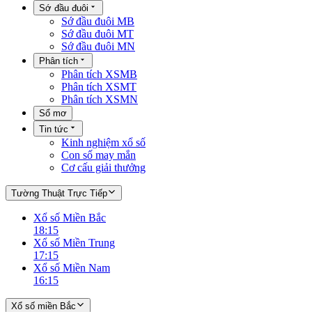
Sớ đầu đuôi
Sớ đầu đuôi MB
Sớ đầu đuôi MT
Sớ đầu đuôi MN
Phân tích
Phân tích XSMB
Phân tích XSMT
Phân tích XSMN
Sổ mơ
Tin tức
Kinh nghiệm xổ số
Con số may mắn
Cơ cấu giải thưởng
Tường Thuật Trực Tiếp
Xổ số Miền Bắc
18:15
Xổ số Miền Trung
17:15
Xổ số Miền Nam
16:15
Xổ số miền Bắc