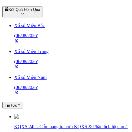
Kết Quả Hôm Qua
Xổ số Miền Bắc
(
06/08/2026
)
Xổ số Miền Trung
(
06/08/2026
)
Xổ số Miền Nam
(
06/08/2026
)
Tin tức
KQXS 24h - Cẩm nang tra cứu KQXS & Phân tích hiệu quả