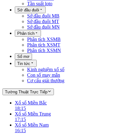
Tần suất loto
Sớ đầu đuôi
Sớ đầu đuôi MB
Sớ đầu đuôi MT
Sớ đầu đuôi MN
Phân tích
Phân tích XSMB
Phân tích XSMT
Phân tích XSMN
Sổ mơ
Tin tức
Kinh nghiệm xổ số
Con số may mắn
Cơ cấu giải thưởng
Tường Thuật Trực Tiếp
Xổ số Miền Bắc
18:15
Xổ số Miền Trung
17:15
Xổ số Miền Nam
16:15