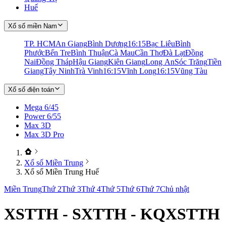
Huế
Xổ số miền Nam
TP. HCM
An Giang
Bình Dương
16:15
Bạc Liêu
Bình
Phước
Bến Tre
Bình Thuận
Cà Mau
Cần Thơ
Đà Lạt
Đồng
Nai
Đồng Tháp
Hậu Giang
Kiên Giang
Long An
Sóc Trăng
Tiền
Giang
Tây Ninh
Trà Vinh
16:15
Vĩnh Long
16:15
Vũng Tàu
Xổ số điện toán
Mega 6/45
Power 6/55
Max 3D
Max 3D Pro
Xổ số Miền Trung
Xổ số Miền Trung Huế
Miền Trung
Thứ 2
Thứ 3
Thứ 4
Thứ 5
Thứ 6
Thứ 7
Chủ nhật
XSTTH - SXTTH - KQXSTTH