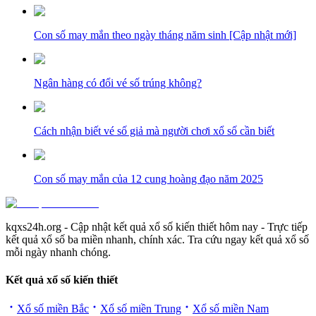
Con số may mắn theo ngày tháng năm sinh [Cập nhật mới]
Ngân hàng có đổi vé số trúng không?
Cách nhận biết vé số giả mà người chơi xổ số cần biết
Con số may mắn của 12 cung hoàng đạo năm 2025
kqxs24h.org - Cập nhật kết quả xổ số kiến thiết hôm nay - Trực tiếp
kết quả xổ số ba miền nhanh, chính xác. Tra cứu ngay kết quả xổ số
mỗi ngày nhanh chóng.
Kết quả xổ số kiến thiết
Xổ số miền Bắc
Xổ số miền Trung
Xổ số miền Nam