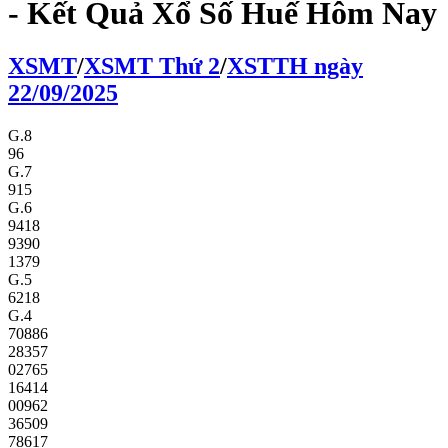
- Kết Quả Xổ Số Huế Hôm Nay
XS
MT
/
XS
MT
Thứ 2
/
XSTTH
ngày
22/09/2025
G.8
96
G.7
915
G.6
9418
9390
1379
G.5
6218
G.4
70886
28357
02765
16414
00962
36509
78617