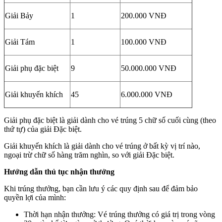
Giải Bảy
1
200.000 VNĐ
Giải Tám
1
100.000 VNĐ
Giải phụ đặc biệt
9
50.000.000 VNĐ
Giải khuyến khích
45
6.000.000 VNĐ
Giải phụ đặc biệt là giải dành cho vé trúng 5 chữ số cuối cùng (theo
thứ tự) của giải Đặc biệt.
Giải khuyến khích là giải dành cho vé trúng ở bất kỳ vị trí nào,
ngoại trừ chữ số hàng trăm nghìn, so với giải Đặc biệt.
Hướng dẫn thủ tục nhận thưởng
Khi trúng thưởng, bạn cần lưu ý các quy định sau để đảm bảo
quyền lợi của mình:
Thời hạn nhận thưởng: Vé trúng thưởng có giá trị trong vòng