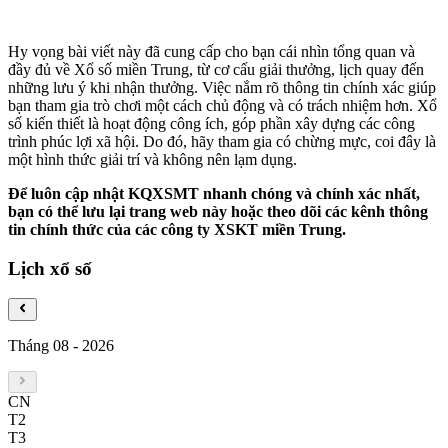
Hy vọng bài viết này đã cung cấp cho bạn cái nhìn tổng quan và
đầy đủ về Xổ số miền Trung, từ cơ cấu giải thưởng, lịch quay đến
những lưu ý khi nhận thưởng. Việc nắm rõ thông tin chính xác giúp
bạn tham gia trò chơi một cách chủ động và có trách nhiệm hơn. Xổ
số kiến thiết là hoạt động công ích, góp phần xây dựng các công
trình phúc lợi xã hội. Do đó, hãy tham gia có chừng mực, coi đây là
một hình thức giải trí và không nên lạm dụng.
Để luôn cập nhật KQXSMT nhanh chóng và chính xác nhất,
bạn có thể lưu lại trang web này hoặc theo dõi các kênh thông
tin chính thức của các công ty XSKT miền Trung.
Lịch xổ số
Tháng 08
-
2026
CN
T2
T3