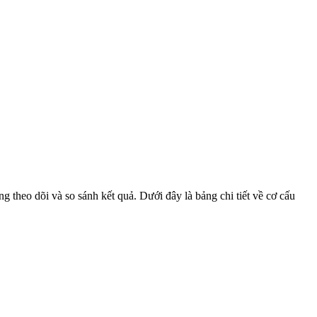
g theo dõi và so sánh kết quả. Dưới đây là bảng chi tiết về cơ cấu