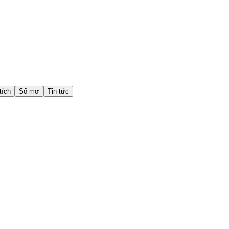
tích
Sổ mơ
Tin tức