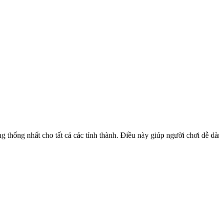
 thống nhất cho tất cả các tỉnh thành. Điều này giúp người chơi dễ dàn