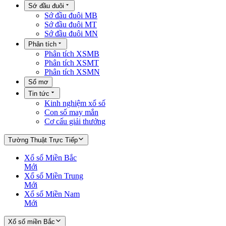
Sớ đầu đuôi
Sớ đầu đuôi MB
Sớ đầu đuôi MT
Sớ đầu đuôi MN
Phân tích
Phân tích XSMB
Phân tích XSMT
Phân tích XSMN
Sổ mơ
Tin tức
Kinh nghiệm xổ số
Con số may mắn
Cơ cấu giải thưởng
Tường Thuật Trực Tiếp
Xổ số Miền Bắc
Mới
Xổ số Miền Trung
Mới
Xổ số Miền Nam
Mới
Xổ số miền Bắc