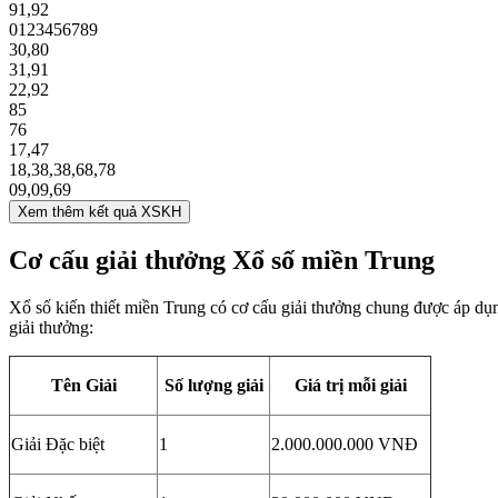
91
,
92
0
1
2
3
4
5
6
7
8
9
30
,
80
31
,
91
22
,
92
85
76
17
,
47
18
,
38
,
38
,
68
,
78
09
,
09
,
69
Xem thêm kết quả XSKH
Cơ cấu giải thưởng Xổ số miền Trung
Xổ số kiến thiết miền Trung có cơ cấu giải thưởng chung được áp dụng
giải thưởng:
Tên Giải
Số lượng giải
Giá trị mỗi giải
Giải Đặc biệt
1
2.000.000.000 VNĐ