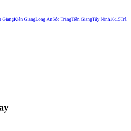
u Giang
Kiên Giang
Long An
Sóc Trăng
Tiền Giang
Tây Ninh
16:15
Trà
ay