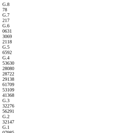
G.8
78
G.7
217
G.6
0631
3069
2118
G.5
6592
G.4
53630
28080
28722
29138
61709
53109
41368
G.3
32276
56291
G.2
32147
G.1
07985