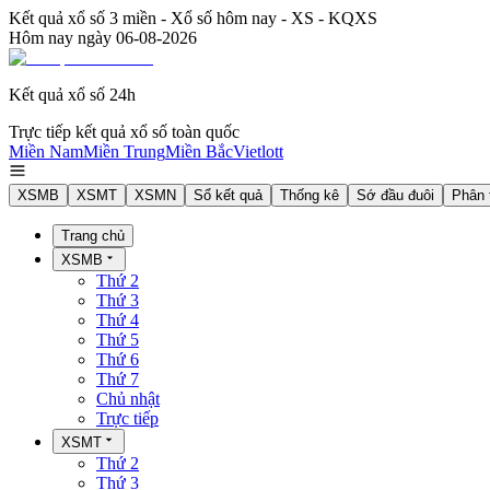
Kết quả xổ số 3 miền - Xổ số hôm nay - XS - KQXS
Hôm nay ngày
06-08-2026
Kết quả xổ số 24h
Trực tiếp kết quả xổ số toàn quốc
Miền Nam
Miền Trung
Miền Bắc
Vietlott
XSMB
XSMT
XSMN
Sổ kết quả
Thống kê
Sớ đầu đuôi
Phân 
Trang chủ
XSMB
Thứ 2
Thứ 3
Thứ 4
Thứ 5
Thứ 6
Thứ 7
Chủ nhật
Trực tiếp
XSMT
Thứ 2
Thứ 3