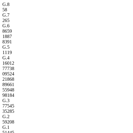
G.8
58
G.7
265
G.6
8659
1887
8391
G.5
1119
G.4
16012
77738
09524
21868
89661
55948
98184
G.3
77545
35285
G.2
59208
G.1
51445