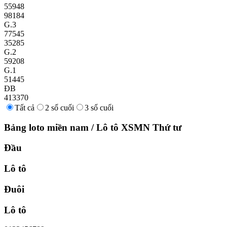
55948
98184
G.3
77545
35285
G.2
59208
G.1
51445
ĐB
413370
Tất cả
2 số cuối
3 số cuối
Bảng loto miền nam
/
Lô tô XSMN
Thứ tư
Đầu
Lô tô
Đuôi
Lô tô