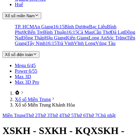
Huế
Xổ số miền Nam
TP. HCM
An Giang
16:15
Bình Dương
Bạc Liêu
Bình
Phước
Bến Tre
Bình Thuận
16:15
Cà Mau
Cần Thơ
Đà Lạt
Đồng
Nai
Đồng Tháp
Hậu Giang
Kiên Giang
Long An
Sóc Trăng
Tiền
Giang
Tây Ninh
16:15
Trà Vinh
Vĩnh Long
Vũng Tàu
Xổ số điện toán
Mega 6/45
Power 6/55
Max 3D
Max 3D Pro
Xổ số Miền Trung
Xổ số Miền Trung Khánh Hòa
Miền Trung
Thứ 2
Thứ 3
Thứ 4
Thứ 5
Thứ 6
Thứ 7
Chủ nhật
XSKH - SXKH - KQXSKH -