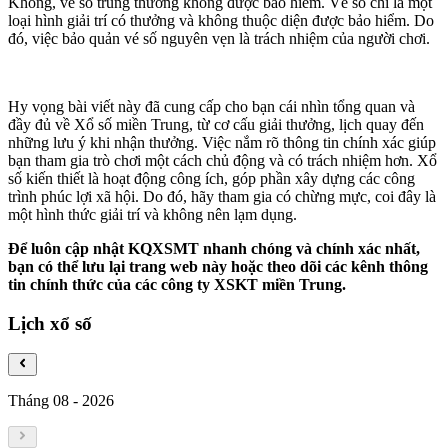
Không, vé số trúng thưởng không được bảo hiểm. Vé số chỉ là một
loại hình giải trí có thưởng và không thuộc diện được bảo hiểm. Do
đó, việc bảo quản vé số nguyên vẹn là trách nhiệm của người chơi.
Hy vọng bài viết này đã cung cấp cho bạn cái nhìn tổng quan và
đầy đủ về Xổ số miền Trung, từ cơ cấu giải thưởng, lịch quay đến
những lưu ý khi nhận thưởng. Việc nắm rõ thông tin chính xác giúp
bạn tham gia trò chơi một cách chủ động và có trách nhiệm hơn. Xổ
số kiến thiết là hoạt động công ích, góp phần xây dựng các công
trình phúc lợi xã hội. Do đó, hãy tham gia có chừng mực, coi đây là
một hình thức giải trí và không nên lạm dụng.
Để luôn cập nhật KQXSMT nhanh chóng và chính xác nhất,
bạn có thể lưu lại trang web này hoặc theo dõi các kênh thông
tin chính thức của các công ty XSKT miền Trung.
Lịch xổ số
Tháng 08
-
2026