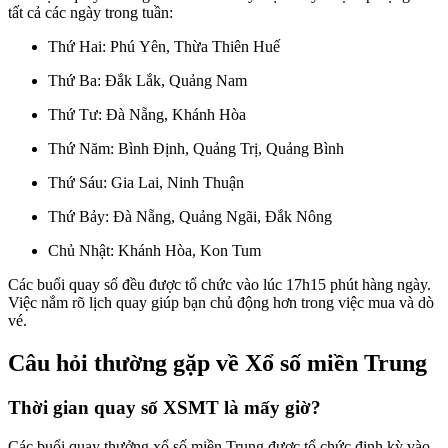
tất cả các ngày trong tuần:
Thứ Hai: Phú Yên, Thừa Thiên Huế
Thứ Ba: Đắk Lắk, Quảng Nam
Thứ Tư: Đà Nẵng, Khánh Hòa
Thứ Năm: Bình Định, Quảng Trị, Quảng Bình
Thứ Sáu: Gia Lai, Ninh Thuận
Thứ Bảy: Đà Nẵng, Quảng Ngãi, Đắk Nông
Chủ Nhật: Khánh Hòa, Kon Tum
Các buổi quay số đều được tổ chức vào lúc 17h15 phút hàng ngày.
Việc nắm rõ lịch quay giúp bạn chủ động hơn trong việc mua và dò
vé.
Câu hỏi thường gặp về Xổ số miền Trung
Thời gian quay số XSMT là mấy giờ?
Các buổi quay thưởng xổ số miền Trung được tổ chức định kỳ vào