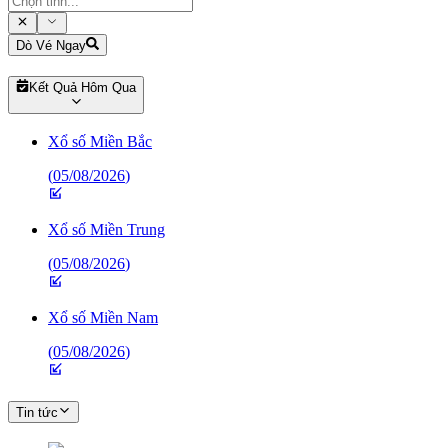
Dò Vé Ngay
Kết Quả Hôm Qua
Xổ số Miền Bắc
(
05/08/2026
)
Xổ số Miền Trung
(
05/08/2026
)
Xổ số Miền Nam
(
05/08/2026
)
Tin tức