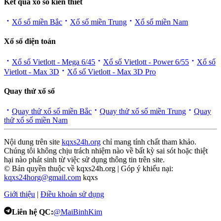
Kết quả xổ số kiến thiết
Xổ số miền Bắc
Xổ số miền Trung
Xổ số miền Nam
Xổ số điện toán
Xổ số Vietlott - Mega 6/45
Xổ số Vietlott - Power 6/55
Xổ số
Vietlott - Max 3D
Xổ số Vietlott - Max 3D Pro
Quay thử xổ số
Quay thử xổ số miền Bắc
Quay thử xổ số miền Trung
Quay
thử xổ số miền Nam
Nội dung trên site
kqxs24h.org
chỉ mang tính chất tham khảo.
Chúng tôi không chịu trách nhiệm nào về bất kỳ sai sót hoặc thiệt
hại nào phát sinh từ việc sử dụng thông tin trên site.
© Bản quyền thuộc về kqxs24h.org | Góp ý khiếu nại:
kqxs24horg@gmail.com
kqxs
Giới thiệu
|
Điều khoản sử dụng
Liên hệ QC:
@MaiBinhKim