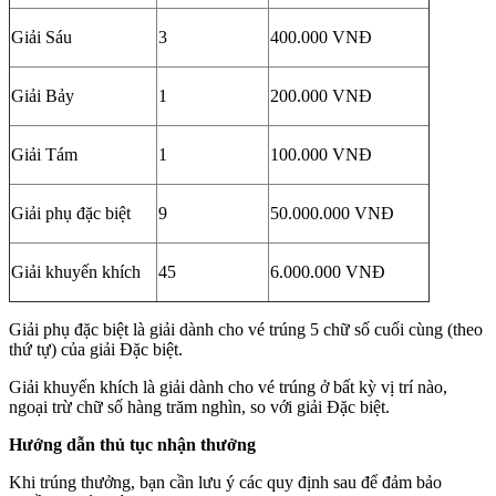
Giải Sáu
3
400.000 VNĐ
Giải Bảy
1
200.000 VNĐ
Giải Tám
1
100.000 VNĐ
Giải phụ đặc biệt
9
50.000.000 VNĐ
Giải khuyến khích
45
6.000.000 VNĐ
Giải phụ đặc biệt là giải dành cho vé trúng 5 chữ số cuối cùng (theo
thứ tự) của giải Đặc biệt.
Giải khuyến khích là giải dành cho vé trúng ở bất kỳ vị trí nào,
ngoại trừ chữ số hàng trăm nghìn, so với giải Đặc biệt.
Hướng dẫn thủ tục nhận thưởng
Khi trúng thưởng, bạn cần lưu ý các quy định sau để đảm bảo