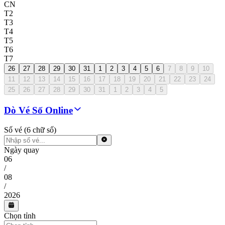
CN
T2
T3
T4
T5
T6
T7
26
27
28
29
30
31
1
2
3
4
5
6
7
8
9
10
11
12
13
14
15
16
17
18
19
20
21
22
23
24
25
26
27
28
29
30
31
1
2
3
4
5
Dò Vé Số Online
Số vé (6 chữ số)
Ngày quay
06
/
08
/
2026
Chọn tỉnh