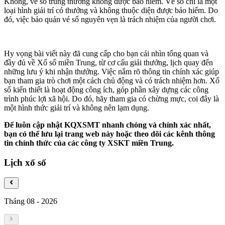
Không, vé số trúng thưởng không được bảo hiểm. Vé số chỉ là một
loại hình giải trí có thưởng và không thuộc diện được bảo hiểm. Do
đó, việc bảo quản vé số nguyên vẹn là trách nhiệm của người chơi.
Hy vọng bài viết này đã cung cấp cho bạn cái nhìn tổng quan và
đầy đủ về Xổ số miền Trung, từ cơ cấu giải thưởng, lịch quay đến
những lưu ý khi nhận thưởng. Việc nắm rõ thông tin chính xác giúp
bạn tham gia trò chơi một cách chủ động và có trách nhiệm hơn. Xổ
số kiến thiết là hoạt động công ích, góp phần xây dựng các công
trình phúc lợi xã hội. Do đó, hãy tham gia có chừng mực, coi đây là
một hình thức giải trí và không nên lạm dụng.
Để luôn cập nhật KQXSMT nhanh chóng và chính xác nhất,
bạn có thể lưu lại trang web này hoặc theo dõi các kênh thông
tin chính thức của các công ty XSKT miền Trung.
Lịch xổ số
Tháng 08
-
2026