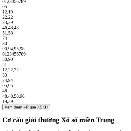
0
1
2
3
4
5
6
7
8
9
05
12
,
19
22
,
22
33
,
39
46
,
48
,
48
51
,
58
74
80
90
,
94
,
95
,
98
0
1
2
3
4
5
6
7
8
9
80
,
90
51
12
,
22
,
22
33
74
,
94
05
,
95
46
48
,
48
,
58
,
98
19
,
39
Xem thêm kết quả XSKH
Cơ cấu giải thưởng Xổ số miền Trung