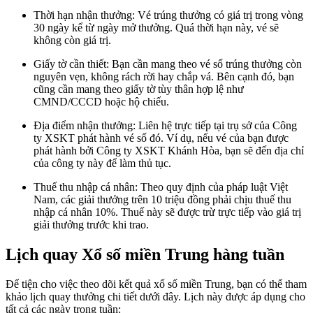
Thời hạn nhận thưởng: Vé trúng thưởng có giá trị trong vòng
30 ngày kể từ ngày mở thưởng. Quá thời hạn này, vé sẽ
không còn giá trị.
Giấy tờ cần thiết: Bạn cần mang theo vé số trúng thưởng còn
nguyên vẹn, không rách rời hay chắp vá. Bên cạnh đó, bạn
cũng cần mang theo giấy tờ tùy thân hợp lệ như
CMND/CCCD hoặc hộ chiếu.
Địa điểm nhận thưởng: Liên hệ trực tiếp tại trụ sở của Công
ty XSKT phát hành vé số đó. Ví dụ, nếu vé của bạn được
phát hành bởi Công ty XSKT Khánh Hòa, bạn sẽ đến địa chỉ
của công ty này để làm thủ tục.
Thuế thu nhập cá nhân: Theo quy định của pháp luật Việt
Nam, các giải thưởng trên 10 triệu đồng phải chịu thuế thu
nhập cá nhân 10%. Thuế này sẽ được trừ trực tiếp vào giá trị
giải thưởng trước khi trao.
Lịch quay Xổ số miền Trung hàng tuần
Để tiện cho việc theo dõi kết quả xổ số miền Trung, bạn có thể tham
khảo lịch quay thưởng chi tiết dưới đây. Lịch này được áp dụng cho
tất cả các ngày trong tuần: