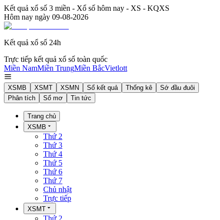
Kết quả xổ số 3 miền - Xổ số hôm nay - XS - KQXS
Hôm nay ngày
09-08-2026
Kết quả xổ số 24h
Trực tiếp kết quả xổ số toàn quốc
Miền Nam
Miền Trung
Miền Bắc
Vietlott
XSMB
XSMT
XSMN
Sổ kết quả
Thống kê
Sớ đầu đuôi
Phân tích
Sổ mơ
Tin tức
Trang chủ
XSMB
Thứ 2
Thứ 3
Thứ 4
Thứ 5
Thứ 6
Thứ 7
Chủ nhật
Trực tiếp
XSMT
Thứ 2