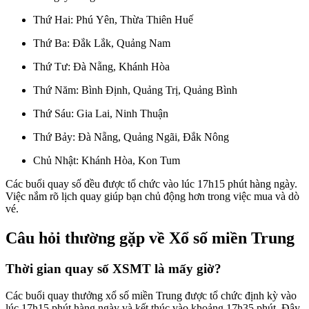
Thứ Hai: Phú Yên, Thừa Thiên Huế
Thứ Ba: Đắk Lắk, Quảng Nam
Thứ Tư: Đà Nẵng, Khánh Hòa
Thứ Năm: Bình Định, Quảng Trị, Quảng Bình
Thứ Sáu: Gia Lai, Ninh Thuận
Thứ Bảy: Đà Nẵng, Quảng Ngãi, Đắk Nông
Chủ Nhật: Khánh Hòa, Kon Tum
Các buổi quay số đều được tổ chức vào lúc 17h15 phút hàng ngày.
Việc nắm rõ lịch quay giúp bạn chủ động hơn trong việc mua và dò
vé.
Câu hỏi thường gặp về Xổ số miền Trung
Thời gian quay số XSMT là mấy giờ?
Các buổi quay thưởng xổ số miền Trung được tổ chức định kỳ vào
lúc 17h15 phút hàng ngày và kết thúc vào khoảng 17h35 phút. Đây