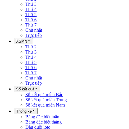
Thứ 3
Thứ 4
Thứ 5
Thứ 6
Thứ 7
Chủ nhật
Trực tiếp
XSMN
Thứ 2
Thứ 3
Thứ 4
Thứ 5
Thứ 6
Thứ 7
Chủ nhật
Trực tiếp
Sổ kết quả
Sổ kết quả miền Bắc
Sổ kết quả miền Trung
Sổ kết quả miền Nam
Thống kê
Bảng đặc biệt tuần
Bảng đặc biệt tháng
Đầu đuôi loto