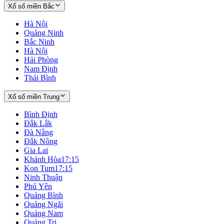
Xổ số miền Bắc
Hà Nội
Quảng Ninh
Bắc Ninh
Hà Nội
Hải Phòng
Nam Định
Thái Bình
Xổ số miền Trung
Bình Định
Đắk Lắk
Đà Nẵng
Đắk Nông
Gia Lai
Khánh Hòa
17:15
Kon Tum
17:15
Ninh Thuận
Phú Yên
Quảng Bình
Quảng Ngãi
Quảng Nam
Quảng Trị