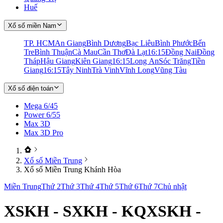
Huế
Xổ số miền Nam
TP. HCM
An Giang
Bình Dương
Bạc Liêu
Bình Phước
Bến
Tre
Bình Thuận
Cà Mau
Cần Thơ
Đà Lạt
16:15
Đồng Nai
Đồng
Tháp
Hậu Giang
Kiên Giang
16:15
Long An
Sóc Trăng
Tiền
Giang
16:15
Tây Ninh
Trà Vinh
Vĩnh Long
Vũng Tàu
Xổ số điện toán
Mega 6/45
Power 6/55
Max 3D
Max 3D Pro
Xổ số Miền Trung
Xổ số Miền Trung Khánh Hòa
Miền Trung
Thứ 2
Thứ 3
Thứ 4
Thứ 5
Thứ 6
Thứ 7
Chủ nhật
XSKH - SXKH - KQXSKH -