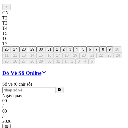
CN
T2
T3
T4
T5
T6
T7
26
27
28
29
30
31
1
2
3
4
5
6
7
8
9
10
11
12
13
14
15
16
17
18
19
20
21
22
23
24
25
26
27
28
29
30
31
1
2
3
4
5
Dò Vé Số Online
Số vé (6 chữ số)
Ngày quay
09
/
08
/
2026