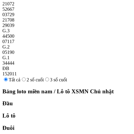
21072
52667
03729
21708
29039
G.3
44500
07117
G.2
05190
G.1
34444
ĐB
152011
Tất cả
2 số cuối
3 số cuối
Bảng loto miền nam
/
Lô tô XSMN
Chủ nhật
Đầu
Lô tô
Đuôi