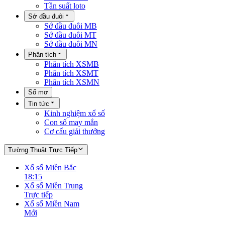
Tần suất loto
Sớ đầu đuôi
Sớ đầu đuôi MB
Sớ đầu đuôi MT
Sớ đầu đuôi MN
Phân tích
Phân tích XSMB
Phân tích XSMT
Phân tích XSMN
Sổ mơ
Tin tức
Kinh nghiệm xổ số
Con số may mắn
Cơ cấu giải thưởng
Tường Thuật Trực Tiếp
Xổ số Miền Bắc
18:15
Xổ số Miền Trung
Trực tiếp
Xổ số Miền Nam
Mới