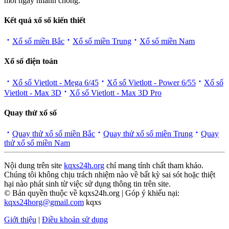
mỗi ngày nhanh chóng.
Kết quả xổ số kiến thiết
Xổ số miền Bắc
Xổ số miền Trung
Xổ số miền Nam
Xổ số điện toán
Xổ số Vietlott - Mega 6/45
Xổ số Vietlott - Power 6/55
Xổ số
Vietlott - Max 3D
Xổ số Vietlott - Max 3D Pro
Quay thử xổ số
Quay thử xổ số miền Bắc
Quay thử xổ số miền Trung
Quay
thử xổ số miền Nam
Nội dung trên site
kqxs24h.org
chỉ mang tính chất tham khảo.
Chúng tôi không chịu trách nhiệm nào về bất kỳ sai sót hoặc thiệt
hại nào phát sinh từ việc sử dụng thông tin trên site.
© Bản quyền thuộc về kqxs24h.org | Góp ý khiếu nại:
kqxs24horg@gmail.com
kqxs
Giới thiệu
|
Điều khoản sử dụng