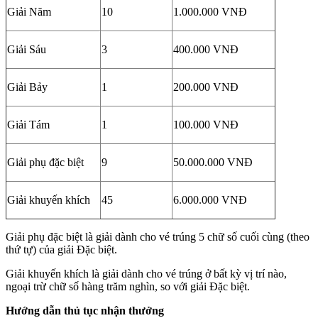
Giải Năm
10
1.000.000 VNĐ
Giải Sáu
3
400.000 VNĐ
Giải Bảy
1
200.000 VNĐ
Giải Tám
1
100.000 VNĐ
Giải phụ đặc biệt
9
50.000.000 VNĐ
Giải khuyến khích
45
6.000.000 VNĐ
Giải phụ đặc biệt là giải dành cho vé trúng 5 chữ số cuối cùng (theo
thứ tự) của giải Đặc biệt.
Giải khuyến khích là giải dành cho vé trúng ở bất kỳ vị trí nào,
ngoại trừ chữ số hàng trăm nghìn, so với giải Đặc biệt.
Hướng dẫn thủ tục nhận thưởng