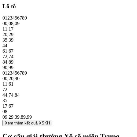
Lô tô
0
1
2
3
4
5
6
7
8
9
00
,
08
,
09
11
,
17
20
,
29
35
,
39
44
61
,
67
72
,
74
84
,
89
90
,
99
0
1
2
3
4
5
6
7
8
9
00
,
20
,
90
11
,
61
72
44
,
74
,
84
35
17
,
67
08
09
,
29
,
39
,
89
,
99
Xem thêm kết quả XSKH
Cơ cấu giải thưởng Xổ số miền Trung