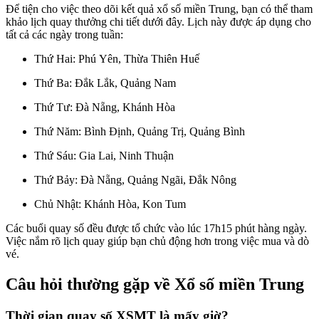
Để tiện cho việc theo dõi kết quả xổ số miền Trung, bạn có thể tham
khảo lịch quay thưởng chi tiết dưới đây. Lịch này được áp dụng cho
tất cả các ngày trong tuần:
Thứ Hai: Phú Yên, Thừa Thiên Huế
Thứ Ba: Đắk Lắk, Quảng Nam
Thứ Tư: Đà Nẵng, Khánh Hòa
Thứ Năm: Bình Định, Quảng Trị, Quảng Bình
Thứ Sáu: Gia Lai, Ninh Thuận
Thứ Bảy: Đà Nẵng, Quảng Ngãi, Đắk Nông
Chủ Nhật: Khánh Hòa, Kon Tum
Các buổi quay số đều được tổ chức vào lúc 17h15 phút hàng ngày.
Việc nắm rõ lịch quay giúp bạn chủ động hơn trong việc mua và dò
vé.
Câu hỏi thường gặp về Xổ số miền Trung
Thời gian quay số XSMT là mấy giờ?