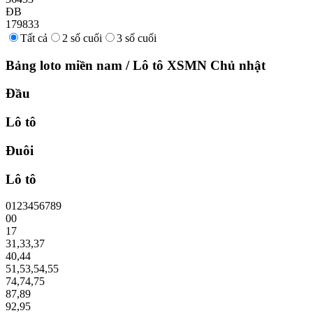
ĐB
179833
Tất cả
2 số cuối
3 số cuối
Bảng loto miền nam
/
Lô tô XSMN
Chủ nhật
Đầu
Lô tô
Đuôi
Lô tô
0
1
2
3
4
5
6
7
8
9
00
17
31
,
33
,
37
40
,
44
51
,
53
,
54
,
55
74
,
74
,
75
87
,
89
92
,
95