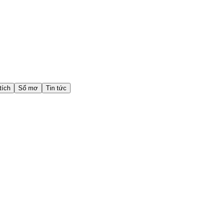
tích
Sổ mơ
Tin tức