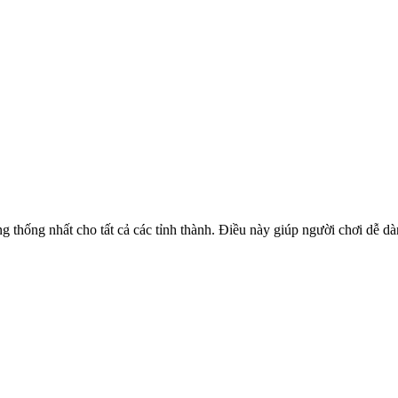
 thống nhất cho tất cả các tỉnh thành. Điều này giúp người chơi dễ dàn