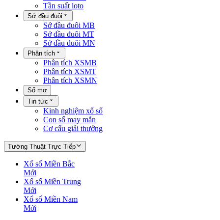
Tần suất loto
Sớ đầu đuôi
Sớ đầu đuôi MB
Sớ đầu đuôi MT
Sớ đầu đuôi MN
Phân tích
Phân tích XSMB
Phân tích XSMT
Phân tích XSMN
Sổ mơ
Tin tức
Kinh nghiệm xổ số
Con số may mắn
Cơ cấu giải thưởng
Tường Thuật Trực Tiếp
Xổ số Miền Bắc
Mới
Xổ số Miền Trung
Mới
Xổ số Miền Nam
Mới