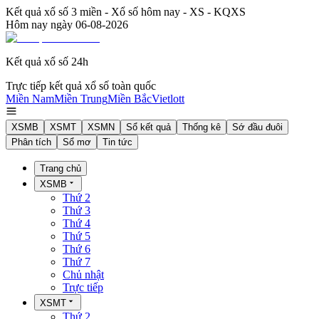
Kết quả xổ số 3 miền - Xổ số hôm nay - XS - KQXS
Hôm nay ngày
06-08-2026
Kết quả xổ số 24h
Trực tiếp kết quả xổ số toàn quốc
Miền Nam
Miền Trung
Miền Bắc
Vietlott
XSMB
XSMT
XSMN
Sổ kết quả
Thống kê
Sớ đầu đuôi
Phân tích
Sổ mơ
Tin tức
Trang chủ
XSMB
Thứ 2
Thứ 3
Thứ 4
Thứ 5
Thứ 6
Thứ 7
Chủ nhật
Trực tiếp
XSMT
Thứ 2