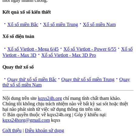
mỗi ngày nhanh chóng.
Kết quả xổ số kiến thiết
Xổ số miền Bắc
Xổ số miền Trung
Xổ số miền Nam
Xổ số điện toán
Xổ số Vietlott - Mega 6/45
Xổ số Vietlott - Power 6/55
Xổ số
Vietlott - Max 3D
Xổ số Vietlott - Max 3D Pro
Quay thử xổ số
Quay thử xổ số miền Bắc
Quay thử xổ số miền Trung
Quay
thử xổ số miền Nam
Nội dung trên site
kqxs24h.org
chỉ mang tính chất tham khảo.
Chúng tôi không chịu trách nhiệm nào về bất kỳ sai sót hoặc thiệt
hại nào phát sinh từ việc sử dụng thông tin trên site.
© Bản quyền thuộc về kqxs24h.org | Góp ý khiếu nại:
kqxs24horg@gmail.com
kqxs
Giới thiệu
|
Điều khoản sử dụng