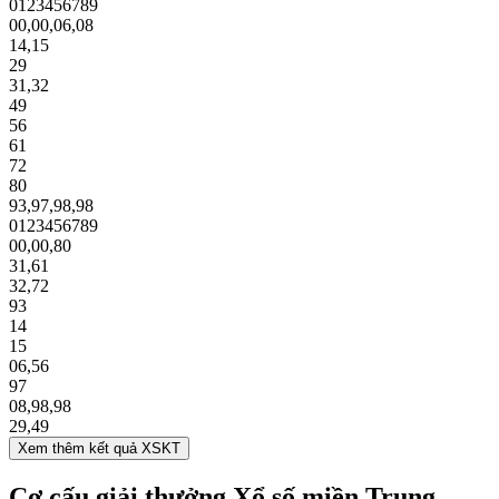
0
1
2
3
4
5
6
7
8
9
00
,
00
,
06
,
08
14
,
15
29
31
,
32
49
56
61
72
80
93
,
97
,
98
,
98
0
1
2
3
4
5
6
7
8
9
00
,
00
,
80
31
,
61
32
,
72
93
14
15
06
,
56
97
08
,
98
,
98
29
,
49
Xem thêm kết quả XSKT
Cơ cấu giải thưởng Xổ số miền Trung