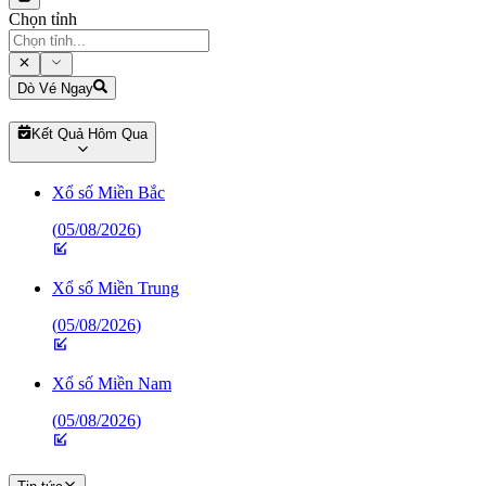
Chọn tỉnh
Dò Vé Ngay
Kết Quả Hôm Qua
Xổ số Miền Bắc
(
05/08/2026
)
Xổ số Miền Trung
(
05/08/2026
)
Xổ số Miền Nam
(
05/08/2026
)