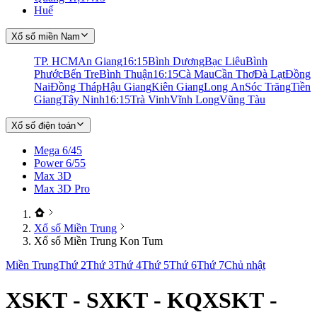
Huế
Xổ số miền Nam
TP. HCM
An Giang
16:15
Bình Dương
Bạc Liêu
Bình
Phước
Bến Tre
Bình Thuận
16:15
Cà Mau
Cần Thơ
Đà Lạt
Đồng
Nai
Đồng Tháp
Hậu Giang
Kiên Giang
Long An
Sóc Trăng
Tiền
Giang
Tây Ninh
16:15
Trà Vinh
Vĩnh Long
Vũng Tàu
Xổ số điện toán
Mega 6/45
Power 6/55
Max 3D
Max 3D Pro
Xổ số Miền Trung
Xổ số Miền Trung Kon Tum
Miền Trung
Thứ 2
Thứ 3
Thứ 4
Thứ 5
Thứ 6
Thứ 7
Chủ nhật
XSKT - SXKT - KQXSKT -