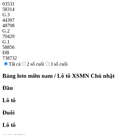
03531
58314
G.3
44397
48798
G.2
70429
G.1
58856
ĐB
738732
Tất cả
2 số cuối
3 số cuối
Bảng loto miền nam
/
Lô tô XSMN
Chủ nhật
Đầu
Lô tô
Đuôi
Lô tô