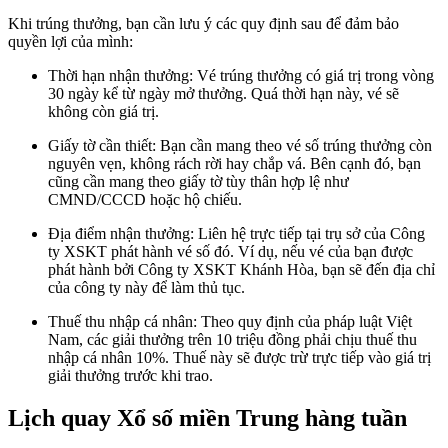
Khi trúng thưởng, bạn cần lưu ý các quy định sau để đảm bảo
quyền lợi của mình:
Thời hạn nhận thưởng: Vé trúng thưởng có giá trị trong vòng
30 ngày kể từ ngày mở thưởng. Quá thời hạn này, vé sẽ
không còn giá trị.
Giấy tờ cần thiết: Bạn cần mang theo vé số trúng thưởng còn
nguyên vẹn, không rách rời hay chắp vá. Bên cạnh đó, bạn
cũng cần mang theo giấy tờ tùy thân hợp lệ như
CMND/CCCD hoặc hộ chiếu.
Địa điểm nhận thưởng: Liên hệ trực tiếp tại trụ sở của Công
ty XSKT phát hành vé số đó. Ví dụ, nếu vé của bạn được
phát hành bởi Công ty XSKT Khánh Hòa, bạn sẽ đến địa chỉ
của công ty này để làm thủ tục.
Thuế thu nhập cá nhân: Theo quy định của pháp luật Việt
Nam, các giải thưởng trên 10 triệu đồng phải chịu thuế thu
nhập cá nhân 10%. Thuế này sẽ được trừ trực tiếp vào giá trị
giải thưởng trước khi trao.
Lịch quay Xổ số miền Trung hàng tuần