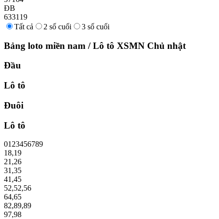
ĐB
633119
Tất cả
2 số cuối
3 số cuối
Bảng loto miền nam
/
Lô tô XSMN
Chủ nhật
Đầu
Lô tô
Đuôi
Lô tô
0
1
2
3
4
5
6
7
8
9
18
,
19
21
,
26
31
,
35
41
,
45
52
,
52
,
56
64
,
65
82
,
89
,
89
97
,
98