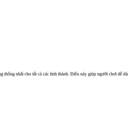
 thống nhất cho tất cả các tỉnh thành. Điều này giúp người chơi dễ dàn