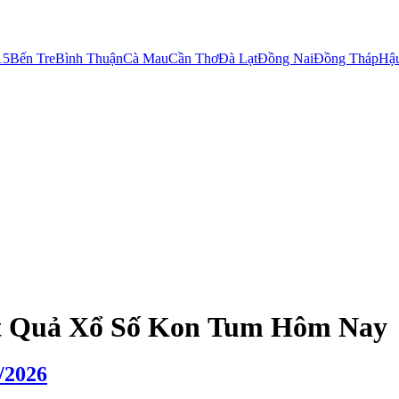
15
Bến Tre
Bình Thuận
Cà Mau
Cần Thơ
Đà Lạt
Đồng Nai
Đồng Tháp
Hậ
 Quả Xổ Số Kon Tum Hôm Nay
/2026