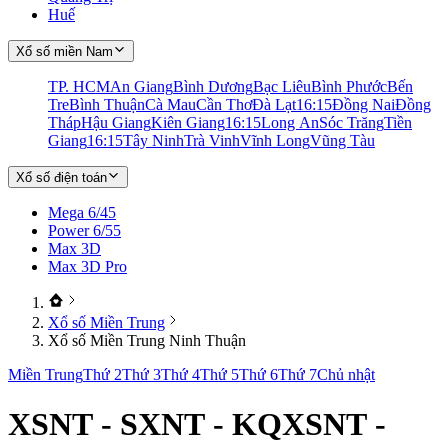
Huế
Xổ số miền Nam
TP. HCM
An Giang
Bình Dương
Bạc Liêu
Bình Phước
Bến
Tre
Bình Thuận
Cà Mau
Cần Thơ
Đà Lạt
16:15
Đồng Nai
Đồng
Tháp
Hậu Giang
Kiên Giang
16:15
Long An
Sóc Trăng
Tiền
Giang
16:15
Tây Ninh
Trà Vinh
Vĩnh Long
Vũng Tàu
Xổ số điện toán
Mega 6/45
Power 6/55
Max 3D
Max 3D Pro
Xổ số Miền Trung
Xổ số Miền Trung Ninh Thuận
Miền Trung
Thứ 2
Thứ 3
Thứ 4
Thứ 5
Thứ 6
Thứ 7
Chủ nhật
XSNT - SXNT - KQXSNT -