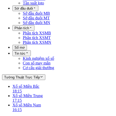
Tần suất loto
Sớ đầu đuôi
Sớ đầu đuôi MB
Sớ đầu đuôi MT
Sớ đầu đuôi MN
Phân tích
Phân tích XSMB
Phân tích XSMT
Phân tích XSMN
Sổ mơ
Tin tức
Kinh nghiệm xổ số
Con số may mắn
Cơ cấu giải thưởng
Tường Thuật Trực Tiếp
Xổ số Miền Bắc
18:15
Xổ số Miền Trung
17:15
Xổ số Miền Nam
16:15