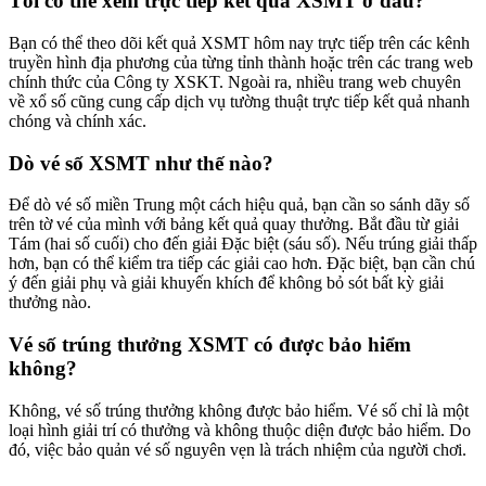
Tôi có thể xem trực tiếp kết quả XSMT ở đâu?
Bạn có thể theo dõi kết quả XSMT hôm nay trực tiếp trên các kênh
truyền hình địa phương của từng tỉnh thành hoặc trên các trang web
chính thức của Công ty XSKT. Ngoài ra, nhiều trang web chuyên
về xổ số cũng cung cấp dịch vụ tường thuật trực tiếp kết quả nhanh
chóng và chính xác.
Dò vé số XSMT như thế nào?
Để dò vé số miền Trung một cách hiệu quả, bạn cần so sánh dãy số
trên tờ vé của mình với bảng kết quả quay thưởng. Bắt đầu từ giải
Tám (hai số cuối) cho đến giải Đặc biệt (sáu số). Nếu trúng giải thấp
hơn, bạn có thể kiểm tra tiếp các giải cao hơn. Đặc biệt, bạn cần chú
ý đến giải phụ và giải khuyến khích để không bỏ sót bất kỳ giải
thưởng nào.
Vé số trúng thưởng XSMT có được bảo hiểm
không?
Không, vé số trúng thưởng không được bảo hiểm. Vé số chỉ là một
loại hình giải trí có thưởng và không thuộc diện được bảo hiểm. Do
đó, việc bảo quản vé số nguyên vẹn là trách nhiệm của người chơi.