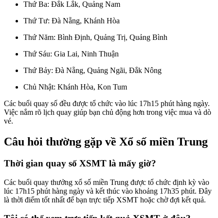
Thứ Ba: Đắk Lắk, Quảng Nam
Thứ Tư: Đà Nẵng, Khánh Hòa
Thứ Năm: Bình Định, Quảng Trị, Quảng Bình
Thứ Sáu: Gia Lai, Ninh Thuận
Thứ Bảy: Đà Nẵng, Quảng Ngãi, Đắk Nông
Chủ Nhật: Khánh Hòa, Kon Tum
Các buổi quay số đều được tổ chức vào lúc 17h15 phút hàng ngày.
Việc nắm rõ lịch quay giúp bạn chủ động hơn trong việc mua và dò
vé.
Câu hỏi thường gặp về Xổ số miền Trung
Thời gian quay số XSMT là mấy giờ?
Các buổi quay thưởng xổ số miền Trung được tổ chức định kỳ vào
lúc 17h15 phút hàng ngày và kết thúc vào khoảng 17h35 phút. Đây
là thời điểm tốt nhất để bạn trực tiếp XSMT hoặc chờ đợi kết quả.