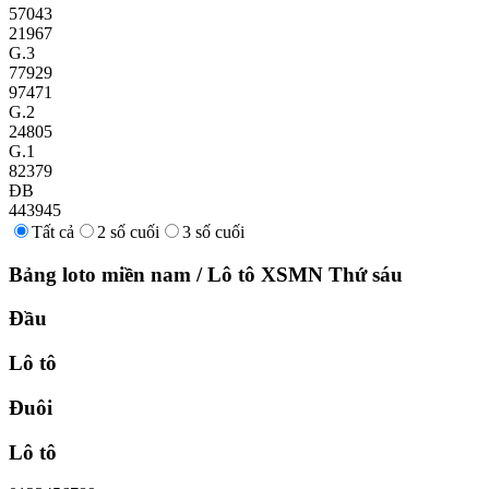
57043
21967
G.3
77929
97471
G.2
24805
G.1
82379
ĐB
443945
Tất cả
2 số cuối
3 số cuối
Bảng loto miền nam
/
Lô tô XSMN
Thứ sáu
Đầu
Lô tô
Đuôi
Lô tô