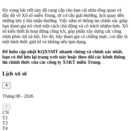
Hy vọng bài viết này đã cung cấp cho bạn cái nhìn tổng quan và
đầy đủ về Xổ số miền Trung, từ cơ cấu giải thưởng, lịch quay đến
những lưu ý khi nhận thưởng. Việc nắm rõ thông tin chính xác giúp
bạn tham gia trò chơi một cách chủ động và có trách nhiệm hơn. Xổ
số kiến thiết là hoạt động công ích, góp phần xây dựng các công
trình phúc lợi xã hội. Do đó, hãy tham gia có chừng mực, coi đây là
một hình thức giải trí và không nên lạm dụng.
Để luôn cập nhật KQXSMT nhanh chóng và chính xác nhất,
bạn có thể lưu lại trang web này hoặc theo dõi các kênh thông
tin chính thức của các công ty XSKT miền Trung.
Lịch xổ số
Tháng 08
-
2026
CN
T2
T3
T4