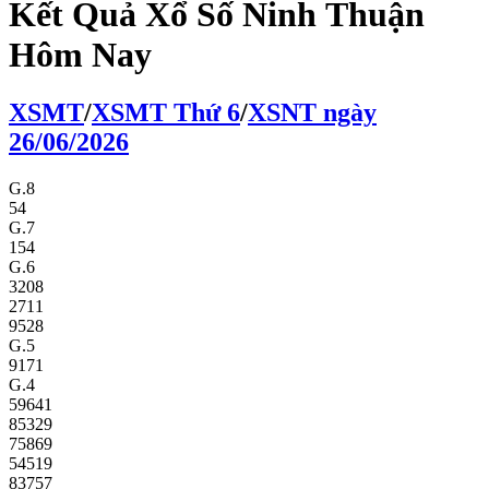
Kết Quả Xổ Số Ninh Thuận
Hôm Nay
XS
MT
/
XS
MT
Thứ 6
/
XSNT
ngày
26/06/2026
G.8
54
G.7
154
G.6
3208
2711
9528
G.5
9171
G.4
59641
85329
75869
54519
83757