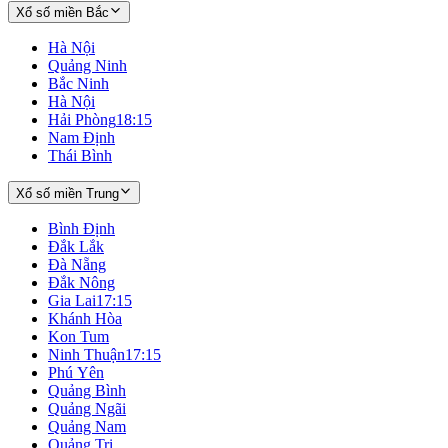
Xổ số miền Bắc
Hà Nội
Quảng Ninh
Bắc Ninh
Hà Nội
Hải Phòng
18:15
Nam Định
Thái Bình
Xổ số miền Trung
Bình Định
Đắk Lắk
Đà Nẵng
Đắk Nông
Gia Lai
17:15
Khánh Hòa
Kon Tum
Ninh Thuận
17:15
Phú Yên
Quảng Bình
Quảng Ngãi
Quảng Nam
Quảng Trị