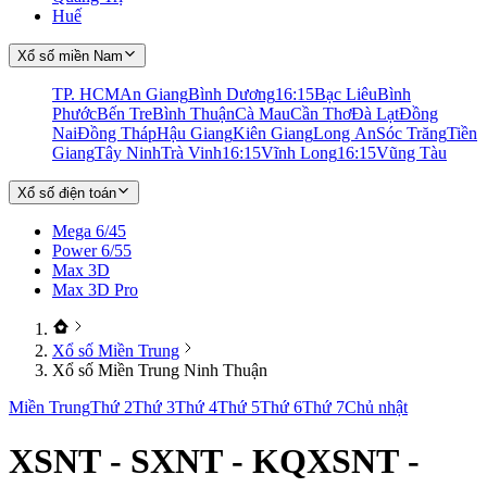
Huế
Xổ số miền Nam
TP. HCM
An Giang
Bình Dương
16:15
Bạc Liêu
Bình
Phước
Bến Tre
Bình Thuận
Cà Mau
Cần Thơ
Đà Lạt
Đồng
Nai
Đồng Tháp
Hậu Giang
Kiên Giang
Long An
Sóc Trăng
Tiền
Giang
Tây Ninh
Trà Vinh
16:15
Vĩnh Long
16:15
Vũng Tàu
Xổ số điện toán
Mega 6/45
Power 6/55
Max 3D
Max 3D Pro
Xổ số Miền Trung
Xổ số Miền Trung Ninh Thuận
Miền Trung
Thứ 2
Thứ 3
Thứ 4
Thứ 5
Thứ 6
Thứ 7
Chủ nhật
XSNT - SXNT - KQXSNT -