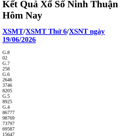
Kết Quả Xổ Số Ninh Thuận
Hôm Nay
XS
MT
/
XS
MT
Thứ 6
/
XSNT
ngày
19/06/2026
G.8
02
G.7
258
G.6
2646
3746
8205
G.5
8925
G.4
86777
98769
73797
69587
15647