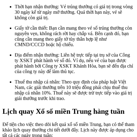
Thời hạn nhận thưởng: Vé trúng thưởng có giá trị trong vòng
30 ngày kể từ ngày mở thưởng. Quá thời hạn này, vé sẽ
không còn giá trị.
Giấy tờ cần thiết: Bạn cần mang theo vé số trúng thưởng còn
nguyên vẹn, không rách rời hay chắp vá. Bên cạnh đó, bạn
cũng cần mang theo giấy tờ tùy thân hợp lệ như
CMND/CCCD hoặc hộ chiếu.
Địa điểm nhận thưởng: Liên hệ trực tiếp tại trụ sở của Công
ty XSKT phát hành vé số đó. Ví dụ, nếu vé của bạn được
phát hành bởi Công ty XSKT Khánh Hòa, bạn sẽ đến địa chỉ
của công ty này để làm thủ tục.
Thuế thu nhập cá nhân: Theo quy định của pháp luật Việt
Nam, các giải thưởng trên 10 triệu đồng phải chịu thuế thu
nhập cá nhân 10%. Thuế này sẽ được trừ trực tiếp vào giá trị
giải thưởng trước khi trao.
Lịch quay Xổ số miền Trung hàng tuần
Để tiện cho việc theo dõi kết quả xổ số miền Trung, bạn có thể tham
khảo lịch quay thưởng chi tiết dưới đây. Lịch này được áp dụng cho
tất cả các ngày trong tuần: