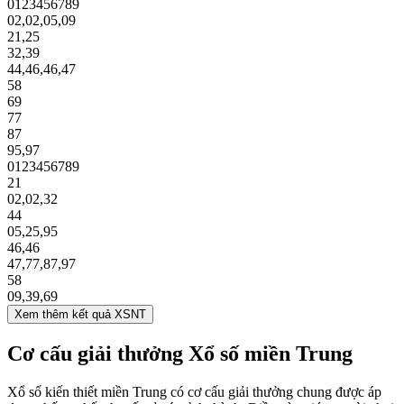
0
1
2
3
4
5
6
7
8
9
02
,
02
,
05
,
09
21
,
25
32
,
39
44
,
46
,
46
,
47
58
69
77
87
95
,
97
0
1
2
3
4
5
6
7
8
9
21
02
,
02
,
32
44
05
,
25
,
95
46
,
46
47
,
77
,
87
,
97
58
09
,
39
,
69
Xem thêm kết quả XSNT
Cơ cấu giải thưởng Xổ số miền Trung
Xổ số kiến thiết miền Trung có cơ cấu giải thưởng chung được áp