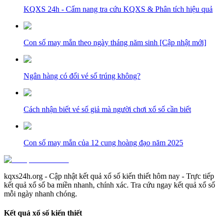
KQXS 24h - Cẩm nang tra cứu KQXS & Phân tích hiệu quả
Con số may mắn theo ngày tháng năm sinh [Cập nhật mới]
Ngân hàng có đổi vé số trúng không?
Cách nhận biết vé số giả mà người chơi xổ số cần biết
Con số may mắn của 12 cung hoàng đạo năm 2025
kqxs24h.org - Cập nhật kết quả xổ số kiến thiết hôm nay - Trực tiếp
kết quả xổ số ba miền nhanh, chính xác. Tra cứu ngay kết quả xổ số
mỗi ngày nhanh chóng.
Kết quả xổ số kiến thiết