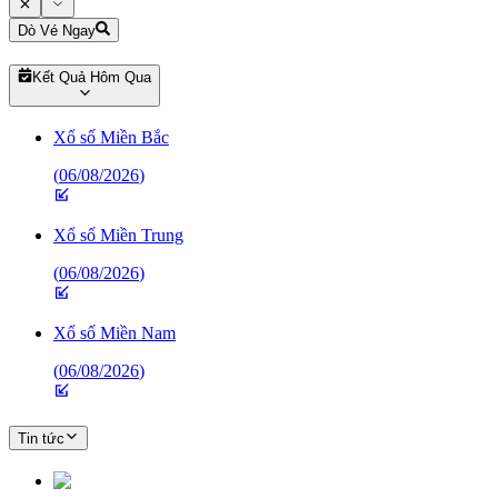
Dò Vé Ngay
Kết Quả Hôm Qua
Xổ số Miền Bắc
(
06/08/2026
)
Xổ số Miền Trung
(
06/08/2026
)
Xổ số Miền Nam
(
06/08/2026
)
Tin tức