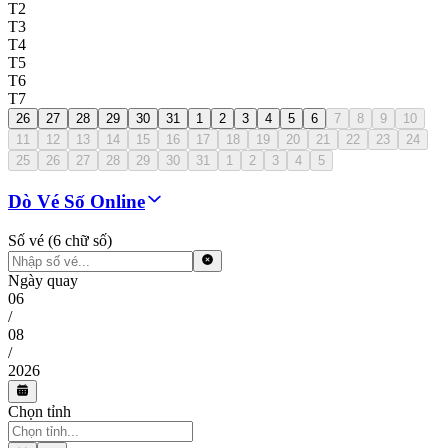
T2
T3
T4
T5
T6
T7
26
27
28
29
30
31
1
2
3
4
5
6
7
8
9
10
11
12
13
14
15
16
17
18
19
20
21
22
23
24
25
26
27
28
29
30
31
1
2
3
4
5
Dò Vé Số Online
Số vé (6 chữ số)
Ngày quay
06
/
08
/
2026
Chọn tỉnh