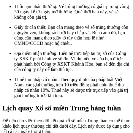
Thời hạn nhận thưởng: Vé trúng thưởng có giá trị trong vòng
30 ngày kể từ ngày mở thưởng. Quá thời hạn này, vé sẽ
không còn giá trị.
Giấy tờ cần thiết: Bạn cần mang theo vé số trúng thưởng còn
nguyên vẹn, không rách rời hay chắp vá. Bên cạnh đó, bạn
cũng cần mang theo giấy tờ tùy thân hợp lệ như
CMND/CCCD hoặc hộ chiếu.
Địa điểm nhận thưởng: Liên hệ trực tiếp tại trụ sở của Công
ty XSKT phát hành vé số đó. Ví dụ, nếu vé của bạn được
phát hành bởi Công ty XSKT Khánh Hòa, bạn sẽ đến địa chỉ
của công ty này để làm thủ tục.
Thuế thu nhập cá nhân: Theo quy định của pháp luật Việt
Nam, các giải thưởng trên 10 triệu đồng phải chịu thuế thu
nhập cá nhân 10%. Thuế này sẽ được trừ trực tiếp vào giá trị
giải thưởng trước khi trao.
Lịch quay Xổ số miền Trung hàng tuần
Để tiện cho việc theo dõi kết quả xổ số miền Trung, bạn có thể tham
khảo lịch quay thưởng chi tiết dưới đây. Lịch này được áp dụng cho
tất cả các ngày trong tuần: