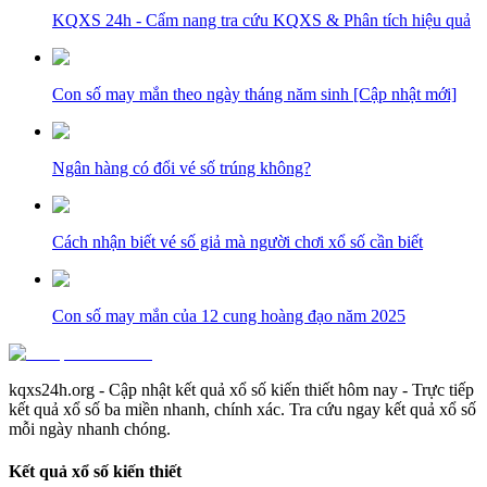
KQXS 24h - Cẩm nang tra cứu KQXS & Phân tích hiệu quả
Con số may mắn theo ngày tháng năm sinh [Cập nhật mới]
Ngân hàng có đổi vé số trúng không?
Cách nhận biết vé số giả mà người chơi xổ số cần biết
Con số may mắn của 12 cung hoàng đạo năm 2025
kqxs24h.org - Cập nhật kết quả xổ số kiến thiết hôm nay - Trực tiếp
kết quả xổ số ba miền nhanh, chính xác. Tra cứu ngay kết quả xổ số
mỗi ngày nhanh chóng.
Kết quả xổ số kiến thiết