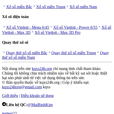
Xổ số miền Bắc
Xổ số miền Trung
Xổ số miền Nam
Xổ số điện toán
Xổ số Vietlott - Mega 6/45
Xổ số Vietlott - Power 6/55
Xổ số
Vietlott - Max 3D
Xổ số Vietlott - Max 3D Pro
Quay thử xổ số
Quay thử xổ số miền Bắc
Quay thử xổ số miền Trung
Quay
thử xổ số miền Nam
Nội dung trên site
kqxs24h.org
chỉ mang tính chất tham khảo.
Chúng tôi không chịu trách nhiệm nào về bất kỳ sai sót hoặc thiệt
hại nào phát sinh từ việc sử dụng thông tin trên site.
© Bản quyền thuộc về kqxs24h.org | Góp ý khiếu nại:
kqxs24horg@gmail.com
kqxs
Giới thiệu
|
Điều khoản sử dụng
Liên hệ QC:
@MaiBinhKim
test
test22