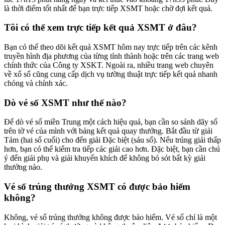
là thời điểm tốt nhất để bạn trực tiếp XSMT hoặc chờ đợi kết quả.
Tôi có thể xem trực tiếp kết quả XSMT ở đâu?
Bạn có thể theo dõi kết quả XSMT hôm nay trực tiếp trên các kênh
truyền hình địa phương của từng tỉnh thành hoặc trên các trang web
chính thức của Công ty XSKT. Ngoài ra, nhiều trang web chuyên
về xổ số cũng cung cấp dịch vụ tường thuật trực tiếp kết quả nhanh
chóng và chính xác.
Dò vé số XSMT như thế nào?
Để dò vé số miền Trung một cách hiệu quả, bạn cần so sánh dãy số
trên tờ vé của mình với bảng kết quả quay thưởng. Bắt đầu từ giải
Tám (hai số cuối) cho đến giải Đặc biệt (sáu số). Nếu trúng giải thấp
hơn, bạn có thể kiểm tra tiếp các giải cao hơn. Đặc biệt, bạn cần chú
ý đến giải phụ và giải khuyến khích để không bỏ sót bất kỳ giải
thưởng nào.
Vé số trúng thưởng XSMT có được bảo hiểm
không?
Không, vé số trúng thưởng không được bảo hiểm. Vé số chỉ là một