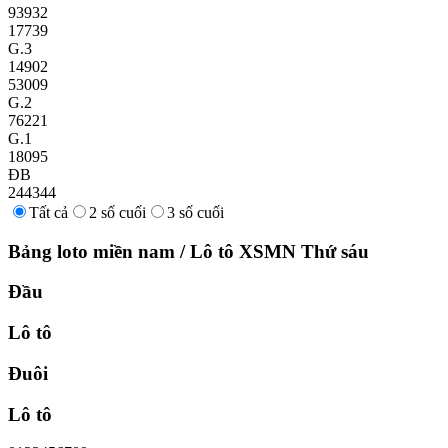
93932
17739
G.3
14902
53009
G.2
76221
G.1
18095
ĐB
244344
Tất cả
2 số cuối
3 số cuối
Bảng loto miền nam
/
Lô tô XSMN
Thứ sáu
Đầu
Lô tô
Đuôi
Lô tô