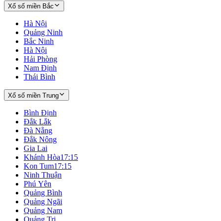
Xổ số miền Bắc
Hà Nội
Quảng Ninh
Bắc Ninh
Hà Nội
Hải Phòng
Nam Định
Thái Bình
Xổ số miền Trung
Bình Định
Đắk Lắk
Đà Nẵng
Đắk Nông
Gia Lai
Khánh Hòa
17:15
Kon Tum
17:15
Ninh Thuận
Phú Yên
Quảng Bình
Quảng Ngãi
Quảng Nam
Quảng Trị