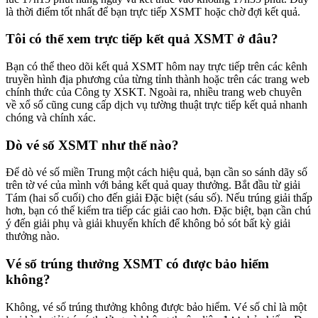
là thời điểm tốt nhất để bạn trực tiếp XSMT hoặc chờ đợi kết quả.
Tôi có thể xem trực tiếp kết quả XSMT ở đâu?
Bạn có thể theo dõi kết quả XSMT hôm nay trực tiếp trên các kênh
truyền hình địa phương của từng tỉnh thành hoặc trên các trang web
chính thức của Công ty XSKT. Ngoài ra, nhiều trang web chuyên
về xổ số cũng cung cấp dịch vụ tường thuật trực tiếp kết quả nhanh
chóng và chính xác.
Dò vé số XSMT như thế nào?
Để dò vé số miền Trung một cách hiệu quả, bạn cần so sánh dãy số
trên tờ vé của mình với bảng kết quả quay thưởng. Bắt đầu từ giải
Tám (hai số cuối) cho đến giải Đặc biệt (sáu số). Nếu trúng giải thấp
hơn, bạn có thể kiểm tra tiếp các giải cao hơn. Đặc biệt, bạn cần chú
ý đến giải phụ và giải khuyến khích để không bỏ sót bất kỳ giải
thưởng nào.
Vé số trúng thưởng XSMT có được bảo hiểm
không?
Không, vé số trúng thưởng không được bảo hiểm. Vé số chỉ là một