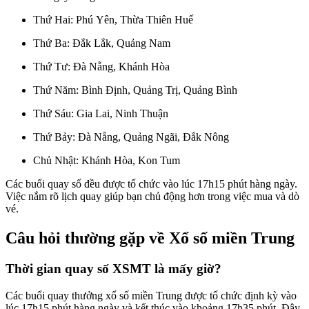
Thứ Hai: Phú Yên, Thừa Thiên Huế
Thứ Ba: Đắk Lắk, Quảng Nam
Thứ Tư: Đà Nẵng, Khánh Hòa
Thứ Năm: Bình Định, Quảng Trị, Quảng Bình
Thứ Sáu: Gia Lai, Ninh Thuận
Thứ Bảy: Đà Nẵng, Quảng Ngãi, Đắk Nông
Chủ Nhật: Khánh Hòa, Kon Tum
Các buổi quay số đều được tổ chức vào lúc 17h15 phút hàng ngày.
Việc nắm rõ lịch quay giúp bạn chủ động hơn trong việc mua và dò
vé.
Câu hỏi thường gặp về Xổ số miền Trung
Thời gian quay số XSMT là mấy giờ?
Các buổi quay thưởng xổ số miền Trung được tổ chức định kỳ vào
lúc 17h15 phút hàng ngày và kết thúc vào khoảng 17h35 phút. Đây