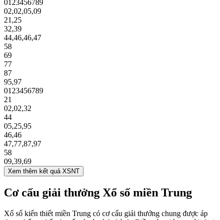
0
1
2
3
4
5
6
7
8
9
02
,
02
,
05
,
09
21
,
25
32
,
39
44
,
46
,
46
,
47
58
69
77
87
95
,
97
0
1
2
3
4
5
6
7
8
9
21
02
,
02
,
32
44
05
,
25
,
95
46
,
46
47
,
77
,
87
,
97
58
09
,
39
,
69
Xem thêm kết quả XSNT
Cơ cấu giải thưởng Xổ số miền Trung
Xổ số kiến thiết miền Trung có cơ cấu giải thưởng chung được áp