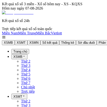
Kết quả xổ số 3 miền - Xổ số hôm nay - XS - KQXS
Hôm nay ngày
07-08-2026
Kết quả xổ số 24h
Trực tiếp kết quả xổ số toàn quốc
Miền Nam
Miền Trung
Miền Bắc
Vietlott
XSMB
XSMT
XSMN
Sổ kết quả
Thống kê
Sớ đầu đuôi
Phân 
Trang chủ
XSMB
Thứ 2
Thứ 3
Thứ 4
Thứ 5
Thứ 6
Thứ 7
Chủ nhật
Trực tiếp
XSMT
Thứ 2
Thứ 3