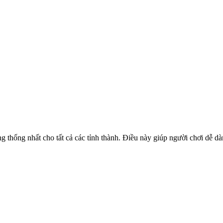
 thống nhất cho tất cả các tỉnh thành. Điều này giúp người chơi dễ dàn