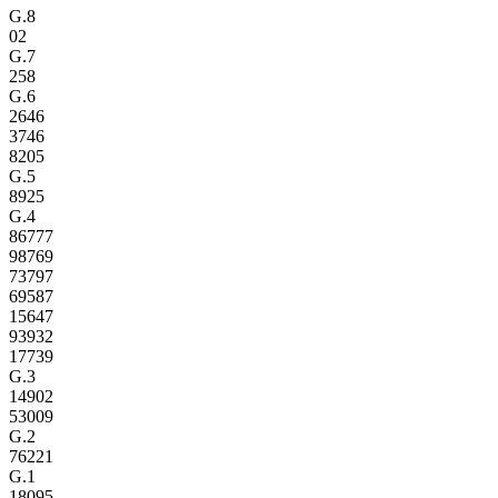
G.8
02
G.7
258
G.6
2646
3746
8205
G.5
8925
G.4
86777
98769
73797
69587
15647
93932
17739
G.3
14902
53009
G.2
76221
G.1
18095