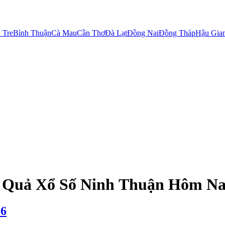
 Tre
Bình Thuận
Cà Mau
Cần Thơ
Đà Lạt
Đồng Nai
Đồng Tháp
Hậu Gia
 Quả Xổ Số Ninh Thuận Hôm N
26