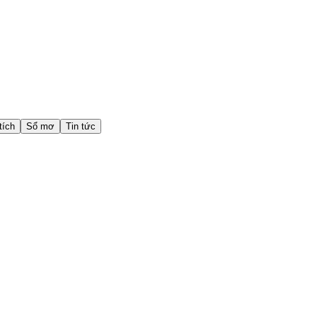
tích
Sổ mơ
Tin tức