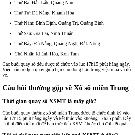
Thứ Ba: Đắk Lắk, Quảng Nam
Thứ Tư: Đà Nẵng, Khánh Hòa
Thứ Năm: Bình Định, Quảng Trị, Quảng Bình
Thứ Sáu: Gia Lai, Ninh Thuận
Thứ Bảy: Đà Nẵng, Quảng Ngãi, Đắk Nông
Chủ Nhật: Khánh Hòa, Kon Tum
Các buổi quay số đều được tổ chức vào lúc 17h15 phút hàng ngày.
Việc nắm rõ lịch quay giúp bạn chủ động hơn trong việc mua và dò
vé.
Câu hỏi thường gặp về Xổ số miền Trung
Thời gian quay số XSMT là mấy giờ?
Các buổi quay thưởng xổ số miền Trung được tổ chức định kỳ vào
lúc 17h15 phút hàng ngày và kết thúc vào khoảng 17h35 phút. Đây
là thời điểm tốt nhất để bạn trực tiếp XSMT hoặc chờ đợi kết quả.