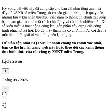
Hy vọng bài viết này đã cung cấp cho bạn cái nhìn tổng quan và
đầy đủ về Xổ số miền Trung, từ cơ cấu giải thưởng, lịch quay đến
những lưu ý khi nhận thưởng. Việc nắm rõ thông tin chính xác giúp
bạn tham gia trò chơi một cách chủ động và có trách nhiệm hơn. Xổ
số kiến thiết là hoạt động công ích, góp phần xây dựng các công
trình phúc lợi xã hội. Do đó, hãy tham gia có chừng mực, coi đây là
một hình thức giải trí và không nên lạm dụng.
Để luôn cập nhật KQXSMT nhanh chóng và chính xác nhất,
bạn có thể lưu lại trang web này hoặc theo dõi các kênh thông
tin chính thức của các công ty XSKT miền Trung.
Lịch xổ số
Tháng 08
-
2026
CN
T2
T3
T4