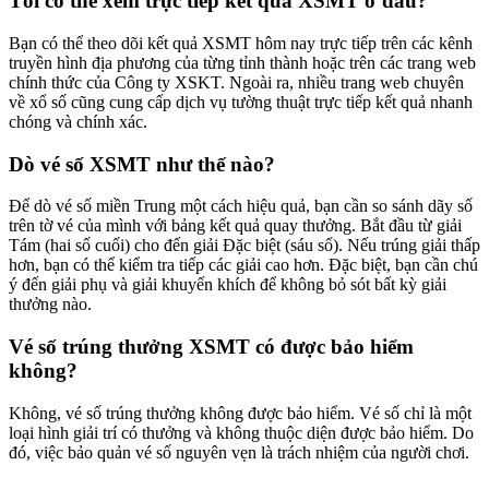
Tôi có thể xem trực tiếp kết quả XSMT ở đâu?
Bạn có thể theo dõi kết quả XSMT hôm nay trực tiếp trên các kênh
truyền hình địa phương của từng tỉnh thành hoặc trên các trang web
chính thức của Công ty XSKT. Ngoài ra, nhiều trang web chuyên
về xổ số cũng cung cấp dịch vụ tường thuật trực tiếp kết quả nhanh
chóng và chính xác.
Dò vé số XSMT như thế nào?
Để dò vé số miền Trung một cách hiệu quả, bạn cần so sánh dãy số
trên tờ vé của mình với bảng kết quả quay thưởng. Bắt đầu từ giải
Tám (hai số cuối) cho đến giải Đặc biệt (sáu số). Nếu trúng giải thấp
hơn, bạn có thể kiểm tra tiếp các giải cao hơn. Đặc biệt, bạn cần chú
ý đến giải phụ và giải khuyến khích để không bỏ sót bất kỳ giải
thưởng nào.
Vé số trúng thưởng XSMT có được bảo hiểm
không?
Không, vé số trúng thưởng không được bảo hiểm. Vé số chỉ là một
loại hình giải trí có thưởng và không thuộc diện được bảo hiểm. Do
đó, việc bảo quản vé số nguyên vẹn là trách nhiệm của người chơi.