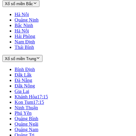
Xổ số miền Bắc
Hà Nội
Quảng Ninh
Bắc Ninh
Hà Nội
Hải Phòng
Nam Định
Thái Bình
Xổ số miền Trung
Bình Định
Đắk Lắk
Đà Nẵng
Đắk Nông
Gia Lai
Khánh Hòa
17:15
Kon Tum
17:15
Ninh Thuận
Phú Yên
Quảng Bình
Quảng Ngãi
Quảng Nam
Quảng Trị