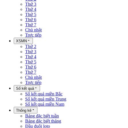
Thứ 3
Thứ 4
Thứ 5
Thứ 6
Thứ 7
Chủ nhật
Trực tiếp
XSMN
Thứ 2
Thứ 3
Thứ 4
Thứ 5
Thứ 6
Thứ 7
Chủ nhật
Trực tiếp
Sổ kết quả
Sổ kết quả miền Bắc
Sổ kết quả miền Trung
Sổ kết quả miền Nam
Thống kê
Bảng đặc biệt tuần
Bảng đặc biệt tháng
Đầu đuôi loto