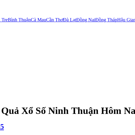
 Tre
Bình Thuận
Cà Mau
Cần Thơ
Đà Lạt
Đồng Nai
Đồng Tháp
Hậu Gia
 Quả Xổ Số Ninh Thuận Hôm N
25