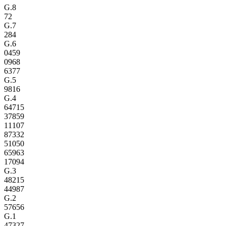
G.8
72
G.7
284
G.6
0459
0968
6377
G.5
9816
G.4
64715
37859
11107
87332
51050
65963
17094
G.3
48215
44987
G.2
57656
G.1
47327