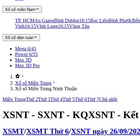
Xổ số miền Nam
TP. HCM
An Giang
Bình Dương
16:15
Bạc Liêu
Bình Phước
Bến
Vinh
16:15
Vĩnh Long
16:15
Vũng Tàu
Xổ số điện toán
Mega 6/45
Power 6/55
Max 3D
Max 3D Pro
Xổ số Miền Trung
Xổ số Miền Trung Ninh Thuận
Miền Trung
Thứ 2
Thứ 3
Thứ 4
Thứ 5
Thứ 6
Thứ 7
Chủ nhật
XSNT - SXNT - KQXSNT - Kết
XS
MT
/
XS
MT
Thứ 6
/
XSNT
ngày 26/09/20