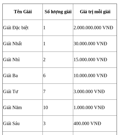
Tên Giải
Số lượng giải
Giá trị mỗi giải
Giải Đặc biệt
1
2.000.000.000 VNĐ
Giải Nhất
1
30.000.000 VNĐ
Giải Nhì
2
15.000.000 VNĐ
Giải Ba
6
10.000.000 VNĐ
Giải Tư
7
3.000.000 VNĐ
Giải Năm
10
1.000.000 VNĐ
Giải Sáu
3
400.000 VNĐ