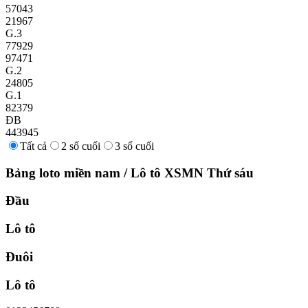
57043
21967
G.3
77929
97471
G.2
24805
G.1
82379
ĐB
443945
Tất cả
2 số cuối
3 số cuối
Bảng loto miền nam
/
Lô tô XSMN
Thứ sáu
Đầu
Lô tô
Đuôi
Lô tô