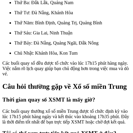
Thứ Ba: Đắk Lắk, Quảng Nam
Thứ Tư: Đà Nẵng, Khánh Hòa
Thứ Năm: Bình Định, Quảng Trị, Quảng Bình
Thứ Sáu: Gia Lai, Ninh Thuận
Thứ Bảy: Đà Nẵng, Quảng Ngãi, Đắk Nông
Chủ Nhật: Khánh Hòa, Kon Tum
Các buổi quay số đều được tổ chức vào lúc 17h15 phút hàng ngày.
Việc nắm rõ lịch quay giúp bạn chủ động hơn trong việc mua và dò
vé.
Câu hỏi thường gặp về Xổ số miền Trung
Thời gian quay số XSMT là mấy giờ?
Các buổi quay thưởng xổ số miền Trung được tổ chức định kỳ vào
lúc 17h15 phút hàng ngày và kết thúc vào khoảng 17h35 phút. Đây
là thời điểm tốt nhất để bạn trực tiếp XSMT hoặc chờ đợi kết quả.