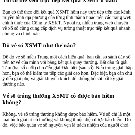
Tôi có thể xem trực tiếp kết quả XSMT ở đâu?
Bạn có thể theo dõi kết quả XSMT hôm nay trực tiếp trên các kênh
truyền hình địa phương của từng tỉnh thành hoặc trên các trang web
chính thức của Công ty XSKT. Ngoài ra, nhiều trang web chuyên
về xổ số cũng cung cấp dịch vụ tường thuật trực tiếp kết quả nhanh
chóng và chính xác.
Dò vé số XSMT như thế nào?
Để dò vé số miền Trung một cách hiệu quả, bạn cần so sánh dãy số
trên tờ vé của mình với bảng kết quả quay thưởng. Bắt đầu từ giải
Tám (hai số cuối) cho đến giải Đặc biệt (sáu số). Nếu trúng giải thấp
hơn, bạn có thể kiểm tra tiếp các giải cao hơn. Đặc biệt, bạn cần chú
ý đến giải phụ và giải khuyến khích để không bỏ sót bất kỳ giải
thưởng nào.
Vé số trúng thưởng XSMT có được bảo hiểm
không?
Không, vé số trúng thưởng không được bảo hiểm. Vé số chỉ là một
loại hình giải trí có thưởng và không thuộc diện được bảo hiểm. Do
đó, việc bảo quản vé số nguyên vẹn là trách nhiệm của người chơi.