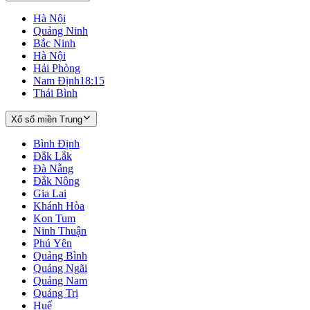
Hà Nội
Quảng Ninh
Bắc Ninh
Hà Nội
Hải Phòng
Nam Định
18:15
Thái Bình
Xổ số miền Trung
Bình Định
Đắk Lắk
Đà Nẵng
Đắk Nông
Gia Lai
Khánh Hòa
Kon Tum
Ninh Thuận
Phú Yên
Quảng Bình
Quảng Ngãi
Quảng Nam
Quảng Trị
Huế