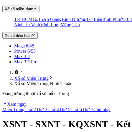
Xổ số miền Nam
TP. HCM
16:15
An Giang
Bình Dương
Bạc Liêu
Bình Phước
16:
Ninh
Trà Vinh
Vĩnh Long
Vũng Tàu
Xổ số điện toán
Mega 6/45
Power 6/55
Max 3D
Max 3D Pro
Xổ số Miền Trung
Xổ số Miền Trung Ninh Thuận
Đang tường thuật xổ số miền Trung
Xem ngay
Miền Trung
Thứ 2
Thứ 3
Thứ 4
Thứ 5
Thứ 6
Thứ 7
Chủ nhật
XSNT - SXNT - KQXSNT - Kết