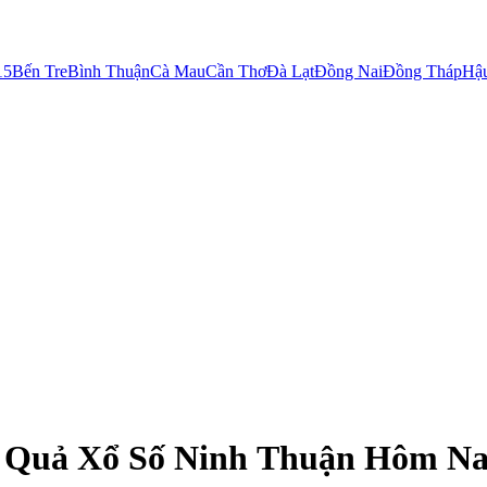
15
Bến Tre
Bình Thuận
Cà Mau
Cần Thơ
Đà Lạt
Đồng Nai
Đồng Tháp
Hậ
 Quả Xổ Số Ninh Thuận Hôm N