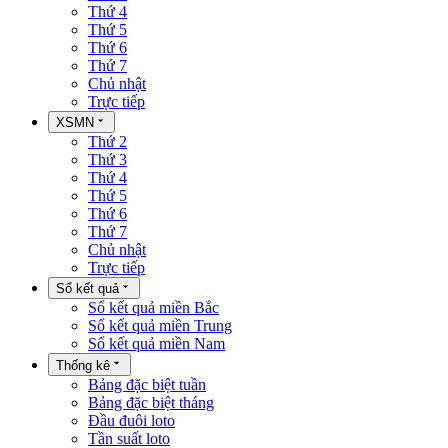
Thứ 4
Thứ 5
Thứ 6
Thứ 7
Chủ nhật
Trực tiếp
XSMN
Thứ 2
Thứ 3
Thứ 4
Thứ 5
Thứ 6
Thứ 7
Chủ nhật
Trực tiếp
Sổ kết quả
Sổ kết quả miền Bắc
Sổ kết quả miền Trung
Sổ kết quả miền Nam
Thống kê
Bảng đặc biệt tuần
Bảng đặc biệt tháng
Đầu đuôi loto
Tần suất loto