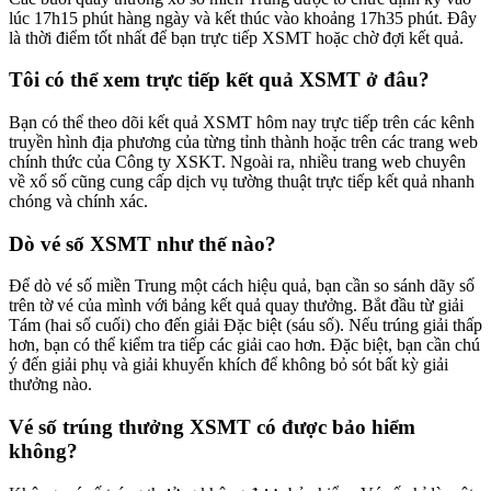
lúc 17h15 phút hàng ngày và kết thúc vào khoảng 17h35 phút. Đây
là thời điểm tốt nhất để bạn trực tiếp XSMT hoặc chờ đợi kết quả.
Tôi có thể xem trực tiếp kết quả XSMT ở đâu?
Bạn có thể theo dõi kết quả XSMT hôm nay trực tiếp trên các kênh
truyền hình địa phương của từng tỉnh thành hoặc trên các trang web
chính thức của Công ty XSKT. Ngoài ra, nhiều trang web chuyên
về xổ số cũng cung cấp dịch vụ tường thuật trực tiếp kết quả nhanh
chóng và chính xác.
Dò vé số XSMT như thế nào?
Để dò vé số miền Trung một cách hiệu quả, bạn cần so sánh dãy số
trên tờ vé của mình với bảng kết quả quay thưởng. Bắt đầu từ giải
Tám (hai số cuối) cho đến giải Đặc biệt (sáu số). Nếu trúng giải thấp
hơn, bạn có thể kiểm tra tiếp các giải cao hơn. Đặc biệt, bạn cần chú
ý đến giải phụ và giải khuyến khích để không bỏ sót bất kỳ giải
thưởng nào.
Vé số trúng thưởng XSMT có được bảo hiểm
không?