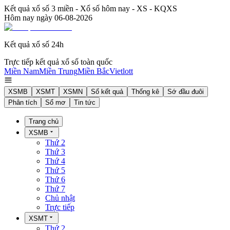
Kết quả xổ số 3 miền - Xổ số hôm nay - XS - KQXS
Hôm nay ngày
06-08-2026
Kết quả xổ số 24h
Trực tiếp kết quả xổ số toàn quốc
Miền Nam
Miền Trung
Miền Bắc
Vietlott
XSMB
XSMT
XSMN
Sổ kết quả
Thống kê
Sớ đầu đuôi
Phân tích
Sổ mơ
Tin tức
Trang chủ
XSMB
Thứ 2
Thứ 3
Thứ 4
Thứ 5
Thứ 6
Thứ 7
Chủ nhật
Trực tiếp
XSMT
Thứ 2