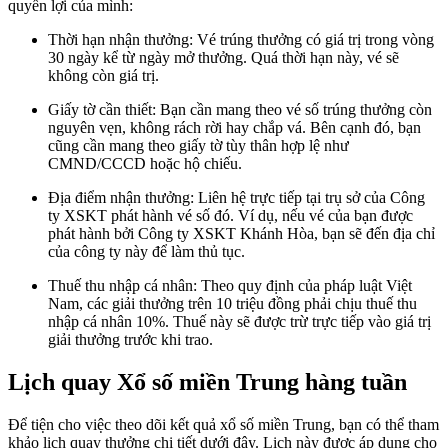
quyền lợi của mình:
Thời hạn nhận thưởng: Vé trúng thưởng có giá trị trong vòng
30 ngày kể từ ngày mở thưởng. Quá thời hạn này, vé sẽ
không còn giá trị.
Giấy tờ cần thiết: Bạn cần mang theo vé số trúng thưởng còn
nguyên vẹn, không rách rời hay chắp vá. Bên cạnh đó, bạn
cũng cần mang theo giấy tờ tùy thân hợp lệ như
CMND/CCCD hoặc hộ chiếu.
Địa điểm nhận thưởng: Liên hệ trực tiếp tại trụ sở của Công
ty XSKT phát hành vé số đó. Ví dụ, nếu vé của bạn được
phát hành bởi Công ty XSKT Khánh Hòa, bạn sẽ đến địa chỉ
của công ty này để làm thủ tục.
Thuế thu nhập cá nhân: Theo quy định của pháp luật Việt
Nam, các giải thưởng trên 10 triệu đồng phải chịu thuế thu
nhập cá nhân 10%. Thuế này sẽ được trừ trực tiếp vào giá trị
giải thưởng trước khi trao.
Lịch quay Xổ số miền Trung hàng tuần
Để tiện cho việc theo dõi kết quả xổ số miền Trung, bạn có thể tham
khảo lịch quay thưởng chi tiết dưới đây. Lịch này được áp dụng cho