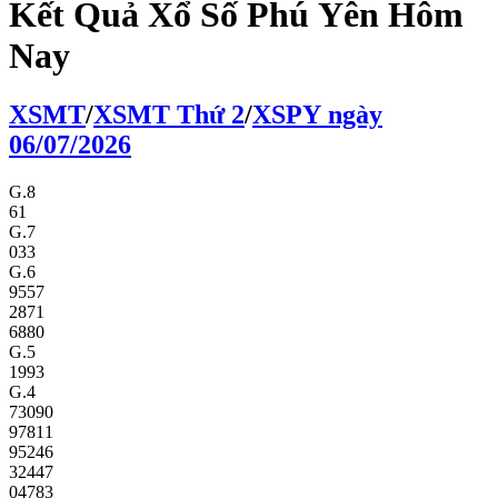
Kết Quả Xổ Số Phú Yên Hôm
Nay
XS
MT
/
XS
MT
Thứ 2
/
XSPY
ngày
06/07/2026
G.8
61
G.7
033
G.6
9557
2871
6880
G.5
1993
G.4
73090
97811
95246
32447
04783