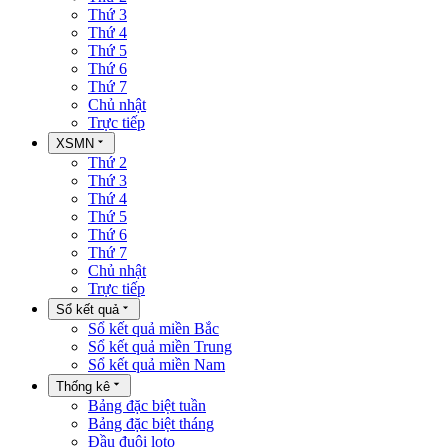
Thứ 3
Thứ 4
Thứ 5
Thứ 6
Thứ 7
Chủ nhật
Trực tiếp
XSMN
Thứ 2
Thứ 3
Thứ 4
Thứ 5
Thứ 6
Thứ 7
Chủ nhật
Trực tiếp
Sổ kết quả
Sổ kết quả miền Bắc
Sổ kết quả miền Trung
Sổ kết quả miền Nam
Thống kê
Bảng đặc biệt tuần
Bảng đặc biệt tháng
Đầu đuôi loto