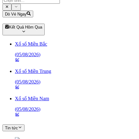
Dò Vé Ngay
Kết Quả Hôm Qua
Xổ số Miền Bắc
(
05/08/2026
)
Xổ số Miền Trung
(
05/08/2026
)
Xổ số Miền Nam
(
05/08/2026
)
Tin tức