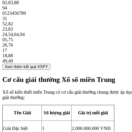
82
,
83
,
88
94
0
1
2
3
4
5
6
7
8
9
31
52
,
82
23
,
83
24
,
54
,
64
,
94
05
,
75
26
,
76
17
18
,
88
49
,
49
Xem thêm kết quả XSPY
Cơ cấu giải thưởng Xổ số miền Trung
Xổ số kiến thiết miền Trung có cơ cấu giải thưởng chung được áp dụng
giải thưởng:
Tên Giải
Số lượng giải
Giá trị mỗi giải
Giải Đặc biệt
1
2.000.000.000 VNĐ