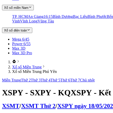
Xổ số miền Nam
TP. HCM
An Giang
16:15
Bình Dương
Bạc Liêu
Bình Phước
Bến
Vinh
Vĩnh Long
Vũng Tàu
Xổ số điện toán
Mega 6/45
Power 6/55
Max 3D
Max 3D Pro
Xổ số Miền Trung
Xổ số Miền Trung Phú Yên
Miền Trung
Thứ 2
Thứ 3
Thứ 4
Thứ 5
Thứ 6
Thứ 7
Chủ nhật
XSPY - SXPY - KQXSPY - Kết
XS
MT
/
XS
MT
Thứ 2
/
XSPY
ngày 18/05/20