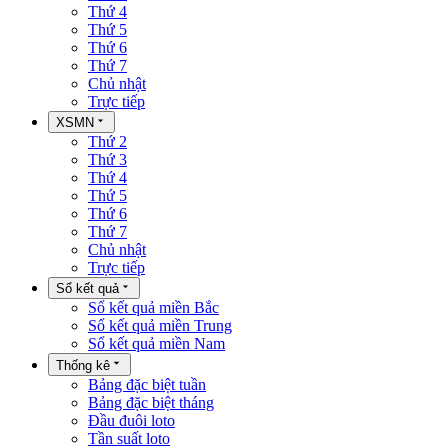
Thứ 4
Thứ 5
Thứ 6
Thứ 7
Chủ nhật
Trực tiếp
XSMN
Thứ 2
Thứ 3
Thứ 4
Thứ 5
Thứ 6
Thứ 7
Chủ nhật
Trực tiếp
Sổ kết quả
Sổ kết quả miền Bắc
Sổ kết quả miền Trung
Sổ kết quả miền Nam
Thống kê
Bảng đặc biệt tuần
Bảng đặc biệt tháng
Đầu đuôi loto
Tần suất loto