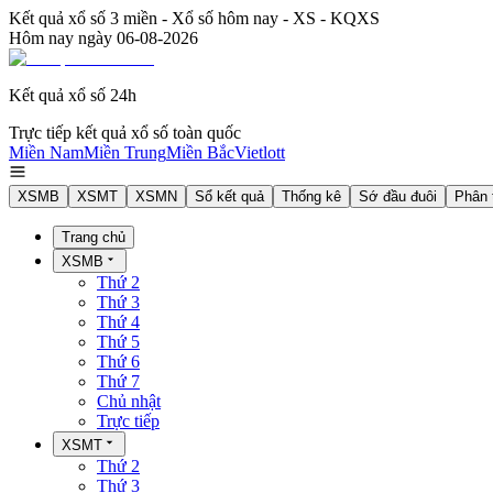
Kết quả xổ số 3 miền - Xổ số hôm nay - XS - KQXS
Hôm nay ngày
06-08-2026
Kết quả xổ số 24h
Trực tiếp kết quả xổ số toàn quốc
Miền Nam
Miền Trung
Miền Bắc
Vietlott
XSMB
XSMT
XSMN
Sổ kết quả
Thống kê
Sớ đầu đuôi
Phân 
Trang chủ
XSMB
Thứ 2
Thứ 3
Thứ 4
Thứ 5
Thứ 6
Thứ 7
Chủ nhật
Trực tiếp
XSMT
Thứ 2
Thứ 3