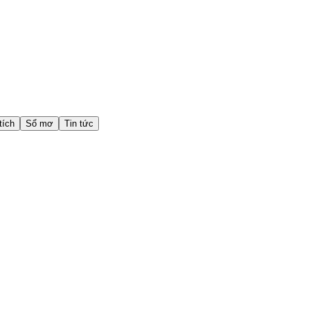
tích
Sổ mơ
Tin tức