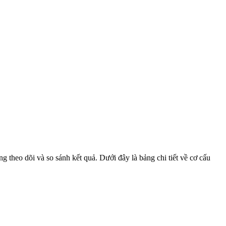
g theo dõi và so sánh kết quả. Dưới đây là bảng chi tiết về cơ cấu