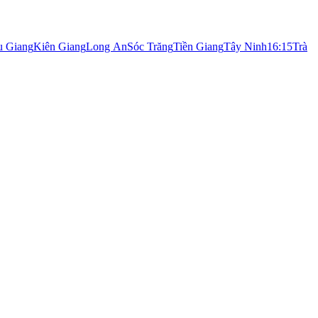
u Giang
Kiên Giang
Long An
Sóc Trăng
Tiền Giang
Tây Ninh
16:15
Trà